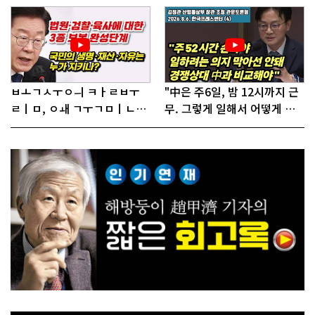
어!"
ㅂㅗㄱㅅㅜㅇㅢ ㅋㅏㄹㅂㅜ
"中은 주6일, 밤 12시까지 근
ㄹㅣㅁ, ㅇㅙ ㄱㅜㄱㅁㅣㄴㄷ
무. 그렇게 일해서 어떻게 경
ㅡㄹㅇㅣ ㄷㅏㅇㅎㅐㅇㅑ ㅎ
쟁하냐 반문하더라"
ㅏㄴㅏ?