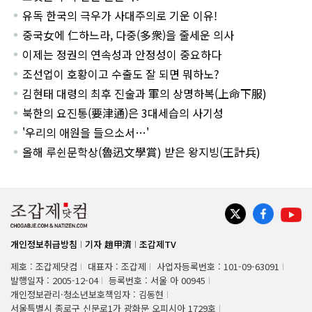
유독 한국의 극우가 사대주의로 기운 이유!
중국女에 仁하느라, 다중(多衆)을 줄세운 의사
이제는 정권의 연속성과 안정성이 중요하다
조선업이 호황이고 수출도 잘 되면 뭐하노?
김현태 대령의 최후 진술과 軍의 상명하복(上命下服)
북한의 요진통(要津通)은 3대세습의 사기성
'우리의 애원을 들으소서…'
올해 루쉰문학상(魯迅文學賞) 받은 왕지빙(王計兵)
개인정보취급방침
기자 趙甲濟
조갑제TV
제호 : 조갑제닷컴
대표자 : 조갑제
사업자등록번호 : 101-09-63091
발행일자 : 2005-12-04
등록번호 : 서울 아 00945
개인정보관리·청소년보호책임자 : 김동현
서울특별시 종로구 신문로1가 광화문 오피시아 1729호