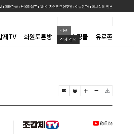
보
미래한국
뉴욕타임즈
NHK
자유민주연구원
이승만TV
최보식의 언론
검색
갑제TV
회원토론방
도서쇼핑몰
유료존
상세
검색