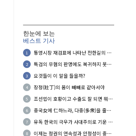
한눈에 보는
베스트 기사
통영시장 재검표에 나타난 전한길의 무
1
식한 거짓선동!
특검의 무혐의 판명에도 복귀하지 못한
2
참군인들
요것들이 이 말을 들을까?
3
장정(壯丁)의 몸이 빼빼로 같아서야
4
조선업이 호황이고 수출도 잘 되면 뭐하
5
노?
중국女에 仁하느라, 다중(多衆)을 줄세
6
운 의사
유독 한국의 극우가 사대주의로 기운 이
7
유!
이제는 정권의 연속성과 안정성이 중요
8