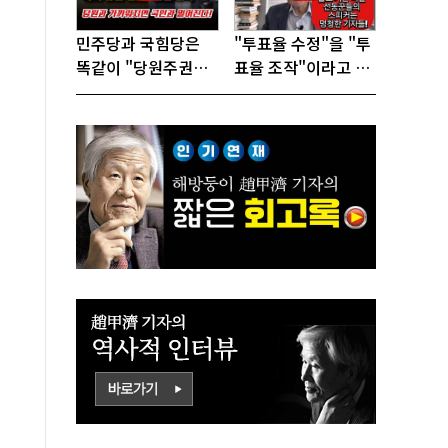
민주당과 국힘당은
"투표율 수정"을 "투
똑같이 "당원주권정
표율 조작"이라고 선
당"으로 전락했다!
동하는 참 나쁜 사람
들!