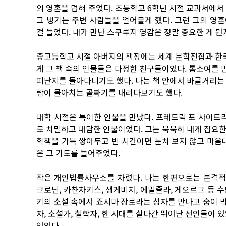
의 영혼을 덥혀 주었다. 초등학교 6학년 시절 교과서에서
그 냉기는 주변 사람들을 얼어붙게 했다. 그런 그의 영
걸 들었다. 내가 만난 스쿠루지 영감은 정말 중요한 게 뭔
중고등학교 시절 아버지의 책장에는 세계 문학전집과 한국
게 그 책 속의 인물들은 다정한 친구들이었다. 톰소여를 
피난지를 돌아다니기도 했다. 나는 책 안에서 바글거리는
람이 몰아치는 골짜기를 내려다보기도 했다.
대학 시절은 특이한 인물을 만났다. 프레드릭 포 사이트라
로 치밀하고 대담한 인물이었다. 그는 묵묵히 내게 집요한 
학책을 가득 쌓아두고 빈 시간이면 눈치 보지 않고 마음
은 그 기도를 들어주었다.
작은 개인법률사무소를 차렸다. 나는 한편으로는 본격적인
크로닌, 카챤차키스, 생케비치, 에밀졸라, 게오르그 등 
키의 소설 속에서 죠시마 장로라는 성자를 만나고 숨이 막
자, 소설가, 철학자, 한 시대를 살다간 뛰어난 선인들이 
있었다.