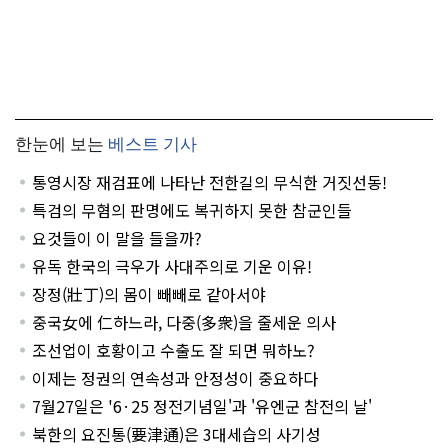
한눈에 보는
베스트 기사
통영시장 재검표에 나타난 전한길의 무식한 거짓선동!
특검의 무혐의 판명에도 복귀하지 못한 참군인들
요것들이 이 말을 들을까?
유독 한국의 극우가 사대주의로 기운 이유!
장정(壯丁)의 몸이 빼빼로 같아서야
중국女에 仁하느라, 다중(多衆)을 줄세운 의사
조선업이 호황이고 수출도 잘 되면 뭐하노?
이제는 정권의 연속성과 안정성이 중요하다
7월27일은 '6·25 정전기념일'과 '유엔군 참전의 날'
북한의 요진통(要津通)은 3대세습의 사기성