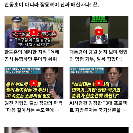
한동훈이 아니라 장동혁이 진짜 배신자다! 끝.
한동훈의 예리한 지적 "육해
대통령이 당원 눈치 보며 헌법
공사 통합하면 쿠데타 쉬워진
의 명령 거부, 발목 잡혔다!
다"
원전 기업인 출신 장관의 파격
AI사령관 김정관 "3대 프로젝
"마음 같아서는 수도권에 원
트 지방투자는 국가생존을 건
전 짓고싶다"
대전략"