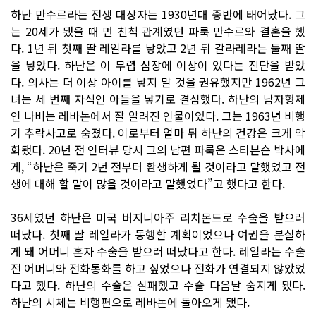
하난 만수르라는 전생 대상자는 1930년대 중반에 태어났다. 그
는 20세가 됐을 때 먼 친척 관계였던 파룩 만수르와 결혼을 했
다. 1년 뒤 첫째 딸 레일라를 낳았고 2년 뒤 갈라레라는 둘째 딸
을 낳았다. 하난은 이 무렵 심장에 이상이 있다는 진단을 받았
다. 의사는 더 이상 아이를 낳지 말 것을 권유했지만 1962년 그
녀는 세 번째 자식인 아들을 낳기로 결심했다. 하난의 남자형제
인 나비는 레바논에서 잘 알려진 인물이었다. 그는 1963년 비행
기 추락사고로 숨졌다. 이로부터 얼마 뒤 하난의 건강은 크게 악
화됐다. 20년 전 인터뷰 당시 그의 남편 파룩은 스티븐슨 박사에
게, “하난은 죽기 2년 전부터 환생하게 될 것이라고 말했었고 전
생에 대해 할 말이 많을 것이라고 말했었다”고 했다고 한다.
36세였던 하난은 미국 버지니아주 리치몬드로 수술을 받으러
떠났다. 첫째 딸 레일라가 동행할 계획이었으나 여권을 분실하
게 돼 어머니 혼자 수술을 받으러 떠났다고 한다. 레일라는 수술
전 어머니와 전화통화를 하고 싶었으나 전화가 연결되지 않았었
다고 했다. 하난의 수술은 실패했고 수술 다음날 숨지게 됐다.
하난의 시체는 비행편으로 레바논에 돌아오게 됐다.