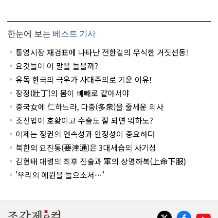
한눈에 보는
베스트 기사
통영시장 재검표에 나타난 전한길의 무식한 거짓선동!
요것들이 이 말을 들을까?
유독 한국의 극우가 사대주의로 기운 이유!
장정(壯丁)의 몸이 빼빼로 같아서야
중국女에 仁하느라, 다중(多衆)을 줄세운 의사
조선업이 호황이고 수출도 잘 되면 뭐하노?
이제는 정권의 연속성과 안정성이 중요하다
북한의 요진통(要津通)은 3대세습의 사기성
김현태 대령의 최후 진술과 軍의 상명하복(上命下服)
'우리의 애원을 들으소서…'