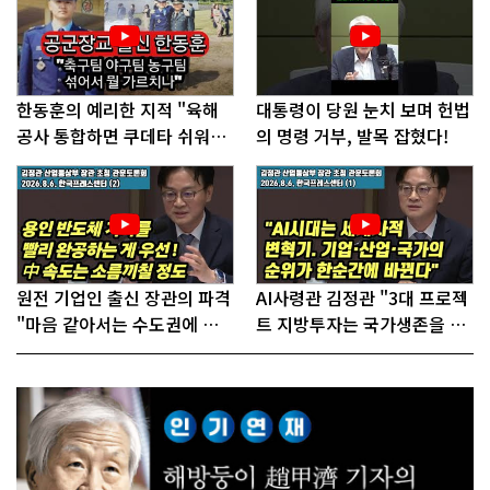
한동훈의 예리한 지적 "육해
대통령이 당원 눈치 보며 헌법
공사 통합하면 쿠데타 쉬워진
의 명령 거부, 발목 잡혔다!
다"
원전 기업인 출신 장관의 파격
AI사령관 김정관 "3대 프로젝
"마음 같아서는 수도권에 원
트 지방투자는 국가생존을 건
전 짓고싶다"
대전략"