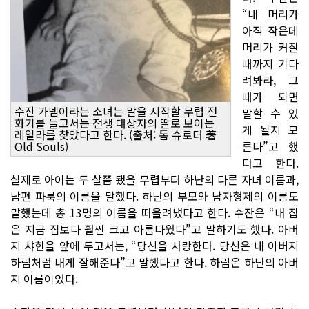
“내 머리가
아직 작은데
머리가 커질
때까지 기다
려봐라, 그
때가 되면
수잔 가넴이라는 소녀는 말을 시작할 무렵 전
말할 수 있
화기를 들고서는 전생 대상자의 딸로 보이는
게 될지 모
레일라를 찾았다고 한다. (출처: 톰 슈로더 著
Old Souls)
른다”고 했
다고 한다.
실제로 아이는 두 살쯤 됐을 무렵부터 하난의 다른 자녀 이름과,
남편 파룩의 이름을 말했다. 하난의 부모와 남자형제의 이름도
말했는데 총 13명의 이름을 떠올려냈다고 한다. 수잔은 “내 집
은 지금 집보다 훨씬 크고 아름다웠다”고 말하기도 했다. 아버
지 샤힌을 앞에 두고서는, “당신을 사랑한다. 당신은 내 아버지
하림처럼 내게 잘해준다”고 말했다고 한다. 하림은 하난의 아버
지 이름이었다.