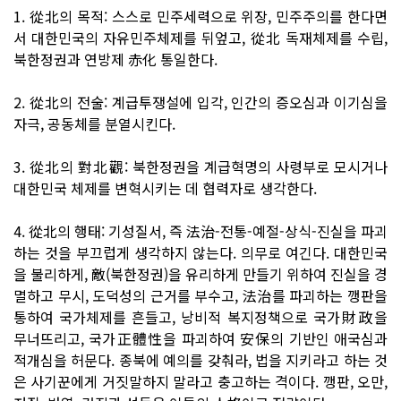
1. 從北의 목적: 스스로 민주세력으로 위장, 민주주의를 한다면
서 대한민국의 자유민주체제를 뒤엎고, 從北 독재체제를 수립,
북한정권과 연방제 赤化 통일한다.
2. 從北의 전술: 계급투쟁설에 입각, 인간의 증오심과 이기심을
자극, 공동체를 분열시킨다.
3. 從北의 對北觀: 북한정권을 계급혁명의 사령부로 모시거나
대한민국 체제를 변혁시키는 데 협력자로 생각한다.
4. 從北의 행태: 기성질서, 즉 法治-전통-예절-상식-진실을 파괴
하는 것을 부끄럽게 생각하지 않는다. 의무로 여긴다. 대한민국
을 불리하게, 敵(북한정권)을 유리하게 만들기 위하여 진실을 경
멸하고 무시, 도덕성의 근거를 부수고, 法治를 파괴하는 깽판을
통하여 국가체제를 흔들고, 낭비적 복지정책으로 국가財政을
무너뜨리고, 국가正體性을 파괴하여 安保의 기반인 애국심과
적개심을 허문다. 종북에 예의를 갖춰라, 법을 지키라고 하는 것
은 사기꾼에게 거짓말하지 말라고 충고하는 격이다. 깽판, 오만,