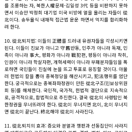
를 조롱하는 자, 북한人權문제-김일성 3代 등을 비판하지 못하
면서 이승만 박정희 대기업 미국 비방에 열을 올리는 자들이 從
北이다. 송두율식 내재적 접근법 운운 하면서 억지를 합리화하
려 한다.
10. 從北퇴치법: 이들의 正體를 드러내 유권자들을 각성시키면
된다. 이들이 진보가 아니고 守舊반동, 민주가 아니라 독재, 민
족이 아니라 事大, 평화가 아니라 戰犯편, 평등이 아니라 착취,
인권이 아니라 학살자편, 개혁세력이 아니라 부패분자들임을 폭
로하면 국민들이 진실에 눈을 뜨고 투표로 응징할 것이다. 아울
러 헌법의 칼을 뽑아 종북정당을 해산시키고, 犯法행위를 엄단
한다. 궁극적으로는 종북좌파정권이 만든 從北구조(민보상위원
회 등)를 해체한다. 국민적, 국가적, 헌법적 결단으로 지속적으
로, 공격적으로, 합법적으로 추진한다. 결국 從北의 사령탑인 북
한정권을 무너뜨려야 한다. 從北이 무너지면 北이, 北이 무너지
면 從北이 끝난다. 終北해야 從北이 사라진다.
11. 從北퇴치의 효과: 증오와 분열과 깽판과 선동집단이 사라지