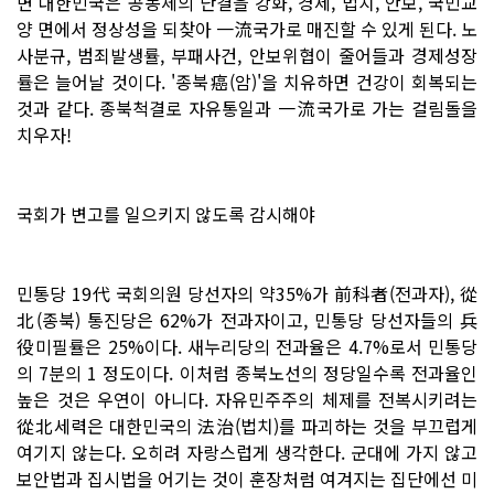
면 대한민국은 공동체의 단결을 강화, 경제, 법치, 안보, 국민교
양 면에서 정상성을 되찾아 一流국가로 매진할 수 있게 된다. 노
사분규, 범죄발생률, 부패사건, 안보위협이 줄어들과 경제성장
률은 늘어날 것이다. '종북癌(암)'을 치유하면 건강이 회복되는
것과 같다. 종북척결로 자유통일과 一流국가로 가는 걸림돌을
치우자!
국회가 변고를 일으키지 않도록 감시해야
민통당 19代 국회의원 당선자의 약35%가 前科者(전과자), 從
北(종북) 통진당은 62%가 전과자이고, 민통당 당선자들의 兵
役미필률은 25%이다. 새누리당의 전과율은 4.7%로서 민통당
의 7분의 1 정도이다. 이처럼 종북노선의 정당일수록 전과율인
높은 것은 우연이 아니다. 자유민주주의 체제를 전복시키려는
從北세력은 대한민국의 法治(법치)를 파괴하는 것을 부끄럽게
여기지 않는다. 오히려 자랑스럽게 생각한다. 군대에 가지 않고
보안법과 집시법을 어기는 것이 훈장처럼 여겨지는 집단에선 미