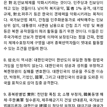
은 對北안보체제를 약화시키려는 것이다. 민주당과 진보당이
하고 있는 것들이다. 낭비적 복지공약, 富者 1% 공격, 대기업
규제, 對北퍼주기 등은 한국의 경제력을 약화시키려는 목적이
다. 국가보안법 폐지, 간첩을 민주화운동가로 세탁해주는 민보
상위 설치, 대통령의 사면권 남용으로 간첩 조기 석방 및 복권
등은 북한 공작원들의 파괴 활동을 돕기 위한 것이다. 이들은 민
주국가에선 안보가 헌법에 의하여 보장된다는 점을 간파, 헌법
의 체제수호장치에 구멍을 내어 종북반역자들이 멋대로 활동할
수 있는 조건을 만들려 한다.
8. 從北의 역사관: 대한민국만이 한반도의 유일한 정통-합법국
가임을 인정하지 않는다. 대한민국의 성공과 성취를 부정하고
북한정권의 실패를 변호한다. 대한민국의 성공을 주도한 이승
만, 박정희, 기업인, 國軍, 그리고 대한민국의 성공을 도와준 미
국을 표적으로 삼아 집중 공격한다.
9. 종북판별법 實例: 천안함 폭침 北 소행 부정자, 韓美동맹 해
체-주한美軍 철수론자, 제주해군기지 건설 반대론자, 국가보안
법폐지론자, 대한민국 建國의 정당성 부정자, 태극기와 애국가