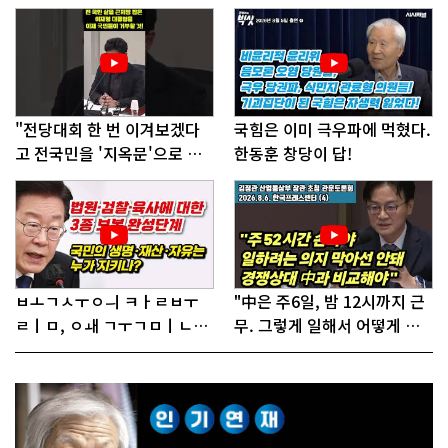
"전당대회 한 번 이겨보겠다
국힘은 이미 극우파에 먹혔다.
고 전국민을 '지옥문'으로 밀
한동훈 창당이 답!
어!"
ㅂㅗㄱㅅㅜㅇㅢ ㅋㅏㄹㅂㅜ
"中은 주6일, 밤 12시까지 근
ㄹㅣㅁ, ㅇㅙ ㄱㅜㄱㅁㅣㄴㄷ
무. 그렇게 일해서 어떻게 경
ㅡㄹㅇㅣ ㄷㅏㅇㅎㅐㅇㅑ ㅎ
쟁하냐 반문하더라"
ㅏㄴㅏ?