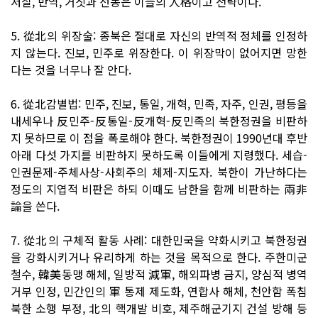
저질, 반역, 거짓과 선동은 이들의 人格이고 전략이다.
5. 從北의 위장술: 종북은 절대로 자신의 반역적 정체를 인정하
지 않는다. 진보, 민주로 위장한다. 이 위장막이 없어지면 망한
다는 것을 너무나 잘 안다.
6. 從北감별법: 민주, 진보, 통일, 개혁, 민족, 자주, 인권, 평등을
내세우나 反민주-反통일-反개혁-反민족의 북한정권을 비판하
지 못하므로 이 점을 폭로해야 한다. 북한정권이 1990년대 후반
아래 다섯 가지를 비판하지 못하도록 이들에게 지령했다. 세습-
인권문제-주체사상-사회주의 체제-지도자. 북한이 가난하다는
정도의 지엽적 비판은 하되 이때도 남한을 함께 비판하는 兩非
論을 쓴다.
7. 從北의 구체적 활동 사례: 대한민국을 약화시키고 북한정권
을 강화시키거나 유리하게 하는 것을 목적으로 한다. 주한미군
철수, 韓美동맹 해체, 일방적 減軍, 해외파병 금지, 양심적 병역
거부 인정, 민간인의 軍 통제 제도화, 연합사 해체, 천안함 폭침
북한 소행 부정, 北의 핵개발 비호, 제주해군기지 건설 방해 등