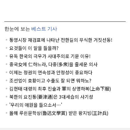
한눈에 보는
베스트 기사
통영시장 재검표에 나타난 전한길의 무식한 거짓선동!
요것들이 이 말을 들을까?
유독 한국의 극우가 사대주의로 기운 이유!
중국女에 仁하느라, 다중(多衆)을 줄세운 의사
이제는 정권의 연속성과 안정성이 중요하다
조선업이 호황이고 수출도 잘 되면 뭐하노?
김현태 대령의 최후 진술과 軍의 상명하복(上命下服)
북한의 요진통(要津通)은 3대세습의 사기성
'우리의 애원을 들으소서…'
올해 루쉰문학상(魯迅文學賞) 받은 왕지빙(王計兵)