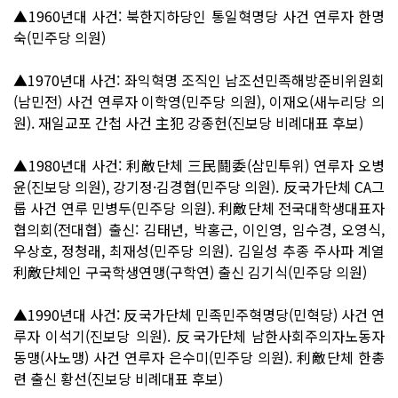
▲1960년대 사건: 북한지하당인 통일혁명당 사건 연루자 한명
숙(민주당 의원)
▲1970년대 사건: 좌익혁명 조직인 남조선민족해방준비위원회
(남민전) 사건 연루자 이학영(민주당 의원), 이재오(새누리당 의
원). 재일교포 간첩 사건 主犯 강종헌(진보당 비례대표 후보)
▲1980년대 사건: 利敵단체 三民鬪委(삼민투위) 연루자 오병
윤(진보당 의원), 강기정·김경협(민주당 의원). 反국가단체 CA그
룹 사건 연루 민병두(민주당 의원). 利敵단체 전국대학생대표자
협의회(전대협) 출신: 김태년, 박홍근, 이인영, 임수경, 오영식,
우상호, 정청래, 최재성(민주당 의원). 김일성 추종 주사파 계열
利敵단체인 구국학생연맹(구학연) 출신 김기식(민주당 의원)
▲1990년대 사건: 反국가단체 민족민주혁명당(민혁당) 사건 연
루자 이석기(진보당 의원). 反국가단체 남한사회주의자노동자
동맹(사노맹) 사건 연루자 은수미(민주당 의원). 利敵단체 한총
련 출신 황선(진보당 비례대표 후보)