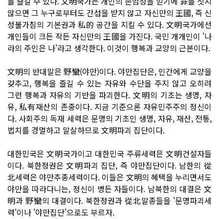
를 즐길 수 있다. 文明국가는 개인의 존엄성을 믿기에 罪를 짓지
않으면 그 누구로부터도 간섭을 받지 않고 자신만의 王國, 즉 신
성불가침의 기본권과 私的 공간을 지킬 수 있다. 文明국가에선
개인들이 크든 작든 자신만의 王國을 가진다. 국민 개개인이 '나
라의 주인은 나'라고 생각한다. 이것이 행복과 교양의 근본이다.
文明의 반대말은 野蠻(야만)이다. 야만집단은, 인간에게 교양을
갖추고, 행복을 즐길 수 있는 자유와 수단을 주지 않고 오히려
그런 행복과 자유의 기반을 파괴한다. 文明의 기초는 생명, 자
유, 私有재산의 존중이다. 지금 기준으론 자유민주주의 정신이
다. 사회주의 독재 세력은 문명의 기초인 생명, 자유, 재산, 전통,
법치를 경멸하고 말살하므로 文明파괴 집단이다.
대한민국은 文明국가이고 대한민국 주류세력은 文明건설자들
이다. 북한정권은 文明파괴 집단, 즉 야만집단이다. 남한의 從
北세력은 야만추종세력이다. 이들은 文明의 혜택을 누리면서도
야만을 따라다니는, 정신이 병든 자들이다. 남북한의 대결은 文
明과 野蠻의 대결이다. 북한정권과 從北말종들을 '문명파괴세
력'이나 '야만집단'으로도 부르자.