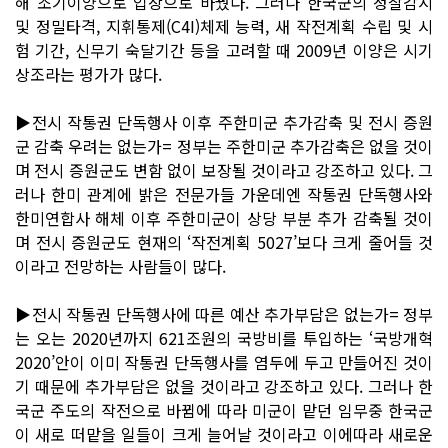
해 조기이양으로 입장으로 바꿨다. 그러나 한국군의 정찰감시
및 정밀타격, 지휘통제(C4I)체제 능력, 새 작전계획 수립 및 시
험 기간, 신무기 숙달기간 등을 고려할 때 2009년 이양은 시기
상조라는 평가가 많다.
▶전시 작통권 단독행사 이후 주한미군 추가감축 및 전시 증원
군 감축 우려는 없는가= 정부는 주한미군 추가감축은 없을 것이
며 전시 증원군도 변함 없이 보장될 것이라고 강조하고 있다. 그
러나 한미 관계에 밝은 전문가들 가운데엔 작통권 단독행사와
한미연합사 해체 이후 주한미군이 상당 부분 추가 감축될 것이
며 전시 증원군도 현재의 ‘작전계획 5027’보다 크게 줄어들 것
이라고 전망하는 사람들이 많다.
▶전시 작통권 단독행사에 따른 예산 추가부담은 없는가= 정부
는 오는 2020년까지 621조원의 국방비를 투입하는 ‘국방개혁
2020’안이 이미 작통권 단독행사를 염두에 두고 만들어진 것이
기 때문에 추가부담은 없을 것이라고 강조하고 있다. 그러나 한
국군 주도의 작전으로 바뀜에 따라 미군이 맡던 임무중 한국군
이 새로 떠맡을 일들이 크게 늘어날 것이라고 이에따라 새로운