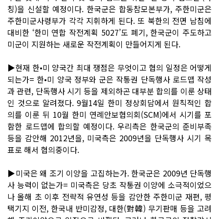
칭)을 신설할 예정이다. 한국군은 합동참모본부가, 주한미군은
주한미군사령부가 각각 지휘하게 된다. 또 북한의 전면 남침에
대비한 ‘한미 연합 작전계획 5027’도 폐기, 한국군이 주도하고
미군이 지원하는 새로운 작전계획이 만들어지게 된다.
▶현재 한•미 양국간 최대 쟁점은 무엇이고 협의 일정은 어떻게
되는가= 한•미 양국 정부와 군은 작통권 단독행사 로드맵 작성
과 관련, 단독행사 시기 등을 제외하곤 대부분 합의를 이룬 상태
인 것으로 알려졌다. 9월14일 한미 정상회담에서 원칙적인 합
의를 이룬 뒤 10월 한미 연례안보협의회(SCM)에서 시기를 포
함한 로드맵에 합의할 예정이다. 우리측은 한국군의 준비부족
등을 감안해 2012년을, 미국측은 2009년을 단독행사 시기 목
표로 해서 협의중이다.
▶미국은 왜 조기 이양을 고집하는가. 한국군은 2009년 단독행
사 능력이 없는가= 미국측은 당초 작통권 이양에 소극적이었으
나 올해 초 이후 전략적 유연성 등을 감안한 주한미군 재편, 평
택기지 이전, 한국내 반미감정, 대한(對韓) 무기판매 등을 고려