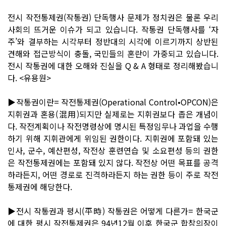
전시 작전통제권(작통권) 단독행사 문제가 정치권은 물론 우리
사회의 뜨거운 이슈가 되고 있습니다. 작통권 단독행사를 ‘자
주’와 결부하는 시각부터 정반대의 시각에 이르기까지 상반된
견해와 접근방식이 충돌, 국민들의 혼란이 가중되고 있습니다.
전시 작통권에 대한 오해와 진실을 Q & A 형태로 정리해봤습니
다. <유용원>
▶작통권이란= 작전통제권(Operational Control•OPCON)은
지휘권과 혼용(混用)되지만 실제로는 지휘권보다 좁은 개념이
다. 작전계획이나 작전명령상에 명시된 특정임무나 과업을 수행
하기 위해 지휘관에게 위임된 권한이다. 지휘권에 포함돼 있는
인사, 군수, 예산편성, 작전상 훈련연습 및 소요편성 등의 권한
은 작전통제권에는 포함돼 있지 않다. 작전상 어떤 목표를 공격
하라든지, 어떤 경로로 진격하라든지 하는 권한 등이 주로 작전
통제권에 해당한다.
▶전시 작통권과 평시(平時) 작통권은 어떻게 다른가= 한국군
에 대한 평시 작전통제권은 94년12월 이후 한국군 합참의장이