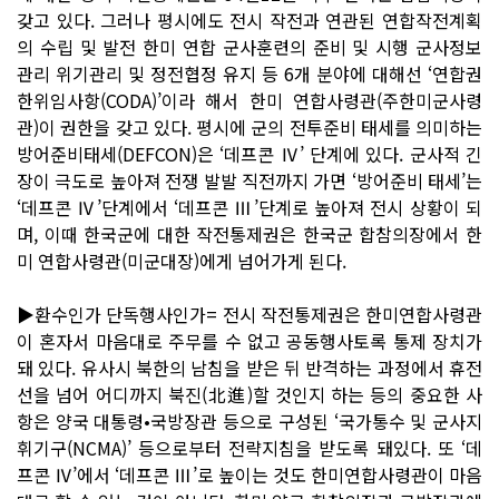
갖고 있다. 그러나 평시에도 전시 작전과 연관된 연합작전계획
의 수립 및 발전 한미 연합 군사훈련의 준비 및 시행 군사정보
관리 위기관리 및 정전협정 유지 등 6개 분야에 대해선 ‘연합권
한위임사항(CODA)’이라 해서 한미 연합사령관(주한미군사령
관)이 권한을 갖고 있다. 평시에 군의 전투준비 태세를 의미하는
방어준비태세(DEFCON)은 ‘데프콘 Ⅳ’ 단계에 있다. 군사적 긴
장이 극도로 높아져 전쟁 발발 직전까지 가면 ‘방어준비 태세’는
‘데프콘 Ⅳ’단계에서 ‘데프콘 Ⅲ’단계로 높아져 전시 상황이 되
며, 이때 한국군에 대한 작전통제권은 한국군 합참의장에서 한
미 연합사령관(미군대장)에게 넘어가게 된다.
▶환수인가 단독행사인가= 전시 작전통제권은 한미연합사령관
이 혼자서 마음대로 주무를 수 없고 공동행사토록 통제 장치가
돼 있다. 유사시 북한의 남침을 받은 뒤 반격하는 과정에서 휴전
선을 넘어 어디까지 북진(北進)할 것인지 하는 등의 중요한 사
항은 양국 대통령•국방장관 등으로 구성된 ‘국가통수 및 군사지
휘기구(NCMA)’ 등으로부터 전략지침을 받도록 돼있다. 또 ‘데
프콘 Ⅳ’에서 ‘데프콘 Ⅲ’로 높이는 것도 한미연합사령관이 마음