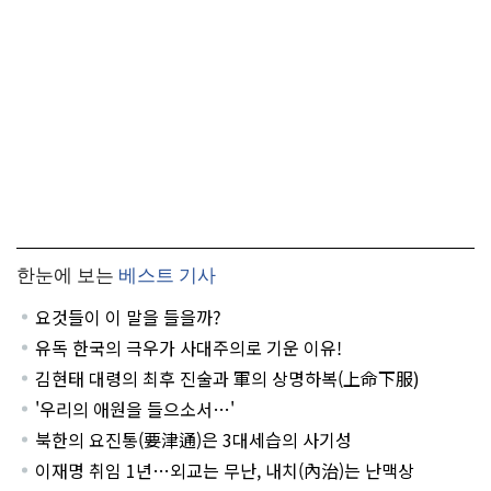
한눈에 보는
베스트 기사
요것들이 이 말을 들을까?
유독 한국의 극우가 사대주의로 기운 이유!
김현태 대령의 최후 진술과 軍의 상명하복(上命下服)
'우리의 애원을 들으소서…'
북한의 요진통(要津通)은 3대세습의 사기성
이재명 취임 1년…외교는 무난, 내치(內治)는 난맥상