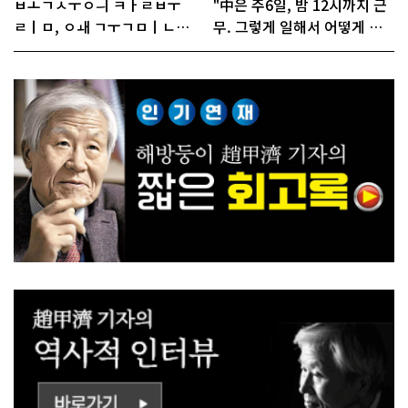
ㅂㅗㄱㅅㅜㅇㅢ ㅋㅏㄹㅂㅜ
"中은 주6일, 밤 12시까지 근
ㄹㅣㅁ, ㅇㅙ ㄱㅜㄱㅁㅣㄴㄷ
무. 그렇게 일해서 어떻게 경
ㅡㄹㅇㅣ ㄷㅏㅇㅎㅐㅇㅑ ㅎ
쟁하냐 반문하더라"
ㅏㄴㅏ?