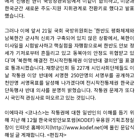
에서 진행된 한미 국방장관회담에서 이같이 합의하고, 미군과
한국군간 새로운 주도-지원 지휘관계로 전환키로 했다고 발표
했습니다.
그러나 이에 앞서 21일 국회 국방위원회는 '한반도 평화체제와
남북한간 군사적 신뢰가 구축되어 있지 않은 상황에서, 북한이
미사일을 시험발사하고 핵실험을 자행함으로써 한반도 안보 정
세가 기저로부터 흔들리고 있고 동북아의 안정도 위협받고 있
다'며 '북한핵 해결전 전시작전통제권 이양반대 결의안'을 표결
로 통과시켰습니다. 재향군인회 등 227개 시민사회단체들도 이
날 작통권 이양 반대에 서명한 250만명의 서명부를 공개하고
천만명 서명목표를 달성해 나가겠다며 전시작전통제권 한국군
단독행사 반대 의사를 분명히 밝혔습니다. 작통권 문제가 또다
시 국민적 관심사로 떠오르고 있는 것입니다.
이에따라 <코나스>는 작통권에 대한 일반인의 이해를 돕기 위
해 지난 해 12월 한국국방안보포럼(KODEF) 유용원 기획조정실
장이 인터넷 홈페이지(http://www.kodef.net)에 올린 문답식
해설 글 게재합니다. <편집자>