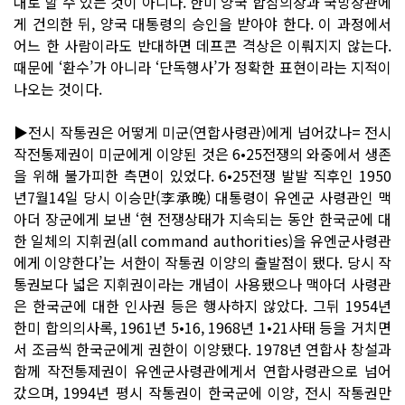
대로 할 수 있는 것이 아니다. 한미 양국 합참의장과 국방장관에
게 건의한 뒤, 양국 대통령의 승인을 받아야 한다. 이 과정에서
어느 한 사람이라도 반대하면 데프콘 격상은 이뤄지지 않는다.
때문에 ‘환수’가 아니라 ‘단독행사’가 정확한 표현이라는 지적이
나오는 것이다.
▶전시 작통권은 어떻게 미군(연합사령관)에게 넘어갔나= 전시
작전통제권이 미군에게 이양된 것은 6•25전쟁의 와중에서 생존
을 위해 불가피한 측면이 있었다. 6•25전쟁 발발 직후인 1950
년7월14일 당시 이승만(李承晩) 대통령이 유엔군 사령관인 맥
아더 장군에게 보낸 ‘현 전쟁상태가 지속되는 동안 한국군에 대
한 일체의 지휘권(all command authorities)을 유엔군사령관
에게 이양한다’는 서한이 작통권 이양의 출발점이 됐다. 당시 작
통권보다 넓은 지휘권이라는 개념이 사용됐으나 맥아더 사령관
은 한국군에 대한 인사권 등은 행사하지 않았다. 그뒤 1954년
한미 합의의사록, 1961년 5•16, 1968년 1•21사태 등을 거치면
서 조금씩 한국군에게 권한이 이양됐다. 1978년 연합사 창설과
함께 작전통제권이 유엔군사령관에게서 연합사령관으로 넘어
갔으며, 1994년 평시 작통권이 한국군에 이양, 전시 작통권만