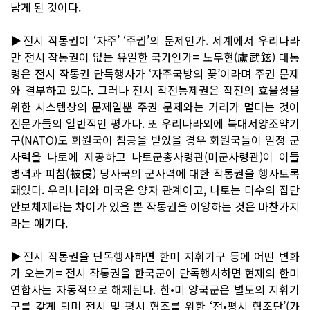
남게 된 것이다.
▶전시 작통권이 ‘자주’ ‘주권’의 문제인가. 세계에서 우리나라
만 전시 작통권이 없는 유일한 국가인가= 노무현(盧武鉉) 대통
령은 전시 작통권 단독행사가 ‘자주국방의 꽃’이라며 주권 문제
와 결부하고 있다. 그러나 전시 작전통제권은 작전의 효율성을
위한 시스템상의 문제일뿐 주권 문제와는 거리가 멀다는 것이
전문가들의 일반적인 평가다. 또 우리나라외에 북대서양조약기
구(NATO)도 회원국이 침공을 받았을 경우 회원국들이 일정 군
사력을 나토에 제공하고 나토군총사령관(미군사령관)이 이들
병력과 피침(被侵) 당사국의 군사력에 대한 작통권을 행사토록
돼있다. 우리나라와 미국은 양자 관계이고, 나토는 다수의 집단
안보체제라는 차이가 있을 뿐 작통권을 이양하는 것은 마찬가지
라는 얘기다.
▶전시 작통권을 단독행사하면 한미 지휘기구 등에 어떤 변화
가 오는가= 전시 작통권을 한국군이 단독행사하면 현재의 한미
연합사는 자동적으로 해체된다. 한•미 양국군은 별도의 지휘기
구를 갖게 되며 전시 및 평시 협조를 위한 ‘전•평시 협조단’(가