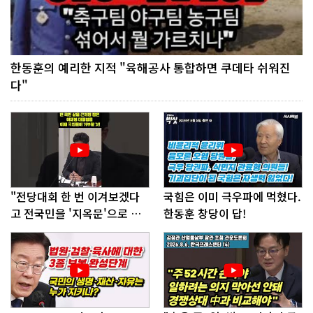
한동훈의 예리한 지적 "육해공사 통합하면 쿠데타 쉬워진
다"
"전당대회 한 번 이겨보겠다
국힘은 이미 극우파에 먹혔다.
고 전국민을 '지옥문'으로 밀
한동훈 창당이 답!
어!"