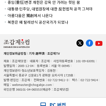
중임(重任)변경 개헌은 감옥 안 가려는 헛된 꿈
대통령·민주당, 대법원장에 대한 反헌법적 공격 그쳐야
아름다움은 獨創에서 나온다
북한은 왜 탈레반식 공산국가가 되었나
개인정보취급방침
기자 趙甲濟
조갑제TV
제호 : 조갑제닷컴
대표자 : 조갑제
사업자등록번호 : 101-09-63091
발행일자 : 2005-12-04
등록번호 : 서울 아 00945
개인정보관리·청소년보호책임자 : 김동현
서울특별시 종로구 신문로1가 광화문 오피시아 1729호
발행·편집인 : 조갑제
전화번호 : 02-722-9411~3
팩스 : 02-722-9414
메일 : webmaster@chogabje.com
국민은행 360101-04-065553(예금주 : 조갑제닷컴)
PC 버전