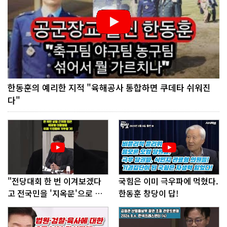
한동훈의 예리한 지적 "육해공사 통합하면 쿠데타 쉬워진
다"
"전당대회 한 번 이겨보겠다
국힘은 이미 극우파에 먹혔다.
고 전국민을 '지옥문'으로 밀
한동훈 창당이 답!
어!"