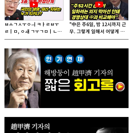
ㅂㅗㄱㅅㅜㅇㅢ ㅋㅏㄹㅂㅜ
"中은 주6일, 밤 12시까지 근
ㄹㅣㅁ, ㅇㅙ ㄱㅜㄱㅁㅣㄴㄷ
무. 그렇게 일해서 어떻게 경
ㅡㄹㅇㅣ ㄷㅏㅇㅎㅐㅇㅑ ㅎ
쟁하냐 반문하더라"
ㅏㄴㅏ?