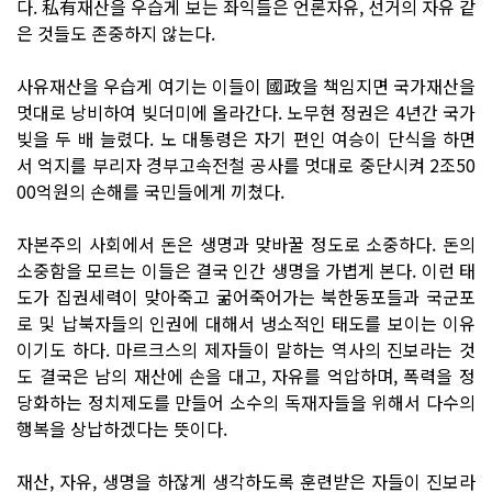
다. 私有재산을 우습게 보는 좌익들은 언론자유, 선거의 자유 같
은 것들도 존중하지 않는다.
사유재산을 우습게 여기는 이들이 國政을 책임지면 국가재산을
멋대로 낭비하여 빚더미에 올라간다. 노무현 정권은 4년간 국가
빚을 두 배 늘렸다. 노 대통령은 자기 편인 여승이 단식을 하면
서 억지를 부리자 경부고속전철 공사를 멋대로 중단시켜 2조50
00억원의 손해를 국민들에게 끼쳤다.
자본주의 사회에서 돈은 생명과 맞바꿀 정도로 소중하다. 돈의
소중함을 모르는 이들은 결국 인간 생명을 가볍게 본다. 이런 태
도가 집권세력이 맞아죽고 굶어죽어가는 북한동포들과 국군포
로 및 납북자들의 인권에 대해서 냉소적인 태도를 보이는 이유
이기도 하다. 마르크스의 제자들이 말하는 역사의 진보라는 것
도 결국은 남의 재산에 손을 대고, 자유를 억압하며, 폭력을 정
당화하는 정치제도를 만들어 소수의 독재자들을 위해서 다수의
행복을 상납하겠다는 뜻이다.
재산, 자유, 생명을 하잖게 생각하도록 훈련받은 자들이 진보라