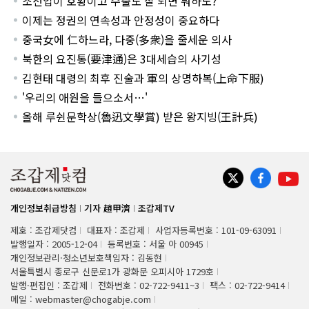
조선업이 호황이고 수출도 잘 되면 뭐하노?
이제는 정권의 연속성과 안정성이 중요하다
중국女에 仁하느라, 다중(多衆)을 줄세운 의사
북한의 요진통(要津通)은 3대세습의 사기성
김현태 대령의 최후 진술과 軍의 상명하복(上命下服)
'우리의 애원을 들으소서…'
올해 루쉰문학상(魯迅文學賞) 받은 왕지빙(王計兵)
개인정보취급방침
기자 趙甲濟
조갑제TV
제호 : 조갑제닷컴
대표자 : 조갑제
사업자등록번호 : 101-09-63091
발행일자 : 2005-12-04
등록번호 : 서울 아 00945
개인정보관리·청소년보호책임자 : 김동현
서울특별시 종로구 신문로1가 광화문 오피시아 1729호
발행·편집인 : 조갑제
전화번호 : 02-722-9411~3
팩스 : 02-722-9414
메일 : webmaster@chogabje.com