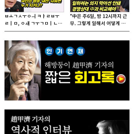
ㅂㅗㄱㅅㅜㅇㅢ ㅋㅏㄹㅂㅜ
"中은 주6일, 밤 12시까지 근
ㄹㅣㅁ, ㅇㅙ ㄱㅜㄱㅁㅣㄴㄷ
무. 그렇게 일해서 어떻게 경
ㅡㄹㅇㅣ ㄷㅏㅇㅎㅐㅇㅑ ㅎ
쟁하냐 반문하더라"
ㅏㄴㅏ?