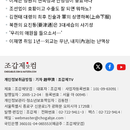
이제는 정권의 연속성과 안정성이 중요하다
조선업이 호황이고 수출도 잘 되면 뭐하노?
김현태 대령의 최후 진술과 軍의 상명하복(上命下服)
북한의 요진통(要津通)은 3대세습의 사기성
'우리의 애원을 들으소서…'
이재명 취임 1년…외교는 무난, 내치(內治)는 난맥상
개인정보취급방침
기자 趙甲濟
조갑제TV
제호 : 조갑제닷컴
대표자 : 조갑제
사업자등록번호 : 101-09-63091
발행일자 : 2005-12-04
등록번호 : 서울 아 00945
개인정보관리·청소년보호책임자 : 김동현
서울특별시 종로구 신문로1가 광화문 오피시아 1729호
발행·편집인 : 조갑제
전화번호 : 02-722-9411~3
팩스 : 02-722-9414
메일 : webmaster@chogabje.com
국민은행 360101-04-065553(예금주 : 조갑제닷컴)