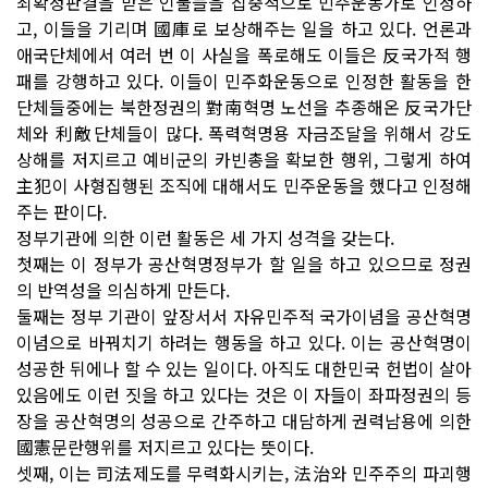
죄확정판결을 받은 인물들을 집중적으로 민주운동가로 인정하
고, 이들을 기리며 國庫로 보상해주는 일을 하고 있다. 언론과
애국단체에서 여러 번 이 사실을 폭로해도 이들은 反국가적 행
패를 강행하고 있다. 이들이 민주화운동으로 인정한 활동을 한
단체들중에는 북한정권의 對南혁명 노선을 추종해온 反국가단
체와 利敵단체들이 많다. 폭력혁명용 자금조달을 위해서 강도
상해를 저지르고 예비군의 카빈총을 확보한 행위, 그렇게 하여
主犯이 사형집행된 조직에 대해서도 민주운동을 했다고 인정해
주는 판이다.
정부기관에 의한 이런 활동은 세 가지 성격을 갖는다.
첫째는 이 정부가 공산혁명정부가 할 일을 하고 있으므로 정권
의 반역성을 의심하게 만든다.
둘째는 정부 기관이 앞장서서 자유민주적 국가이념을 공산혁명
이념으로 바꿔치기 하려는 행동을 하고 있다. 이는 공산혁명이
성공한 뒤에나 할 수 있는 일이다. 아직도 대한민국 헌법이 살아
있음에도 이런 짓을 하고 있다는 것은 이 자들이 좌파정권의 등
장을 공산혁명의 성공으로 간주하고 대담하게 권력남용에 의한
國憲문란행위를 저지르고 있다는 뜻이다.
셋째, 이는 司法제도를 무력화시키는, 法治와 민주주의 파괴행