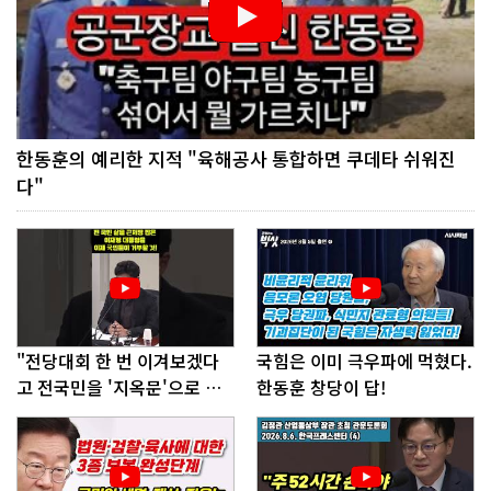
한동훈의 예리한 지적 "육해공사 통합하면 쿠데타 쉬워진
다"
"전당대회 한 번 이겨보겠다
국힘은 이미 극우파에 먹혔다.
고 전국민을 '지옥문'으로 밀
한동훈 창당이 답!
어!"