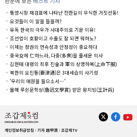
한눈에 보는
베스트 기사
통영시장 재검표에 나타난 전한길의 무식한 거짓선동!
요것들이 이 말을 들을까?
유독 한국의 극우가 사대주의로 기운 이유!
조선업이 호황이고 수출도 잘 되면 뭐하노?
이제는 정권의 연속성과 안정성이 중요하다
중국女에 仁하느라, 다중(多衆)을 줄세운 의사
김현태 대령의 최후 진술과 軍의 상명하복(上命下服)
북한의 요진통(要津通)은 3대세습의 사기성
'우리의 애원을 들으소서…'
올해 루쉰문학상(魯迅文學賞) 받은 왕지빙(王計兵)
개인정보취급방침
기자 趙甲濟
조갑제TV