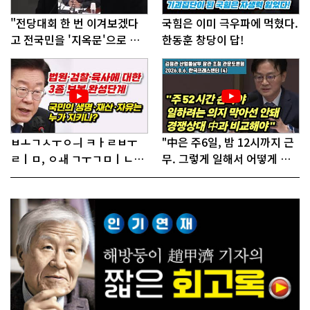
"전당대회 한 번 이겨보겠다
국힘은 이미 극우파에 먹혔다.
고 전국민을 '지옥문'으로 밀
한동훈 창당이 답!
어!"
ㅂㅗㄱㅅㅜㅇㅢ ㅋㅏㄹㅂㅜ
"中은 주6일, 밤 12시까지 근
ㄹㅣㅁ, ㅇㅙ ㄱㅜㄱㅁㅣㄴㄷ
무. 그렇게 일해서 어떻게 경
ㅡㄹㅇㅣ ㄷㅏㅇㅎㅐㅇㅑ ㅎ
쟁하냐 반문하더라"
ㅏㄴㅏ?