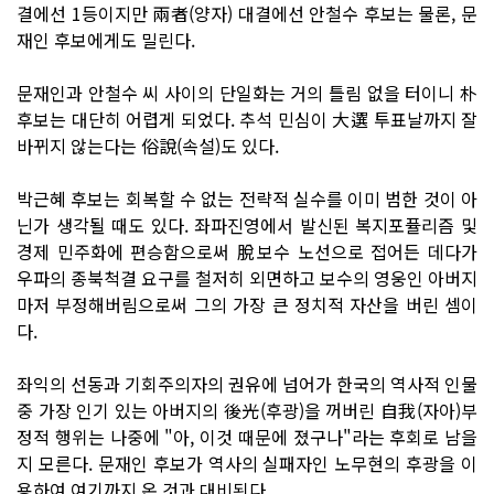
결에선 1등이지만 兩者(양자) 대결에선 안철수 후보는 물론, 문
재인 후보에게도 밀린다.
문재인과 안철수 씨 사이의 단일화는 거의 틀림 없을 터이니 朴
후보는 대단히 어렵게 되었다. 추석 민심이 大選 투표날까지 잘
바뀌지 않는다는 俗說(속설)도 있다.
박근혜 후보는 회복할 수 없는 전략적 실수를 이미 범한 것이 아
닌가 생각될 때도 있다. 좌파진영에서 발신된 복지포퓰리즘 및
경제 민주화에 편승함으로써 脫보수 노선으로 접어든 데다가
우파의 종북척결 요구를 철저히 외면하고 보수의 영웅인 아버지
마저 부정해버림으로써 그의 가장 큰 정치적 자산을 버린 셈이
다.
좌익의 선동과 기회주의자의 권유에 넘어가 한국의 역사적 인물
중 가장 인기 있는 아버지의 後光(후광)을 꺼버린 自我(자아)부
정적 행위는 나중에 "아, 이것 때문에 졌구나"라는 후회로 남을
지 모른다. 문재인 후보가 역사의 실패자인 노무현의 후광을 이
용하여 여기까지 온 것과 대비된다.