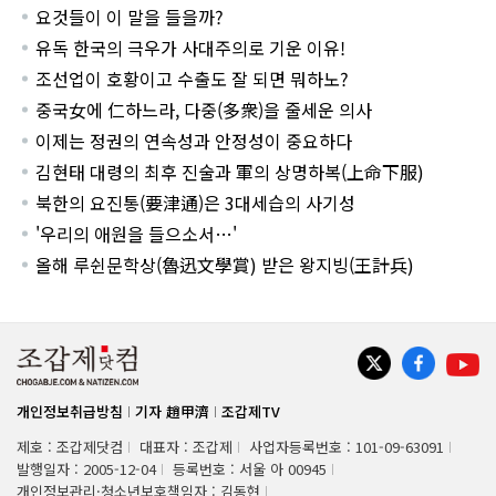
요것들이 이 말을 들을까?
유독 한국의 극우가 사대주의로 기운 이유!
조선업이 호황이고 수출도 잘 되면 뭐하노?
중국女에 仁하느라, 다중(多衆)을 줄세운 의사
이제는 정권의 연속성과 안정성이 중요하다
김현태 대령의 최후 진술과 軍의 상명하복(上命下服)
북한의 요진통(要津通)은 3대세습의 사기성
'우리의 애원을 들으소서…'
올해 루쉰문학상(魯迅文學賞) 받은 왕지빙(王計兵)
개인정보취급방침
기자 趙甲濟
조갑제TV
제호 : 조갑제닷컴
대표자 : 조갑제
사업자등록번호 : 101-09-63091
발행일자 : 2005-12-04
등록번호 : 서울 아 00945
개인정보관리·청소년보호책임자 : 김동현