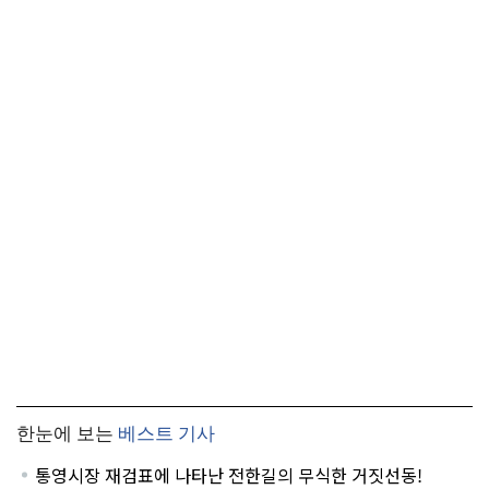
한눈에 보는
베스트 기사
통영시장 재검표에 나타난 전한길의 무식한 거짓선동!