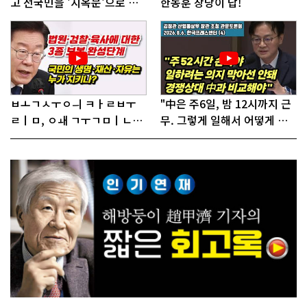
고 전국민을 '지옥문'으로 밀
한동훈 창당이 답!
어!"
ㅂㅗㄱㅅㅜㅇㅢ ㅋㅏㄹㅂㅜ
"中은 주6일, 밤 12시까지 근
ㄹㅣㅁ, ㅇㅙ ㄱㅜㄱㅁㅣㄴㄷ
무. 그렇게 일해서 어떻게 경
ㅡㄹㅇㅣ ㄷㅏㅇㅎㅐㅇㅑ ㅎ
쟁하냐 반문하더라"
ㅏㄴㅏ?