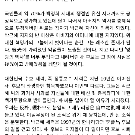
국민들의 약 70%가 박정희 시대의 쟁점인 유신 시대까지도 긍
정적으로 평가하고 있는데 딸이 나서서 아버지의 역사를 총체적
으로 부정해버린 뒤로는 갑자기 박근혜 자신이 외롭게 되었다.
박근혜 지지의 반 이상은 아버지와 어머니에 대한 지지였다. 위
대한 혁명가의 그늘에서 벗어나는 순간 그는 왜소한 존재가 된
다. 後光에 가려졌던 약점들이 노출될 것이다. 지고 다니던 '영
광의 역사'를 너무 무겁다고 내려버린 朴 후보는 그 짐이 사실은
後光이고 방패였음을 깨닫게 될 것이다.
대한민국 수호 세력, 즉 정통보수 세력은 지난 10년간 이어진
朴 후보의 좌경화엔 침묵하였으나 이번엔 다르다. 그들은 박근
혜 씨의 과거사 사과를 자신들에 대한 배신 및 종북좌파에 대한
백기투항으로 받아들인다. 朴씨를 밀어야 할 이유가 사라졌다.
우파는 反朴, 親朴으로 분열되고 새누리당은 自中之亂에 빠져
들고 있다. 이념무장이 된 조직은 위기 때 뭉치는데, 안 된 조직
은 분열한다. 박근혜 세력은 1997년의 한나라당과 李會昌 후보
의 길을 걷고 있다. 朴 후보의 지지율이 더 떨어지면 후보 사퇴