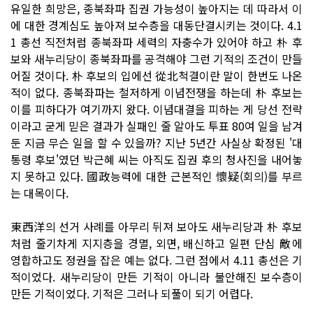
유일한 희망은, 종북좌파 집권 가능성이 높아지는 데 따라서 이
에 대한 경계심도 높아져 보수층을 대동단결시키는 것이다. 4.1
1 총선 직전처럼 종북좌파 세력의 자충수가 있어야 하고 朴 후
보와 새누리당이 종북좌파를 공격해야 그런 기적의 조건이 만들
어질 것이다. 朴 후보의 입에선 從北척결이란 말이 한번도 나온
적이 없다. 종북좌파는 철저하게 이념전쟁을 하는데 朴 후보는
이를 피하다가 여기까지 왔다. 이념대결을 피하는 게 당선 전략
이라고 굳게 믿은 결과가 실패인 줄 알아도 투표 80여 일을 남겨
둔 지금 무슨 일을 할 수 있을까? 지난 5년간 사실상 확정된 '대
통령 후보'였던 박근혜 씨는 아직도 집권 후의 청사진을 내어놓
지 못하고 있다. 國政능력에 대한 근본적인 懷疑(회의)를 부르
는 대목이다.
東西洋의 선거 사례를 아무리 뒤져 보아도 새누리당과 朴 후보
처럼 줄기차게 지지층을 경멸, 외면, 배신하고 일편 단심 敵에
영합하고도 정권을 잡은 예는 없다. 그런 점에서 4.11 총선은 기
적이었다. 새누리당이 만든 기적이 아니라 불안해진 보수층이
만든 기적이었다. 기적은 그러나 되풀이 되기 어렵다.