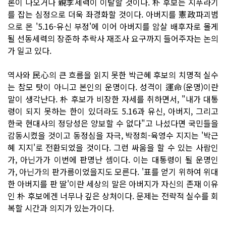
론이 나오거나 親李세력이 이탈할 것이다. 朴 후보는 지푸라기
를 잡는 심정으로 더욱 좌경화할 것이다. 아버지를 憲政파괴범
으로 몬 '5.16-유신 부정'에 이어 아버지를 암살 배후자로 몰게
될 선동세력의 장준하 추락사 재조사 요구까지 들어주자는 논의
가 일고 있다.
역사와 民心의 큰 흐름을 읽지 못한 박근혜 후보의 치명적 실수
는 참모 탓이 아니고 본인의 운명이다. 성격이 運命(운명)이란
말이 생각난다. 朴 후보가 비장한 자세를 취하면서, "내가 대통
령이 되지 못하는 한이 있더라도 5.16과 유신, 아버지, 그리고
한국 현대사의 정당성은 양보할 수 없다"고 나섰다면 국민들을
감동시켰을 것이고 동정심을 자극, 박정희-육영수 지지는 '박근
혜 지지'로 전환되었을 것이다. 그런 싸움을 할 수 있는 사람인
가, 아닌가가 이번에 판명난 셈이다. 이는 대통령이 될 운명인
가, 아닌가의 판가름이었을지도 모른다. '표를 얻기 위하여 위대
한 아버지를 판 딸'이란 세상의 말은 아버지가 자신의 존재 이유
인 朴 후보에겐 너무나 깊은 상처이다. 문제는 전략적 실수를 회
복할 시간과 의지가 있는가이다.