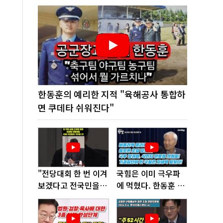
한동훈의 예리한 지적 "육해공사 통합하
면 쿠데타 쉬워진다"
"전당대회 한 번 이겨
국힘은 이미 극우파
보겠다고 전국민을
에 먹혔다. 한동훈 창
'지옥문'으로 밀어!"
당이 답!