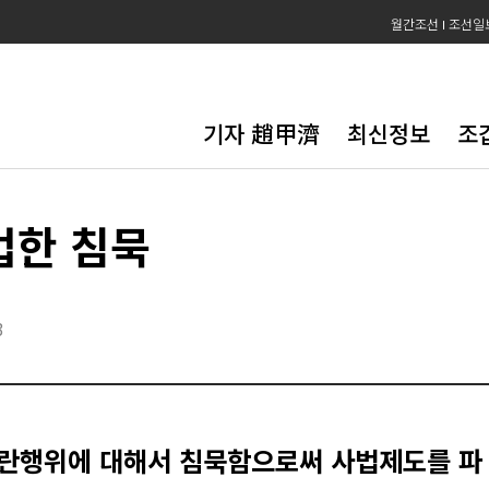
월간조선
조선일
기자 趙甲濟
최신정보
조
겁한 침묵
3
란행위에 대해서 침묵함으로써 사법제도를 파