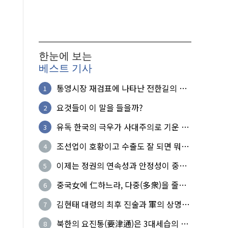
한눈에 보는
베스트 기사
통영시장 재검표에 나타난 전한길의 무
1
식한 거짓선동!
요것들이 이 말을 들을까?
2
유독 한국의 극우가 사대주의로 기운 이
3
유!
조선업이 호황이고 수출도 잘 되면 뭐하
4
노?
이제는 정권의 연속성과 안정성이 중요
5
하다
중국女에 仁하느라, 다중(多衆)을 줄세
6
운 의사
김현태 대령의 최후 진술과 軍의 상명하
7
복(上命下服)
북한의 요진통(要津通)은 3대세습의 사
8