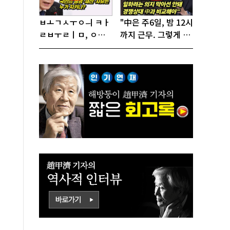
ㅂㅗㄱㅅㅜㅇㅢ ㅋㅏ
"中은 주6일, 밤 12시
ㄹㅂㅜㄹㅣㅁ, ㅇㅙ
까지 근무. 그렇게 일
ㄱㅜㄱㅁㅣㄴㄷㅡㄹ
해서 어떻게 경쟁하
ㅇㅣ ㄷㅏㅇㅎㅐㅇㅑ
냐 반문하더라"
ㅎㅏㄴㅏ?