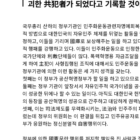
괴한 共犯者가 되었다고 기록할 것이
국무총리 산하의 정부기관인 민주화운동관련자명예회복 
적 방법으로 대한민국의 자유민주 체제를 뒤엎는 활동을
정하고, 이들을 기리며 國庫로 보상해주는 일을 하고 있
적 행패를 강행하고 있다. 이들이 민주화운동으로 인정
국가단체와 利敵단체들이 많다. 폭력혁명용 자금조달을 
게 하여 主犯이 사형집행된 조직에 대해서도 민주운동을
정부기관에 의한 이런 활동은 세 가지 성격을 갖는다.
첫째는 이 정부가 공산혁명정부가 할 일을 하고 있으므로
둘째는 정부 기관이 앞장서서 자유민주적 국가이념을 공
이 성공한 뒤에나 할 수 있는 일이다. 아직도 대한민국 
의 등장을 공산혁명의 성공으로 간주하고 대담하게 권력
셋째, 이는 司法제도를 무력화시키는, 法治와 민주주의 
렸는데 정부의 위원회는 이 판결을 뒤집고 민주유공자로
부가 응원하는 정신분열적 自害행위이다.
정부에 의한 國憲문란 행위를 저지할 책임을 진 사람과