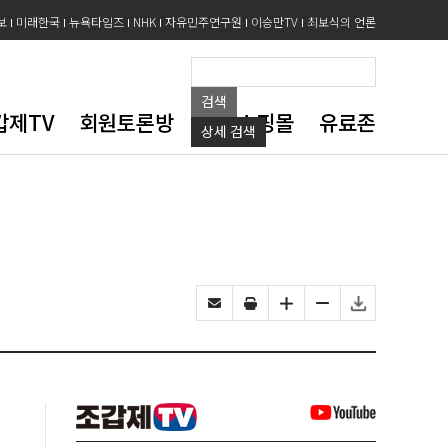
보
미래한국
뉴욕타임즈
NHK
자유민주연구원
이승만TV
최보식의 언론
검색
갑제TV
회원토론방
도서쇼핑몰
유료존
상세
검색