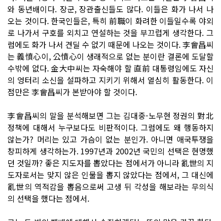
와 동년배이다. 장군, 장관출신들도 많다. 이들은 화가 나서 나
오는 것이다. 한국인들은, 특히 前職이 화려한 이들일수록 야외
로 나가서 구호를 외치고 연설하는 것을 부끄럽게 생각한다. 그
럼에도 화가 나서 견딜 수 없기 때문에 나오는 것이다. 李會昌씨
는 義憤心이, 公憤心이 생래적으로 없는 분이란 결론에 도달할
수밖에 없다. 金大中씨는 자숙해야 할 直前 대통령임에도 자신
의 엉터리 소신을 설파하고 지키기 위해서 열심히 활동한다. 이
점만은 李會昌씨가 본받아야 할 것이다.
李會昌씨의 말을 분석해보면 그는 김대중-노무현 정권의 對北
정책에 대해서 누구보다도 비판적이다. 그럼에도 왜 행동하지
않는가? 머리는 있고 가슴이 없는 분인가. 아니면 애국투쟁을
창피하게 생각하는가. 1997년과 2002년 국민의 선택은 현명했
던 것일까? 좋은 지도자를 뽑았다는 점에서가 아니라 亂世의 지
도자로서는 맞지 않은 인물을 뽑지 않았다는 점에서, 그 대신에
亂世의 역적감을 뽑음으로써 고생 뒤 각성을 해보라는 무의식
의 선택을 했다는 점에서.