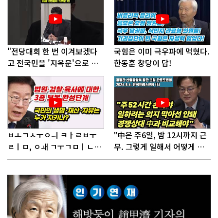
"전당대회 한 번 이겨보겠다
국힘은 이미 극우파에 먹혔다.
고 전국민을 '지옥문'으로 밀
한동훈 창당이 답!
어!"
ㅂㅗㄱㅅㅜㅇㅢ ㅋㅏㄹㅂㅜ
"中은 주6일, 밤 12시까지 근
ㄹㅣㅁ, ㅇㅙ ㄱㅜㄱㅁㅣㄴㄷ
무. 그렇게 일해서 어떻게 경
ㅡㄹㅇㅣ ㄷㅏㅇㅎㅐㅇㅑ ㅎ
쟁하냐 반문하더라"
ㅏㄴㅏ?