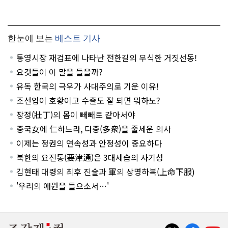
한눈에 보는
베스트 기사
통영시장 재검표에 나타난 전한길의 무식한 거짓선동!
요것들이 이 말을 들을까?
유독 한국의 극우가 사대주의로 기운 이유!
조선업이 호황이고 수출도 잘 되면 뭐하노?
장정(壯丁)의 몸이 빼빼로 같아서야
중국女에 仁하느라, 다중(多衆)을 줄세운 의사
이제는 정권의 연속성과 안정성이 중요하다
북한의 요진통(要津通)은 3대세습의 사기성
김현태 대령의 최후 진술과 軍의 상명하복(上命下服)
'우리의 애원을 들으소서…'