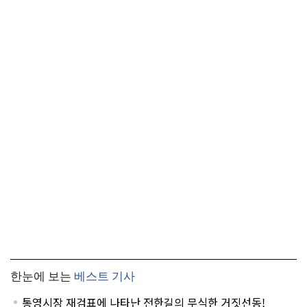
한눈에 보는
베스트 기사
통영시장 재검표에 나타난 전한길의 무식한 거짓선동!