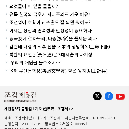
요것들이 이 말을 들을까?
유독 한국의 극우가 사대주의로 기운 이유!
조선업이 호황이고 수출도 잘 되면 뭐하노?
이제는 정권의 연속성과 안정성이 중요하다
중국女에 仁하느라, 다중(多衆)을 줄세운 의사
김현태 대령의 최후 진술과 軍의 상명하복(上命下服)
북한의 요진통(要津通)은 3대세습의 사기성
'우리의 애원을 들으소서…'
올해 루쉰문학상(魯迅文學賞) 받은 왕지빙(王計兵)
개인정보취급방침
기자 趙甲濟
조갑제TV
제호 : 조갑제닷컴
대표자 : 조갑제
사업자등록번호 : 101-09-63091
발행일자 : 2005-12-04
등록번호 : 서울 아 00945