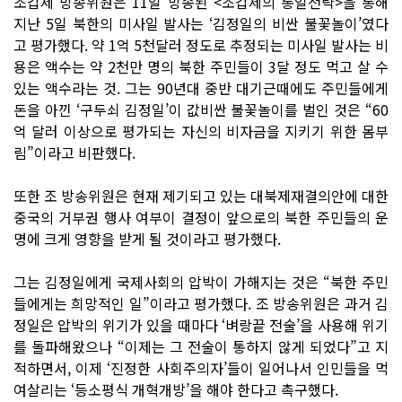
조갑제 방송위원은 11일 방송된 <조갑제의 통일전략>을 통해
지난 5일 북한의 미사일 발사는 ‘김정일의 비싼 불꽃놀이’였다
고 평가했다. 약 1억 5천달러 정도로 추정되는 미사일 발사는 비
용은 액수는 약 2천만 명의 북한 주민들이 3달 정도 먹고 살 수
있는 액수라는 것. 그는 90년대 중반 대기근때에도 주민들에게
돈을 아낀 ‘구두쇠 김정일’이 값비싼 불꽃놀이를 벌인 것은 “60
억 달러 이상으로 평가되는 자신의 비자금을 지키기 위한 몸부
림”이라고 비판했다.
또한 조 방송위원은 현재 제기되고 있는 대북제재결의안에 대한
중국의 거부권 행사 여부이 결정이 앞으로의 북한 주민들의 운
명에 크게 영향을 받게 될 것이라고 평가했다.
그는 김정일에게 국제사회의 압박이 가해지는 것은 “북한 주민
들에게는 희망적인 일”이라고 평가했다. 조 방송위원은 과거 김
정일은 압박의 위기가 있을 때마다 ‘벼랑끝 전술’을 사용해 위기
를 돌파해왔으나 “이제는 그 전술이 통하지 않게 되었다”고 지
적하면서, 이제 ‘진정한 사회주의자’들이 일어나서 인민들을 먹
여살리는 ‘등소평식 개혁개방’을 해야 한다고 촉구했다.