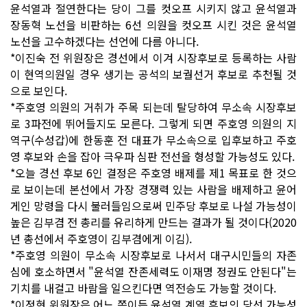
윤석열과 절연한다는 당이 그를 컷오프 시키지 않고 윤석열과
장동혁 노선을 비판하는 6선 의원을 컷오프 시킨 것은 윤석열
노선을 고수하겠다는 선언에 다름 아니다.
*이진숙 전 위원장은 경선에서 이겨 시장후보로 등록하는 사람
이 현역의원일 경우 생기는 공석의 보궐선거 후보로 추천될 것
으로 보인다.
*주호영 의원의 거취가 주목 되는데 탈당하여 무소속 시장후보
로 3파전에 뛰어들지도 모른다. 그렇게 되면 주호영 의원의 지
역구(수성갑)에 한동훈 전 대표가 무소속으로 입후보하고 주호
영 후보와 손을 잡아 극우파 심판 전선을 형성할 가능성도 있다.
*오늘 경선 후보 6인 결정은 주호영 배제를 제1 목표로 한 것으
로 보이는데 본선에서 가장 경쟁력 있는 사람을 배제하고 윤어
게인 망령을 다시 불러들임으로써 민주당 후보로 나설 가능성이
높은 김부겸 전 총리를 유리하게 만드는 결과가 될 것이다(2020
년 총선에서 주호영이 김부겸에게 이김).
*주호영 의원이 무소속 시장후보로 나서서 대구시민들의 자존
심에 호소하면서 "윤석열 잔존세력도 이재명 정권도 안된다"는
기치를 내걸고 바람을 일으킨다면 역전승도 가능할 것이다.
*이정현 위원장은 어느 쪽이든 윤석열 계열 후보의 당선 가능성