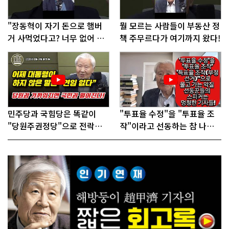
"장동혁이 자기 돈으로 햄버
뭘 모르는 사람들이 부동산 정
거 사먹었다고? 너무 없어 보
책 주무르다가 여기까지 왔다!
인다"
민주당과 국힘당은 똑같이
"투표율 수정"을 "투표율 조
"당원주권정당"으로 전락했
작"이라고 선동하는 참 나쁜
다!
사람들!