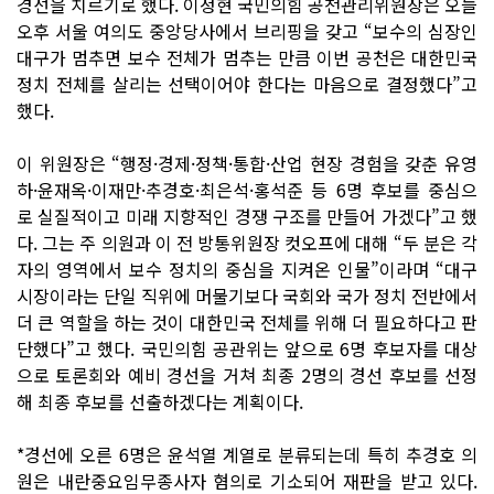
경선을 치르기로 했다. 이정현 국민의힘 공천관리위원장은 오늘
오후 서울 여의도 중앙당사에서 브리핑을 갖고 “보수의 심장인
대구가 멈추면 보수 전체가 멈추는 만큼 이번 공천은 대한민국
정치 전체를 살리는 선택이어야 한다는 마음으로 결정했다”고
했다.
이 위원장은 “행정·경제·정책·통합·산업 현장 경험을 갖춘 유영
하·윤재옥·이재만·추경호·최은석·홍석준 등 6명 후보를 중심으
로 실질적이고 미래 지향적인 경쟁 구조를 만들어 가겠다”고 했
다. 그는 주 의원과 이 전 방통위원장 컷오프에 대해 “두 분은 각
자의 영역에서 보수 정치의 중심을 지켜온 인물”이라며 “대구
시장이라는 단일 직위에 머물기보다 국회와 국가 정치 전반에서
더 큰 역할을 하는 것이 대한민국 전체를 위해 더 필요하다고 판
단했다”고 했다. 국민의힘 공관위는 앞으로 6명 후보자를 대상
으로 토론회와 예비 경선을 거쳐 최종 2명의 경선 후보를 선정
해 최종 후보를 선출하겠다는 계획이다.
*경선에 오른 6명은 윤석열 계열로 분류되는데 특히 추경호 의
원은 내란중요임무종사자 혐의로 기소되어 재판을 받고 있다.