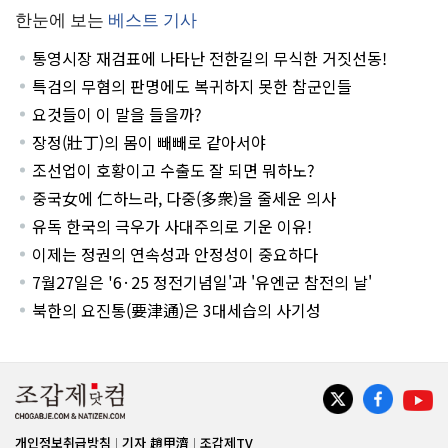
한눈에 보는
베스트 기사
통영시장 재검표에 나타난 전한길의 무식한 거짓선동!
특검의 무혐의 판명에도 복귀하지 못한 참군인들
요것들이 이 말을 들을까?
장정(壯丁)의 몸이 빼빼로 같아서야
조선업이 호황이고 수출도 잘 되면 뭐하노?
중국女에 仁하느라, 다중(多衆)을 줄세운 의사
유독 한국의 극우가 사대주의로 기운 이유!
이제는 정권의 연속성과 안정성이 중요하다
7월27일은 '6·25 정전기념일'과 '유엔군 참전의 날'
북한의 요진통(要津通)은 3대세습의 사기성
개인정보취급방침
기자 趙甲濟
조갑제TV