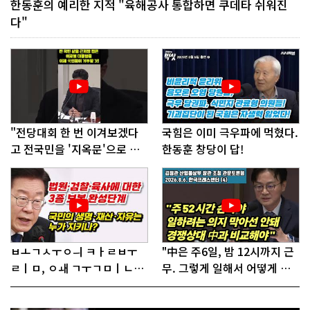
한동훈의 예리한 지적 "육해공사 통합하면 쿠데타 쉬워진
다"
"전당대회 한 번 이겨보겠다
국힘은 이미 극우파에 먹혔다.
고 전국민을 '지옥문'으로 밀
한동훈 창당이 답!
어!"
ㅂㅗㄱㅅㅜㅇㅢ ㅋㅏㄹㅂㅜ
"中은 주6일, 밤 12시까지 근
ㄹㅣㅁ, ㅇㅙ ㄱㅜㄱㅁㅣㄴㄷ
무. 그렇게 일해서 어떻게 경
ㅡㄹㅇㅣ ㄷㅏㅇㅎㅐㅇㅑ ㅎ
쟁하냐 반문하더라"
ㅏㄴㅏ?