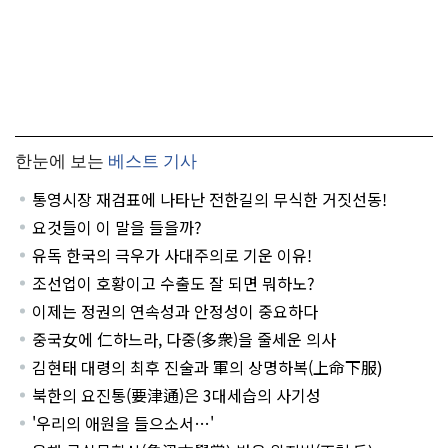
한눈에 보는
베스트 기사
통영시장 재검표에 나타난 전한길의 무식한 거짓선동!
요것들이 이 말을 들을까?
유독 한국의 극우가 사대주의로 기운 이유!
조선업이 호황이고 수출도 잘 되면 뭐하노?
이제는 정권의 연속성과 안정성이 중요하다
중국女에 仁하느라, 다중(多衆)을 줄세운 의사
김현태 대령의 최후 진술과 軍의 상명하복(上命下服)
북한의 요진통(要津通)은 3대세습의 사기성
'우리의 애원을 들으소서…'