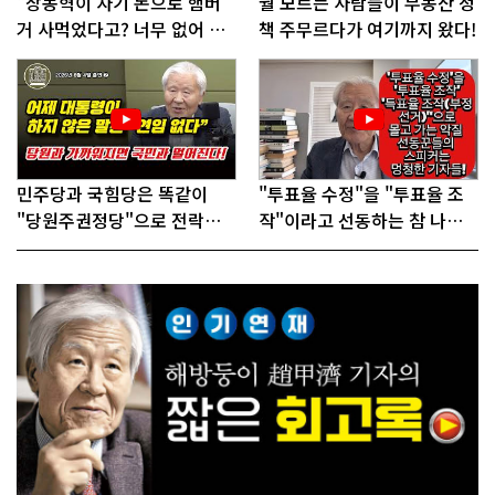
"장동혁이 자기 돈으로 햄버
뭘 모르는 사람들이 부동산 정
거 사먹었다고? 너무 없어 보
책 주무르다가 여기까지 왔다!
인다"
민주당과 국힘당은 똑같이
"투표율 수정"을 "투표율 조
"당원주권정당"으로 전락했
작"이라고 선동하는 참 나쁜
다!
사람들!