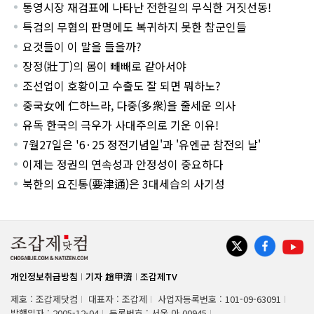
통영시장 재검표에 나타난 전한길의 무식한 거짓선동!
특검의 무혐의 판명에도 복귀하지 못한 참군인들
요것들이 이 말을 들을까?
장정(壯丁)의 몸이 빼빼로 같아서야
조선업이 호황이고 수출도 잘 되면 뭐하노?
중국女에 仁하느라, 다중(多衆)을 줄세운 의사
유독 한국의 극우가 사대주의로 기운 이유!
7월27일은 '6·25 정전기념일'과 '유엔군 참전의 날'
이제는 정권의 연속성과 안정성이 중요하다
북한의 요진통(要津通)은 3대세습의 사기성
개인정보취급방침
기자 趙甲濟
조갑제TV
제호 : 조갑제닷컴
대표자 : 조갑제
사업자등록번호 : 101-09-63091
발행일자 : 2005-12-04
등록번호 : 서울 아 00945