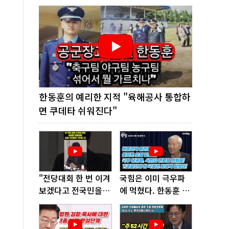
한동훈의 예리한 지적 "육해공사 통합하
면 쿠데타 쉬워진다"
"전당대회 한 번 이겨
국힘은 이미 극우파
보겠다고 전국민을
에 먹혔다. 한동훈 창
'지옥문'으로 밀어!"
당이 답!