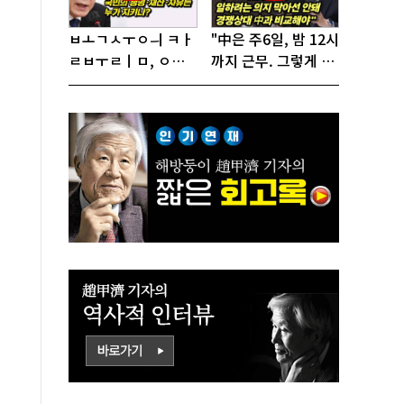
ㅂㅗㄱㅅㅜㅇㅢ ㅋㅏ
"中은 주6일, 밤 12시
ㄹㅂㅜㄹㅣㅁ, ㅇㅙ
까지 근무. 그렇게 일
ㄱㅜㄱㅁㅣㄴㄷㅡㄹ
해서 어떻게 경쟁하
ㅇㅣ ㄷㅏㅇㅎㅐㅇㅑ
냐 반문하더라"
ㅎㅏㄴㅏ?