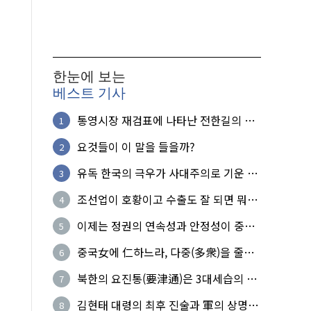
한눈에 보는
베스트 기사
통영시장 재검표에 나타난 전한길의 무
1
식한 거짓선동!
요것들이 이 말을 들을까?
2
유독 한국의 극우가 사대주의로 기운 이
3
유!
조선업이 호황이고 수출도 잘 되면 뭐하
4
노?
이제는 정권의 연속성과 안정성이 중요
5
하다
중국女에 仁하느라, 다중(多衆)을 줄세
6
운 의사
북한의 요진통(要津通)은 3대세습의 사
7
기성
김현태 대령의 최후 진술과 軍의 상명하
8