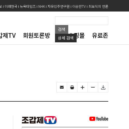
보
미래한국
뉴욕타임즈
NHK
자유민주연구원
이승만TV
최보식의 언론
검색
갑제TV
회원토론방
도서쇼핑몰
유료존
상세
검색