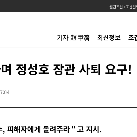
월간조선
조선일
기자 趙甲濟
최신정보
조
며 정성호 장관 사퇴 요구!
7:04
수, 피해자에게 돌려주라＂고 지시.