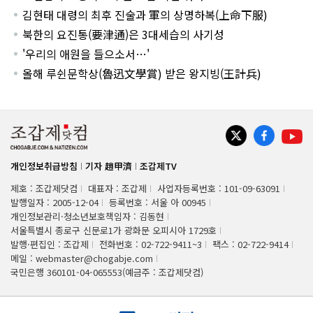
김현태 대령의 최후 진술과 軍의 상명하복(上命下服)
북한의 요진통(要津通)은 3대세습의 사기성
'우리의 애원을 들으소서…'
올해 루쉰문학상(魯迅文學賞) 받은 왕지빙(王計兵)
개인정보취급방침
기자 趙甲濟
조갑제TV
제호 : 조갑제닷컴
대표자 : 조갑제
사업자등록번호 : 101-09-63091
발행일자 : 2005-12-04
등록번호 : 서울 아 00945
개인정보관리·청소년보호책임자 : 김동현
서울특별시 종로구 신문로1가 광화문 오피시아 1729호
발행·편집인 : 조갑제
전화번호 : 02-722-9411~3
팩스 : 02-722-9414
메일 : webmaster@chogabje.com
국민은행 360101-04-065553(예금주 : 조갑제닷컴)