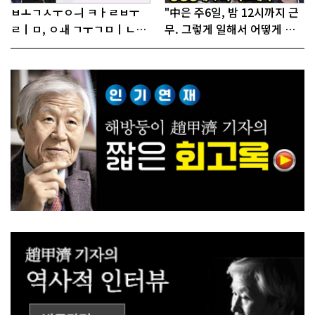
ㅂㅗㄱㅅㅜㅇㅢ ㅋㅏㄹㅂㅜ
"中은 주6일, 밤 12시까지 근
ㄹㅣㅁ, ㅇㅙ ㄱㅜㄱㅁㅣㄴㄷ
무. 그렇게 일해서 어떻게 경
ㅡㄹㅇㅣ ㄷㅏㅇㅎㅐㅇㅑ ㅎ
쟁하냐 반문하더라"
ㅏㄴㅏ?