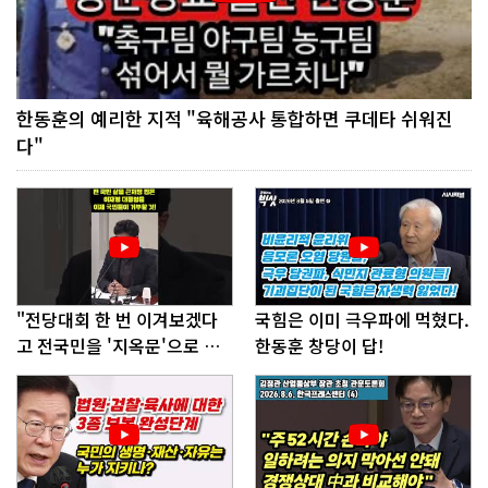
한동훈의 예리한 지적 "육해공사 통합하면 쿠데타 쉬워진
다"
"전당대회 한 번 이겨보겠다
국힘은 이미 극우파에 먹혔다.
고 전국민을 '지옥문'으로 밀
한동훈 창당이 답!
어!"