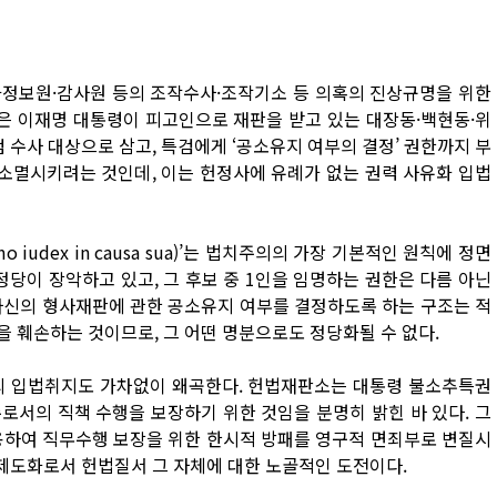
국가정보원·감사원 등의 조작수사·조작기소 등 의혹의 진상규명을 위한
안은 이재명 대통령이 피고인으로 재판을 받고 있는 대장동·백현동·위
 수사 대상으로 삼고, 특검에게 ‘공소유지 여부의 결정’ 권한까지 부
소멸시키려는 것인데, 이는 헌정사에 유례가 없는 권력 사유화 입법
iudex in causa sua)’는 법치주의의 가장 기본적인 원칙에 정면
정당이 장악하고 있고, 그 후보 중 1인을 임명하는 권한은 다름 아닌
자신의 형사재판에 관한 공소유지 여부를 결정하도록 하는 구조는 적
을 훼손하는 것이므로, 그 어떤 명분으로도 정당화될 수 없다.
권의 입법취지도 가차없이 왜곡한다. 헌법재판소는 대통령 불소추특권
로서의 직책 수행을 보장하기 위한 것임을 분명히 밝힌 바 있다. 그
용하여 직무수행 보장을 위한 한시적 방패를 영구적 면죄부로 변질시
 제도화로서 헌법질서 그 자체에 대한 노골적인 도전이다.