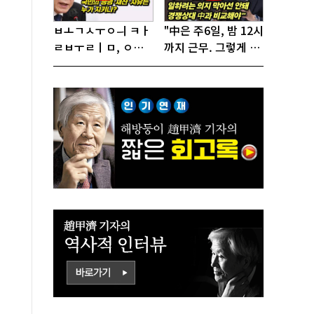
ㅂㅗㄱㅅㅜㅇㅢ ㅋㅏ
"中은 주6일, 밤 12시
ㄹㅂㅜㄹㅣㅁ, ㅇㅙ
까지 근무. 그렇게 일
ㄱㅜㄱㅁㅣㄴㄷㅡㄹ
해서 어떻게 경쟁하
ㅇㅣ ㄷㅏㅇㅎㅐㅇㅑ
냐 반문하더라"
ㅎㅏㄴㅏ?