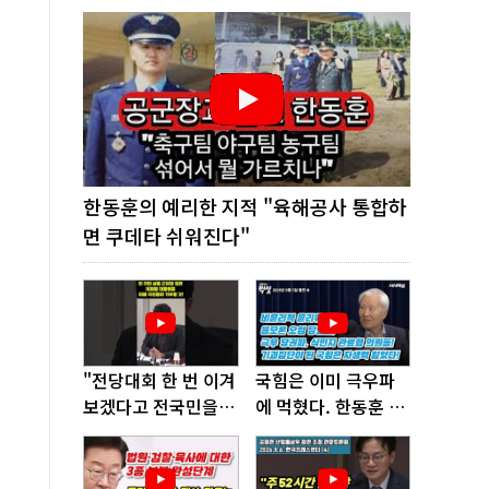
한동훈의 예리한 지적 "육해공사 통합하
면 쿠데타 쉬워진다"
"전당대회 한 번 이겨
국힘은 이미 극우파
보겠다고 전국민을
에 먹혔다. 한동훈 창
'지옥문'으로 밀어!"
당이 답!