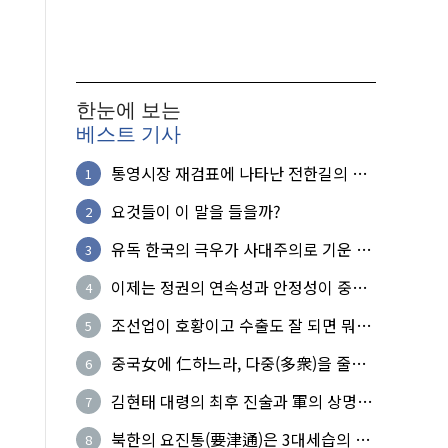
한눈에 보는
베스트 기사
통영시장 재검표에 나타난 전한길의 무
1
식한 거짓선동!
요것들이 이 말을 들을까?
2
유독 한국의 극우가 사대주의로 기운 이
3
유!
이제는 정권의 연속성과 안정성이 중요
4
하다
조선업이 호황이고 수출도 잘 되면 뭐하
5
노?
중국女에 仁하느라, 다중(多衆)을 줄세
6
운 의사
김현태 대령의 최후 진술과 軍의 상명하
7
복(上命下服)
북한의 요진통(要津通)은 3대세습의 사
8