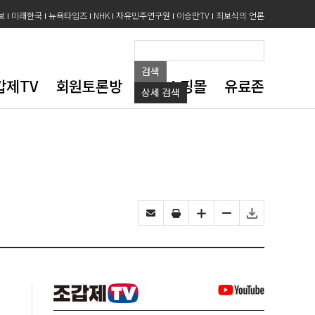
보
미래한국
뉴욕타임즈
NHK
자유민주연구원
이승만TV
최보식의 언론
검색
갑제TV
회원토론방
도서쇼핑몰
유료존
상세
검색