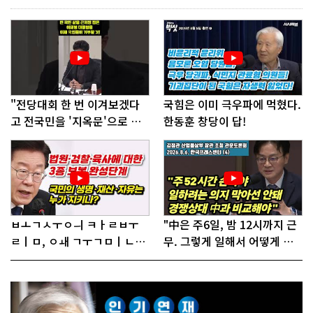
"전당대회 한 번 이겨보겠다
국힘은 이미 극우파에 먹혔다.
고 전국민을 '지옥문'으로 밀
한동훈 창당이 답!
어!"
ㅂㅗㄱㅅㅜㅇㅢ ㅋㅏㄹㅂㅜ
"中은 주6일, 밤 12시까지 근
ㄹㅣㅁ, ㅇㅙ ㄱㅜㄱㅁㅣㄴㄷ
무. 그렇게 일해서 어떻게 경
ㅡㄹㅇㅣ ㄷㅏㅇㅎㅐㅇㅑ ㅎ
쟁하냐 반문하더라"
ㅏㄴㅏ?