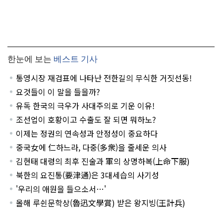
한눈에 보는
베스트 기사
통영시장 재검표에 나타난 전한길의 무식한 거짓선동!
요것들이 이 말을 들을까?
유독 한국의 극우가 사대주의로 기운 이유!
조선업이 호황이고 수출도 잘 되면 뭐하노?
이제는 정권의 연속성과 안정성이 중요하다
중국女에 仁하느라, 다중(多衆)을 줄세운 의사
김현태 대령의 최후 진술과 軍의 상명하복(上命下服)
북한의 요진통(要津通)은 3대세습의 사기성
'우리의 애원을 들으소서…'
올해 루쉰문학상(魯迅文學賞) 받은 왕지빙(王計兵)