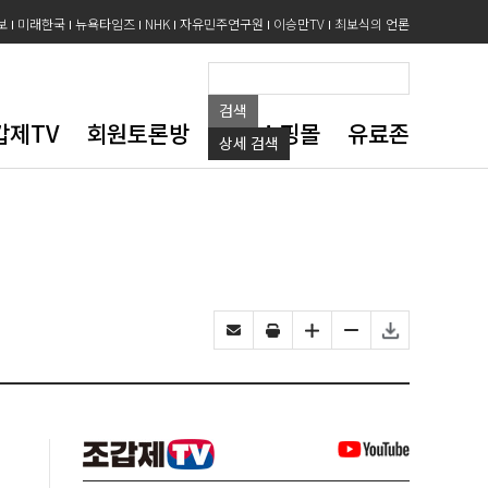
보
미래한국
뉴욕타임즈
NHK
자유민주연구원
이승만TV
최보식의 언론
검색
갑제TV
회원토론방
도서쇼핑몰
유료존
상세
검색