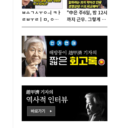
ㅂㅗㄱㅅㅜㅇㅢ ㅋㅏ
"中은 주6일, 밤 12시
ㄹㅂㅜㄹㅣㅁ, ㅇㅙ
까지 근무. 그렇게 일
ㄱㅜㄱㅁㅣㄴㄷㅡㄹ
해서 어떻게 경쟁하
ㅇㅣ ㄷㅏㅇㅎㅐㅇㅑ
냐 반문하더라"
ㅎㅏㄴㅏ?