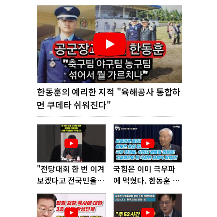
한동훈의 예리한 지적 "육해공사 통합하
면 쿠데타 쉬워진다"
"전당대회 한 번 이겨
국힘은 이미 극우파
보겠다고 전국민을
에 먹혔다. 한동훈 창
'지옥문'으로 밀어!"
당이 답!