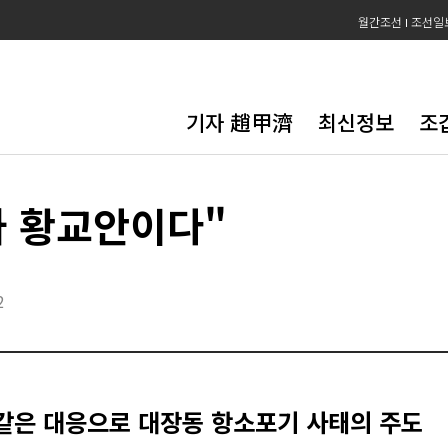
월간조선
조선일
기자 趙甲濟
최신정보
조
가 황교안이다"
2
같은 대응으로 대장동 항소포기 사태의 주도