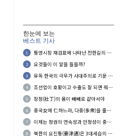
한눈에 보는
베스트 기사
통영시장 재검표에 나타난 전한길의 무
1
식한 거짓선동!
요것들이 이 말을 들을까?
2
유독 한국의 극우가 사대주의로 기운 이
3
유!
조선업이 호황이고 수출도 잘 되면 뭐하
4
노?
장정(壯丁)의 몸이 빼빼로 같아서야
5
중국女에 仁하느라, 다중(多衆)을 줄세
6
운 의사
이제는 정권의 연속성과 안정성이 중요
7
하다
북한의 요진통(要津通)은 3대세습의 사
8