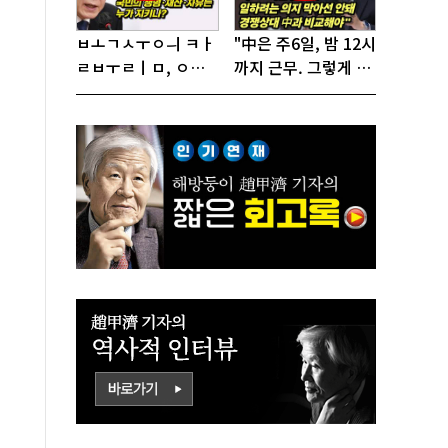
ㅂㅗㄱㅅㅜㅇㅢ ㅋㅏ
"中은 주6일, 밤 12시
ㄹㅂㅜㄹㅣㅁ, ㅇㅙ
까지 근무. 그렇게 일
ㄱㅜㄱㅁㅣㄴㄷㅡㄹ
해서 어떻게 경쟁하
ㅇㅣ ㄷㅏㅇㅎㅐㅇㅑ
냐 반문하더라"
ㅎㅏㄴㅏ?