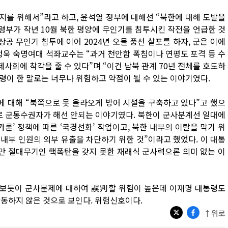
지를 위해서”라고 하고, 윤석열 정부에 대해선 “북한에 대해 도발을
령부가 작년 10월 북한 평양에 무인기를 침투시킨 작전을 언급한 것
상공 무인기 침투에 이어 2024년 오물 풍선 살포를 하자, 군은 이에
성욱 숙명여대 석좌교수는 “과거 천안함 폭침이나 연평도 포격 등 수
제사회에 착각을 줄 수 있다”며 “이건 남북 관계 70년 전체를 호도하
통령이 한 말로는 너무나 위험하고 약점이 될 수 있는 이야기였다.
에 대해 “북쪽으로 못 올라오게 방어 시설을 구축하고 있다”고 했으
으로 군통수권자가 해선 안되는 이야기였다. 북한이 군사분계선 일대에
론’ 정책에 따른 ‘국경선화’ 작업이고, 북한 내부의 이탈을 막기 위
 내부 인원의 외부 유출을 차단하기 위한 것”이라고 했었다. 이 대통
지만 절대무기인 핵폭탄을 갖지 못한 재래식 군사력으론 의미 없는 이
서 보듯이 군사문제에 대하여 誤判할 위험이 높은데 이재명 대통령도
작동하지 않은 것으로 보인다. 위험신호이다.
↑위로