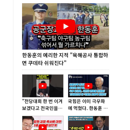
한동훈의 예리한 지적 "육해공사 통합하
면 쿠데타 쉬워진다"
"전당대회 한 번 이겨
국힘은 이미 극우파
보겠다고 전국민을
에 먹혔다. 한동훈 창
'지옥문'으로 밀어!"
당이 답!