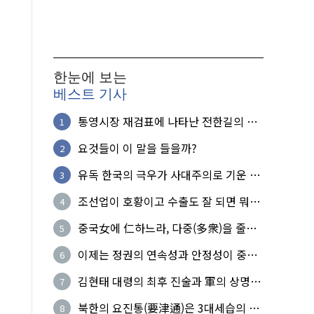
한눈에 보는
베스트 기사
통영시장 재검표에 나타난 전한길의 무
1
식한 거짓선동!
요것들이 이 말을 들을까?
2
유독 한국의 극우가 사대주의로 기운 이
3
유!
조선업이 호황이고 수출도 잘 되면 뭐하
4
노?
중국女에 仁하느라, 다중(多衆)을 줄세
5
운 의사
이제는 정권의 연속성과 안정성이 중요
6
하다
김현태 대령의 최후 진술과 軍의 상명하
7
복(上命下服)
북한의 요진통(要津通)은 3대세습의 사
8