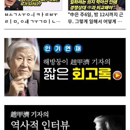
ㅂㅗㄱㅅㅜㅇㅢ ㅋㅏㄹㅂㅜ
"中은 주6일, 밤 12시까지 근
ㄹㅣㅁ, ㅇㅙ ㄱㅜㄱㅁㅣㄴㄷ
무. 그렇게 일해서 어떻게 경
ㅡㄹㅇㅣ ㄷㅏㅇㅎㅐㅇㅑ ㅎ
쟁하냐 반문하더라"
ㅏㄴㅏ?