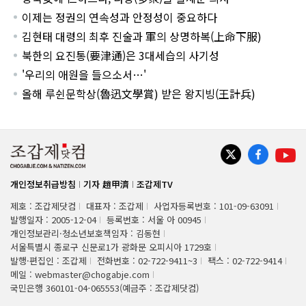
이제는 정권의 연속성과 안정성이 중요하다
김현태 대령의 최후 진술과 軍의 상명하복(上命下服)
북한의 요진통(要津通)은 3대세습의 사기성
'우리의 애원을 들으소서…'
올해 루쉰문학상(魯迅文學賞) 받은 왕지빙(王計兵)
개인정보취급방침
기자 趙甲濟
조갑제TV
제호 : 조갑제닷컴
대표자 : 조갑제
사업자등록번호 : 101-09-63091
발행일자 : 2005-12-04
등록번호 : 서울 아 00945
개인정보관리·청소년보호책임자 : 김동현
서울특별시 종로구 신문로1가 광화문 오피시아 1729호
발행·편집인 : 조갑제
전화번호 : 02-722-9411~3
팩스 : 02-722-9414
메일 : webmaster@chogabje.com
국민은행 360101-04-065553(예금주 : 조갑제닷컴)