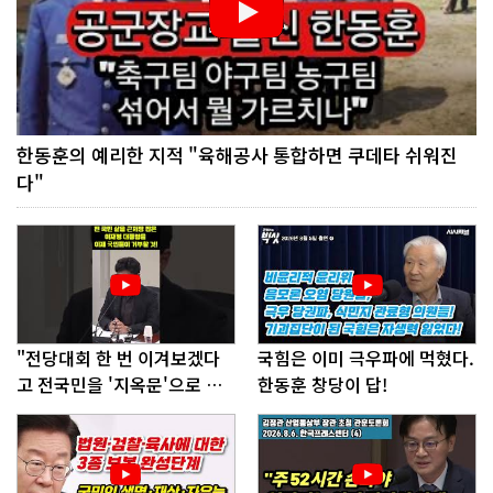
한동훈의 예리한 지적 "육해공사 통합하면 쿠데타 쉬워진
다"
"전당대회 한 번 이겨보겠다
국힘은 이미 극우파에 먹혔다.
고 전국민을 '지옥문'으로 밀
한동훈 창당이 답!
어!"