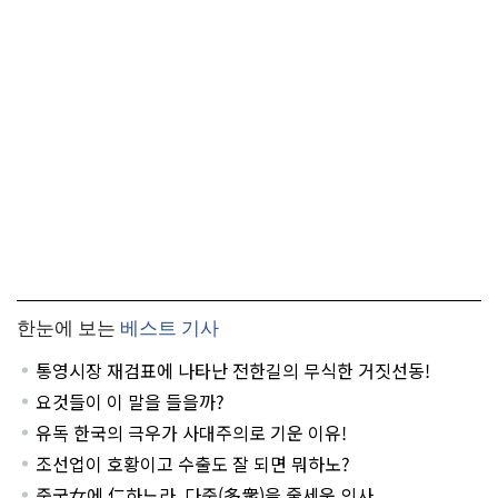
한눈에 보는
베스트 기사
통영시장 재검표에 나타난 전한길의 무식한 거짓선동!
요것들이 이 말을 들을까?
유독 한국의 극우가 사대주의로 기운 이유!
조선업이 호황이고 수출도 잘 되면 뭐하노?
중국女에 仁하느라, 다중(多衆)을 줄세운 의사