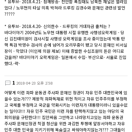
* 유투브- 2018.4.21- 참깨방송- 천안함 폭침때도 남북한 채널은 열려있
었다 / 노무현의 타살 의혹 박혀라 드루킹 김경수와 문재인 관련성 발언
?????
* 유투브- 2018.4.20- 신의한수 - 드루킹의 거대자금 출처는 ?
바다이야기 2004년도 노무현 대통령 시절 유행한 사행성오락게임 - 당
신 김진태의원이 검사시절 사행성 오락게임을 조사 중이었는데 박통 탄
핵 특검 박영수 검사의 손에 넘어가 오리무중이 됐고 당시 문재인 비서실
장이 - 막았다 (이인제 의원 제보) 이때 증발한 수십조원의 돈은 어디로
갔을까? 바다이야기 오락게임은- 일본에서 수입- 부산으로- 서울로 진입
했다.-략-
1
2018-04-23 오후 2:58
어떻게 이런 좌파 운동권 주사파 문재인 정권이 자유 민주 대한민국에 있
을수 있는가??? 제왕적 좌파독재로 위헌 적이고 자유 민주주의를 부정하
고 국체를 부정하고 국군을 약화시키는 이런자가 대통령이라니 있을수없
는 일이다!!! 자유 민주 국민은 이런 자를 탄핵하지않고 있는 야당의 국
회의원을 규탄한다!!! 집안싸움 그만하고 나라망치고있는 좌파 운동권
주사파 문재인정권 척결 청산을 위한 과감한 투쟁에 앞장서야하고 자유
민주 대한 민국을 지키기위해 목숨걸고 싸워야하지않는가??? 그대들이