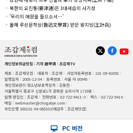
북한의 요진통(要津通)은 3대세습의 사기성
'우리의 애원을 들으소서…'
올해 루쉰문학상(魯迅文學賞) 받은 왕지빙(王計兵)
개인정보취급방침
기자 趙甲濟
조갑제TV
제호 : 조갑제닷컴
대표자 : 조갑제
사업자등록번호 : 101-09-63091
발행일자 : 2005-12-04
등록번호 : 서울 아 00945
개인정보관리·청소년보호책임자 : 김동현
서울특별시 종로구 신문로1가 광화문 오피시아 1729호
발행·편집인 : 조갑제
전화번호 : 02-722-9411~3
팩스 : 02-722-9414
메일 : webmaster@chogabje.com
국민은행 360101-04-065553(예금주 : 조갑제닷컴)
PC 버전