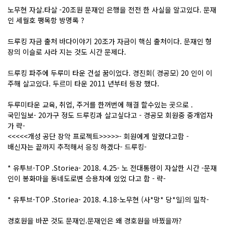
노무현 자살.타살 -20조원 문재인 은행을 전전 한 사실을 알고있다. 문재
인 세월호 팽목항 방명록 ?
드루킹 자금 출처 바다이야기 20조가 자금이 핵심 출처이다. 문재인 형
장의 이슬로 사라 지는 것도 시간 문제다.
드루킹 파주에 두루미 타운 건설 꿈이었다. 경진회( 경공모) 20 인이 이
주해 살고있다. 두르미 타운 2011 년부터 등장 했다.
두루미타운 교육, 취업, 주거를 한꺼번에 해결 할수있는 곳으로 .
국민일보- 20가구 정도 드루킹과 살고싶다고 - 경공모 회원중 중개업자
가 략-
<<<<<개성 공단 장악 프로젝트>>>>>- 회원에게 알렸다고함 -
배신자는 끝까지 추적해서 응징 하겠다- 드루킹-
* 유투브-TOP .Storiea- 2018. 4.25- 노 전대통령이 자살한 시간 -문재
인이 봉화마을 동네도로변 승용차에 있었 다고 함 - 략-
* 유투브-TOP .Storiea- 2018. 4.18-노무현 (사*망* 당*일)의 밀착-
경호원을 바꾼 것도 문재인.문재인은 왜 경호원을 바꿨을까?