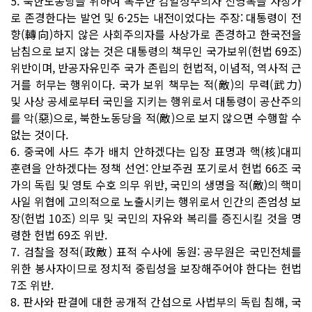
5. 북한노동당을 위하여 복무한 김일성주의자 신영복을 사상가
로 존경한다는 발언 및 6·25는 내전이었다는 주장: 대통령이 전
향(轉向)하지 않은 사회주의자를 사상가로 존경하고 한국전을
남침으로 보지 않는 것은 대통령의 책무인 국가보위(헌법 69조)
위반이며, 반공자유민주 국가 존립의 헌법적, 이념적, 역사적 근
거를 허무는 행위이다. 국가 보위 책무는 적(敵)의 무력(武力)
및 사상 공세로부터 국민을 지키는 행위로서 대통령이 공산주의
를 악(惡)으로, 북한노동당을 적(敵)으로 보지 않으면 수행할 수
없는 것이다.
6. 중국에 사드 추가 배치 안하겠다는 입장 표명과 핵(核)대피
훈련을 안하겠다는 정책 선언: 안보주권 포기로서 헌법 66조 국
가의 독립 및 영토 수호 의무 위반, 국민의 생명을 적(敵)의 핵미
사일 위협에 고의적으로 노출시키는 행위로서 인간의 존엄성 보
장(헌법 10조) 의무 및 국민의 자유와 복리를 증진시킬 것을 명
령한 헌법 69조 위반.
7. 검찰을 정적(政敵) 표적 수사에 동원: 공무원은 국민전체를
위한 봉사자이므로 정치적 중립성을 보장해주어야 한다는 헌법
7조 위반.
8. 판사와 판결에 대한 공개적 간섭으로 사법부의 독립 침해, 국