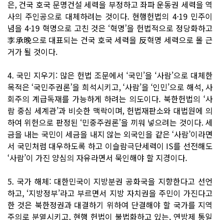
은, 건국 호국 문명건설 세력을 부정하고 좌파 운동권 세력을 역
사의 주인공으로 대체하려는 것이다. 현행헌법의 4·19 민주이
념을 4·19 혁명으로 고친 것은 ‘혁명’을 헌법적으로 정당화하고
李承晩으로 대표되는 건국 호국 세력을 反혁명 세력으로 몰 근
거가 될 것이다.
4. 국민 지우기: 많은 헌법 조문에서 ‘국민’을 ‘사람’으로 대체한
목적은 ‘국민주권론’을 희석시키고, ‘사람’을 ‘인민’으로 해석, 사
회주의 계급독재를 가능하게 하려는 의도이다. 북한헌법의 ‘사
람 중심 세계관’과 비슷한 맥락이며, 헌법재판소와 대법원에 의
하여 위헌으로 판정된 ‘민중주권론’을 끼워 넣으려는 것이다. 세
금을 내는 국민이 세금을 내지 않는 외국인을 같은 ‘사람’이라면
서 국민처럼 대우하도록 하고 이슬람극단세력이 IS를 선전해도
‘사람’이 가진 양심의 자유라면서 묵인해야 할 지경이다.
5. 국가 해체: 대한민국이 지방분권 공화국을 지향한다고 선언
하고, ‘지방정부’라고 부르면서 지방 자치권을 주민이 가진다고
한 것은 북한정권과 대결하기 위하여 단결해야 할 국가를 지역
주의로 분열시키고, 현행 헌법이 불법화하고 있는, 연방제 통일