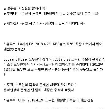
김경수는 그 진실을 밝혀라 략-
일루미나티- 키신저 트럼프 대통령에게 미군 철수할 했다 혼줄 나고-
신세계질서 -단일 정부 수립- 집권자는 일루 미나티다. 략-
* 유투브- LA시사TV- 2018.4.26- KBS뉴스 특보- 뒷산 바위에서 뛰어
낸린듯(문재인)
2009년 5월29일 노무현의 장례식 . 2017.5.23 노무현 추모식 문재인의
미소 ? 노무현의꿈 다시시작 (노무현의 고박정희를 존경했다)? 2012년
1월19일 노무현 묘소 문재인 방문 - 붉은 동-상석위에 구둣발로 올라가
?
드루킹 -노무현의 죽음에 문재인 대통령 관여 주장 ?
온라인상에 문재인 팬 탈퇴- 대중은 충격에 빠젓다.
* 유투브- CFIP- 2018.4.19- 노무현 대통령의 죽음에 대한 진실