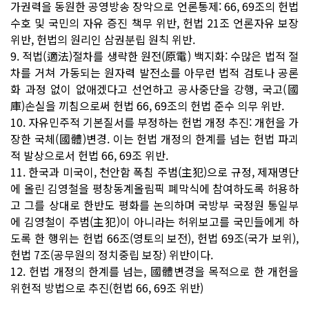
가권력을 동원한 공영방송 장악으로 언론통제: 66, 69조의 헌법
수호 및 국민의 자유 증진 책무 위반, 헌법 21조 언론자유 보장
위반, 헌법의 원리인 삼권분립 원칙 위반.
9. 적법(適法)절차를 생략한 원전(原電) 백지화: 수많은 법적 절
차를 거쳐 가동되는 원자력 발전소를 아무런 법적 검토나 공론
화 과정 없이 없애겠다고 선언하고 공사중단을 강행, 국고(國
庫)손실을 끼침으로써 헌법 66, 69조의 헌법 준수 의무 위반.
10. 자유민주적 기본질서를 부정하는 헌법 개정 추진: 개헌을 가
장한 국체(國體)변경. 이는 헌법 개정의 한계를 넘는 헌법 파괴
적 발상으로서 헌법 66, 69조 위반.
11. 한국과 미국이, 천안함 폭침 주범(主犯)으로 규정, 제재명단
에 올린 김영철을 평창동계올림픽 폐막식에 참여하도록 허용하
고 그를 상대로 한반도 평화를 논의하며 국방부 국정원 통일부
에 김영철이 주범(主犯)이 아니라는 허위보고를 국민들에게 하
도록 한 행위는 헌법 66조(영토의 보전), 헌법 69조(국가 보위),
헌법 7조(공무원의 정치중립 보장) 위반이다.
12. 헌법 개정의 한계를 넘는, 國體변경을 목적으로 한 개헌을
위헌적 방법으로 추진(헌법 66, 69조 위반)