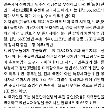
민족사적 정통성과 민주적 정당성을 부정하고 이런 반(反)대한
민국 사관(史觀)을 수정한 교과서도 폐기. 이는 헌법 66, 69조의
국가 보위 및 국가 계속성 수호 의무 위반이다.
2. 차별적(계급적) 법 적용: 우파 정부 반대 폭력 시위자, 반군(反
軍) 불법시위 가담자에게 우호적이고, 경찰·국방부·국정원·보훈
처의 치안 및 안보 직무 종사자에게 불리한 방향의 차별적 법 집
행. 헌법 66조(헌법 수호 의무), 11조(법 앞에 평등), 7조(공무원
의 정치적 중립 보장 의무) 위반.
3. 공무원들에게 ‘촛불혁명’ 수행 지시: 대통령과 국무총리는 선
거가 아니라 촛불혁명으로 정권을 잡은 것처럼 말하고 공무원들
이 촛불혁명의 도구가 되어야 한다고 지시, 국민주권의 원리를
부정하고 정변(政變)을 미화함으로써 헌법 66, 69조의 헌법 수
호 의무 위반. 공무원을, 전체 국민이 아닌 특정세력을 위한 봉
사자로 격하시켜 헌법 7조 위반. 차별적 법집행과 함께 감안하
면 촛불세력을 초법적인 특수계급으로 대우하는 것으로 헌법 1
1조 정신 위반.
4. 국가연합 또는 낮은단계연방제 추진 공언(公言): 자유통일을
명령하고 공산독재통일을 금지시킨 헌법 4조 및 66조 위반.