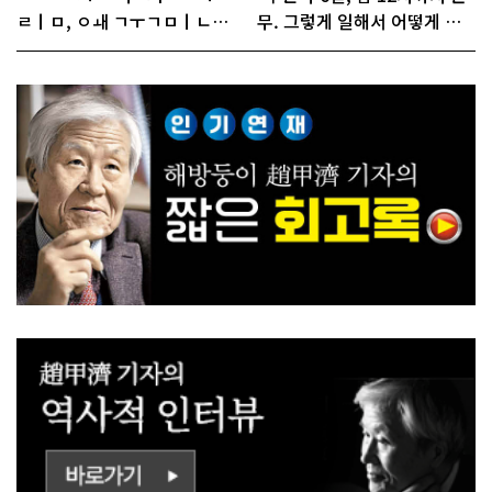
ㄹㅣㅁ, ㅇㅙ ㄱㅜㄱㅁㅣㄴㄷ
무. 그렇게 일해서 어떻게 경
ㅡㄹㅇㅣ ㄷㅏㅇㅎㅐㅇㅑ ㅎ
쟁하냐 반문하더라"
ㅏㄴㅏ?