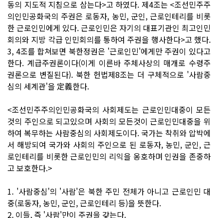
동의 지도적 지침으로 삼는다>고 하였다. 제4조는 <조선민주주
의인민공화국의 주권은 로동자, 농민, 군인, 근로인테리를 비롯
한 근로인민에게 있다. 근로인민은 자기의 대표기관인 최고인민
회의와 지방 각급 인민회의를 통하여 주권을 행사한다>고 했다.
3, 4조를 합쳐보면 북한정권은 '근로인민'에게만 주권이 있다고
한다. 계급주권론이다(이게 이른바 주체사상의 매개로 수령주
권론으로 변질된다). 북한 헌법제8조는 더 구체적으로 '사람중
심의 세계관'을 定義한다.
<조선민주주의인민공화국의 사회제도는 근로인민대중이 모든
것의 주인으로 되고있으며 사회의 모든것이 근로인민대중을 위
하여 복무하는 사람중심의 사회제도이다. 국가는 착취와 압박에
서 해방되여 국가와 사회의 주인으로 된 로동자, 농민, 군인, 근
로인테리를 비롯한 근로인민의 리익을 옹호하며 인권을 존중하
고 보호한다.>
1. '사람중심'의 '사람'은 북한 주민 전체가 아니고 근로인민 대
중(로동자, 농민, 군인, 근로인테리 등)을 뜻한다.
2. 이들, 즉 '사람'만이 주권을 갖는다.