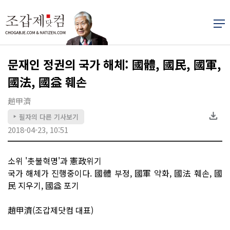
문재인 정권의 국가 해체: 國體, 國民, 國軍,
國法, 國益 훼손
趙甲濟
필자의 다른 기사보기
▶
2018-04-23, 10:51
소위 '촛불혁명'과 憲政위기
국가 해체가 진행중이다. 國體 부정, 國軍 약화, 國法 훼손, 國
民 지우기, 國益 포기
趙甲濟(조갑제닷컴 대표)