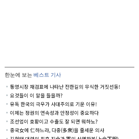
한눈에 보는
베스트 기사
통영시장 재검표에 나타난 전한길의 무식한 거짓선동!
요것들이 이 말을 들을까?
유독 한국의 극우가 사대주의로 기운 이유!
이제는 정권의 연속성과 안정성이 중요하다
조선업이 호황이고 수출도 잘 되면 뭐하노?
중국女에 仁하느라, 다중(多衆)을 줄세운 의사
김현태 대령의 최후 진술과 軍의 상명하복(上命下服)