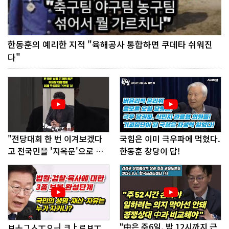
한동훈의 예리한 지적 "육해공사 통합하면 쿠데타 쉬워진
다"
"전당대회 한 번 이겨보겠다
국힘은 이미 극우파에 먹혔다.
고 전국민을 '지옥문'으로 밀
한동훈 창당이 답!
어!"
ㅂㅗㄱㅅㅜㅇㅢ ㅋㅏㄹㅂㅜ
"中은 주6일, 밤 12시까지 근