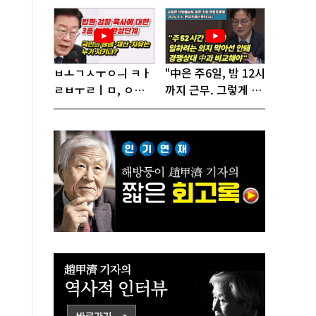
'지옥문'으로 밀어!"
당이 답!
ㅂㅗㄱㅅㅜㅇㅢ ㅋㅏ
"中은 주6일, 밤 12시
ㄹㅂㅜㄹㅣㅁ, ㅇㅙ
까지 근무. 그렇게 일
ㄱㅜㄱㅁㅣㄴㄷㅡㄹ
해서 어떻게 경쟁하
ㅇㅣ ㄷㅏㅇㅎㅐㅇㅑ
냐 반문하더라"
ㅎㅏㄴㅏ?