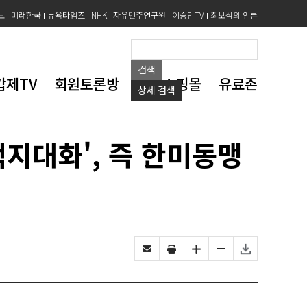
보
미래한국
뉴욕타임즈
NHK
자유민주연구원
이승만TV
최보식의 언론
검색
갑제TV
회원토론방
도서쇼핑몰
유료존
상세
검색
핵지대화', 즉 한미동맹