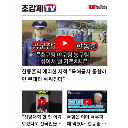
한동훈의 예리한 지적 "육해공사 통합하
면 쿠데타 쉬워진다"
"전당대회 한 번 이겨
국힘은 이미 극우파
보겠다고 전국민을
에 먹혔다. 한동훈 창