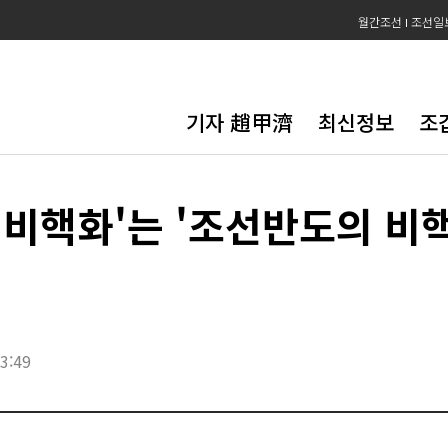
월간조선
조선일
기자 趙甲濟
최신정보
조
 비핵화'는 '조선반도의 비
3:49