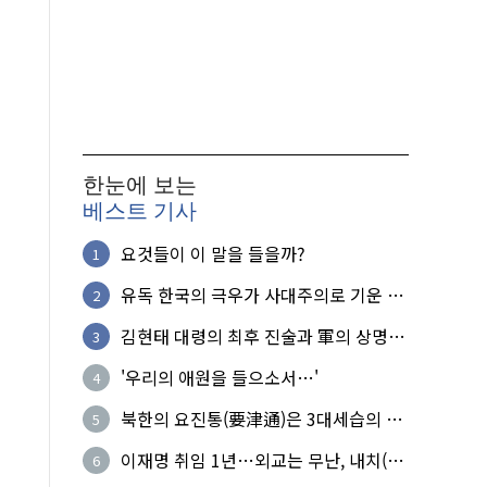
한눈에 보는
베스트 기사
요것들이 이 말을 들을까?
1
유독 한국의 극우가 사대주의로 기운 이
2
유!
김현태 대령의 최후 진술과 軍의 상명하
3
복(上命下服)
'우리의 애원을 들으소서…'
4
북한의 요진통(要津通)은 3대세습의 사
5
기성
이재명 취임 1년…외교는 무난, 내치(內
6
治)는 난맥상