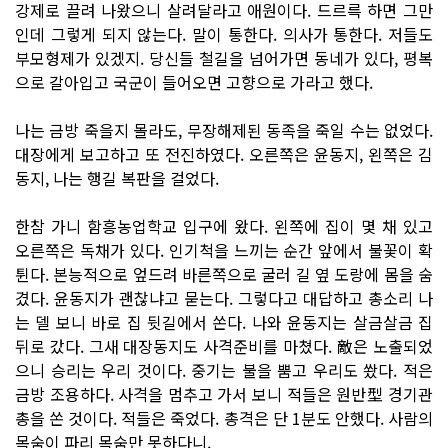
강제로 끌려 나왔으니 살려달라고 애원이다. 드르륵 하면 그만
인데 그렇게 되지 않는다. 말이 통한다. 의사가 통한다. 저들도
부모형제가 있겠지. 당신들 철길을 넘어가면 동네가 있다, 평복
으로 갈아입고 국군이 들어오면 고향으로 가라고 했다.
나는 금방 죽을지 몰라도, 무장해제된 동족을 죽일 수는 없었다.
대장에게 보고하고 또 전진하였다. 오른쪽은 윤동지, 왼쪽은 김
동지, 나는 행길 복판을 걸었다.
한참 가니 함흥농업학교 입구에 왔다. 왼쪽에 집이 몇 채 있고
오른쪽은 독채가 있다. 인기척을 느끼는 순간 앞에서 불꽃이 확
튄다. 본능적으로 엎드려 바른쪽으로 굴러 길 옆 도랑에 몸을 숨
겼다. 윤동지가 괜찮냐고 묻는다. 그렇다고 대답하고 총소리 나
는 델 보니 바로 집 뒷길에서 쏜다. 나와 윤동지는 살금살금 집
뒤로 갔다. 그새 대장동지도 사격준비를 마쳤다. 敵은 노출되었
으니 승리는 우리 것이다. 중기는 불을 뿜고 우리도 쐈다. 적은
금방 조용하다. 사격을 멈추고 가서 보니 적들은 원반型 경기관
총을 쏜 것이다. 적들은 죽었다. 총격은 단 1분도 안했다. 사람의
목숨이 파리 목숨만 못하다니.