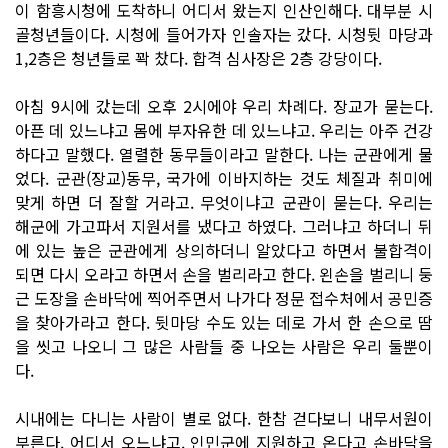
이 함흥시청에 도착하니 어디서 왔는지 인산인해다. 대부분 시
골청년들이다. 시청에 들어가자 인솔자는 갔다. 시청뒷 마당과
1,2층은 청년들로 꽉 찼다. 합격 심사장은 2층 강당이다.
아침 9시에 갔는데 오후 2시에야 우리 차례다. 장교가 묻는다.
아픈 데 있느냐고 몸에 부자유한 데 있느냐고. 우리는 아주 건강
하다고 말했다. 열렬한 동무들이라고 말한다. 나는 군관에게 물
었다. 군관(장교)동무, 국가에 이바지하는 것도 체질과 취미에
맞게 하면 더 잘할 거라고. 무엇이냐고 군관이 묻는다. 우리는
해군에 가고파서 지원서를 냈다고 하였다. 그러냐고 하더니 뒤
에 있는 높은 군관에게 상의하더니 알았다고 하면서 불합격이
되면 다시 오라고 하면서 손을 벌리라고 한다. 왼손을 벌리니 둥
근 도장을 손바닥에 찍어주면서 나가다 정문 접수처에서 공민증
을 찾아가라고 한다. 뒷마당 수도 있는 데로 가서 한 손으로 땀
을 씻고 나오니 그 많은 사람들 중 나오는 사람은 우리 둘뿐이
다.
시내에는 다니는 사람이 별로 없다. 한참 걷다보니 내무서원이
부른다. 어디서 오느냐고. 인민군에 지원하고 온다고 손바닥을