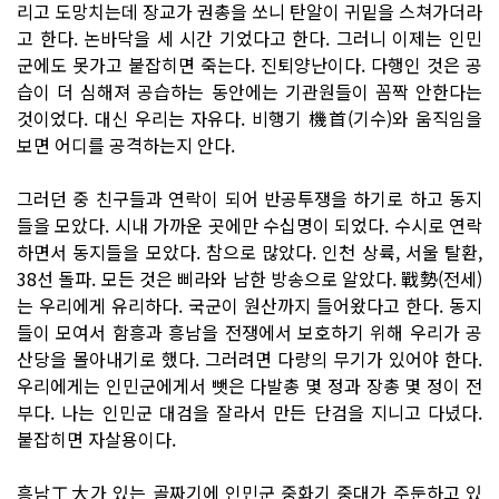
리고 도망치는데 장교가 권총을 쏘니 탄알이 귀밑을 스쳐가더라
고 한다. 논바닥을 세 시간 기었다고 한다. 그러니 이제는 인민
군에도 못가고 붙잡히면 죽는다. 진퇴양난이다. 다행인 것은 공
습이 더 심해져 공습하는 동안에는 기관원들이 꼼짝 안한다는
것이었다. 대신 우리는 자유다. 비행기 機首(기수)와 움직임을
보면 어디를 공격하는지 안다.
그러던 중 친구들과 연락이 되어 반공투쟁을 하기로 하고 동지
들을 모았다. 시내 가까운 곳에만 수십명이 되었다. 수시로 연락
하면서 동지들을 모았다. 참으로 많았다. 인천 상륙, 서울 탈환,
38선 돌파. 모든 것은 삐라와 남한 방송으로 알았다. 戰勢(전세)
는 우리에게 유리하다. 국군이 원산까지 들어왔다고 한다. 동지
들이 모여서 함흥과 흥남을 전쟁에서 보호하기 위해 우리가 공
산당을 몰아내기로 했다. 그러려면 다량의 무기가 있어야 한다.
우리에게는 인민군에게서 뺏은 다발총 몇 정과 장총 몇 정이 전
부다. 나는 인민군 대검을 잘라서 만든 단검을 지니고 다녔다.
붙잡히면 자살용이다.
흥남工大가 있는 골짜기에 인민군 중화기 중대가 주둔하고 있