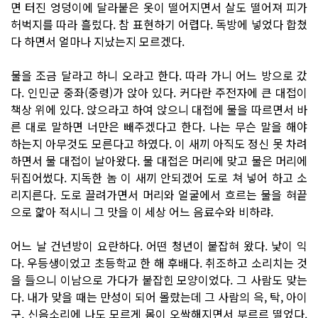
면 터진 엉덩이에 달라붙은 옷이 떨어지면서 살도 떨어져 피가
허벅지를 따라 흘렀다. 참 표현하기 어렵다. 독방에 넣었다 합쳤
다 하면서 얼마나 지났는지 모르겠다.
물을 조금 달라고 하니 오라고 한다. 따라 가니 어느 방으로 갔
다. 인민군 중좌(중령)가 앉아 있다. 커다란 주전자에 큰 대접이
책상 위에 있다. 앉으라고 하여 앉으니 대접에 물을 따르면서 바
른 대로 말하면 너만은 빼주겠다고 한다. 나는 무슨 말을 해야
하는지 아무것도 모른다고 하였다. 이 새끼 아직도 정신 못 차려
하면서 물 대접이 날아왔다. 물 대접은 머리에 맞고 물은 머리에
뒤집어썼다. 지독한 놈 이 새끼 안되겠어 도로 쳐 넣어 하고 소
리지른다. 도로 끌려가면서 머리와 얼굴에서 흐르는 물을 혀끝
으로 핥아 적시니 그 맛을 이 세상 어느 음료수와 비하랴.
어느 날 건넌방이 요란하다. 어떤 청년이 붙잡혀 왔다. 낯이 익
다. 우등생이었고 초등학교 한 해 후배다. 취조하고 소리치는 것
을 들으니 이남으로 가다가 붙잡힌 모양이었다. 그 사람도 맞는
다. 내가 맞을 때는 만성이 되어 몰랐는데 그 사람의 윽, 탁, 아이
구, 신음소리에 나도 모르게 몸이 오싹해지면서 부르르 떨었다.