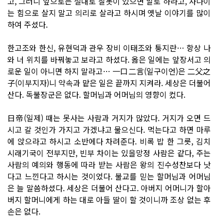
고, 그러니 앞으로는 절대로 잘못이 있으면 말로 하라고, 사나이
는 힘으로 살지 말고 의리로 살라고 하시며 옛날 이야기를 많이
하여 주셨다.
한고조와 한신, 유현덕과 관우 장비 이태조와 퉁지란… 항상 나
와 너 위치를 바꿔놓고 보라고 하셨다. 옳은 일에는 앞장서고 의
로운 일이 아니면 하지 말라고… 一口二言(일구이언)은 二父之
子(이부지자)니 약속과 맡은 일은 끝까지 지켜라. 세상은 더불어
산다. 독불장군은 없다. 할머님과 어머님의 영향이 컸다.
日帝(일제) 때는 못사는 사람과 거지가 많았다. 거지가 오면 드
시고 갈 것인가 가지고 가겠냐고 물으신다. 먹는다고 하면 마루
에 앉으라고 하시고 소반에다 차려준다. 비록 밥 한 그릇, 김치
시래기국이 전부지만, 빈부 차이는 있을망정 사람은 같다, 주는
사람의 예의와 행동에 따라 받는 사람은 왕의 진수성찬보다 낫
다고 느낀다고 하시는 것이었다. 불교를 믿는 할머님과 어머님
은 늘 말씀하셨다. 세상은 더불어 산다고. 아버지 어머니가 할아
버지 할머니에게 하는 대로 아들 딸이 할 것이니까 조상 없는 후
손은 없다.