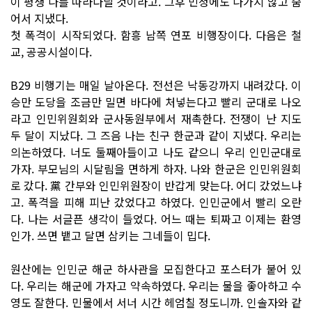
이 평생 나를 따라다닐 것이라고. 그후 민청에도 나가지 않고 숨
어서 지냈다.
첫 폭격이 시작되었다. 함흥 남쪽 연포 비행장이다. 다음은 철
교, 공공시설이다.
B29 비행기는 매일 날아온다. 전선은 낙동강까지 내려갔다. 이
승만 도당을 조금만 밀면 바다에 처넣는다고 빨리 군대로 나오
라고 인민위원회와 군사동원부에서 재촉한다. 전쟁이 난 지도
두 달이 지났다. 그 즈음 나는 친구 한군과 같이 지냈다. 우리는
의논하였다. 너도 둘째아들이고 나도 같으니 우리 인민군대로
가자. 부모님의 시달림을 면하게 하자. 나와 한군은 인민위원회
로 갔다. 黨 간부와 인민위원장이 반갑게 맞는다. 어디 갔었느냐
고. 폭격을 피해 피난 갔었다고 하였다. 인민군에서 빨리 오란
다. 나는 서글픈 생각이 들었다. 어느 때는 퇴짜고 이제는 환영
인가. 쓰면 뱉고 달면 삼키는 그네들이 밉다.
원산에는 인민군 해군 하사관을 모집한다고 포스터가 붙어 있
다. 우리는 해군에 가자고 약속하였다. 우리는 물을 좋아하고 수
영도 잘한다. 민물에서 서너 시간 헤엄칠 정도니까. 인솔자와 같