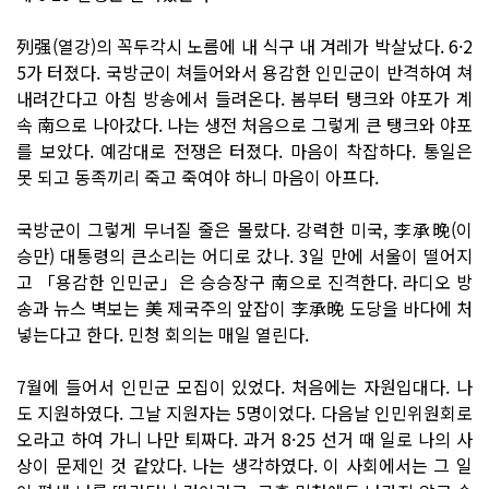
列强(열강)의 꼭두각시 노름에 내 식구 내 겨레가 박살났다. 6·2
5가 터졌다. 국방군이 쳐들어와서 용감한 인민군이 반격하여 쳐
내려간다고 아침 방송에서 들려온다. 봄부터 탱크와 야포가 계
속 南으로 나아갔다. 나는 생전 처음으로 그렇게 큰 탱크와 야포
를 보았다. 예감대로 전쟁은 터졌다. 마음이 착잡하다. 통일은
못 되고 동족끼리 죽고 죽여야 하니 마음이 아프다.
국방군이 그렇게 무너질 줄은 몰랐다. 강력한 미국, 李承晩(이
승만) 대통령의 큰소리는 어디로 갔나. 3일 만에 서울이 떨어지
고 「용감한 인민군」은 승승장구 南으로 진격한다. 라디오 방
송과 뉴스 벽보는 美 제국주의 앞잡이 李承晩 도당을 바다에 처
넣는다고 한다. 민청 회의는 매일 열린다.
7월에 들어서 인민군 모집이 있었다. 처음에는 자원입대다. 나
도 지원하였다. 그날 지원자는 5명이었다. 다음날 인민위원회로
오라고 하여 가니 나만 퇴짜다. 과거 8·25 선거 때 일로 나의 사
상이 문제인 것 같았다. 나는 생각하였다. 이 사회에서는 그 일