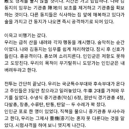
敵도 경계를 풀지 않을 것이다. 시간은 가고 답답하다. 나와 김
동지의 임무는 기관총 陣地의 보초를 제거하고 기관총을 확보
하는 것이다. 다른 동지들은 식사하는 집 앞에 매복하고 있다가
술을 가지고 간 동지가 나오면 즉시 공격하기로 되어 있다.
이윽고 비행기는 갔다.
우리는 급히 산을 내려와 각자 행동을 개시했다. 숨막히는 순간
이었다. 나와 김동지는 임무를 쉽게 처리하였다. 잠시 후 신호가
들린다. 총공격이다. 총쏘며 소리지른다. 인민군은 저항도 못하
고 도망친다. 우리의 목적이 무기탈취니 도망가는 인민군은 내
버려두라고 한다.
전투는 간단히 끝났다. 우리는 국군특수부대와 후속부대가 온다
고 주민들은 3일만 참으라고 일러놓았다. 牛車 2대를 가져와 무
기를 실었다. 수냉식 중기관총(막심) 6정, 원반식 경기관총 4정,
다발총, 장총, 수류탄, 탄통, 탄알… 두 수레가 꽉 찼다.
인민군 포로 한 명이 있었다. 직책을 물으니 중기관총 부사수라
고 한다, 우리는 그제사 重機(중기)는 혼자 못 다룬다는 것을 알
았다. 시험사격을 하여 보니 멋지게 나간다.