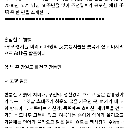
2000년 6.25 남침 50주년을 맞아 조선일보가 공모한 체험 手
記 중 한 편을 소개한다.
===================================
흥남철수 前夜
-부모·형제를 버리고 38명의 反共동지들을 뗏목에 싣고 마지막
으로 敵地를 탈출하다
임 병 훈 강원도 화천군 간동면
내 고향 함흥
반룡산 기슭에 치마대, 구천막, 성천강이 흐르고 넓은 함흥평야
가 있는, 그 옛날 李태조가 청운의 꿈을 키우던 곳, 여기가 내 고
향 함흥이다. 서쪽에는 성천강, 동쪽에는 호련천, 제방둑을 건너
가면 버드나무 고목이 있고, 여름에는 송어와 잉어가 올라오고
가을에는 연어가 올라오고 맑은 물이 흐르는 백사장이 수km나