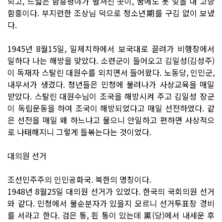
되고, 드넓은 함흥평야가 펼쳐진 곳이, 꿈에도 못 잊을 내 고향
함흥이다. 부지런한 조상님 덕으로 청소년期를 구김 없이 보냈
다.
1945년 8월15일, 일제치하에서 보국대로 끌려가 비행장에서
일하다 나는 해방을 맞았다. 소련군이 들어오고 김일성(김성주)
이 독재자 스탈린 대원수를 외치면서 들어왔다. 노동당, 인민군,
내무서가 생겼다. 청년들은 민청에 불려나가 사상교육을 매일
받았다. 스탈린 대원수님이 조국을 해방시켜 주고 김일성 장군
이 독립운동을 하여 조국이 해방되었다고 매일 선전하였다. 같
은 선전을 매일 왜 하느냐고 물으니 안일하고 편하면 사상적으
로 나태해지니 그렇게 들볶는다는 것이었다.
대의원 선거
조선민주주의 인민공화국. 북한의 명칭이다.
1948년 8월25일 대의원 선거가 있었다. 한국의 국회의원 선거
와 같다. 민청에서 불순분자가 있을지 모르니 선거투표장 경비
를 서라고 한다. 검은 통, 흰 통이 있는데 黨(당)에서 내세운 후