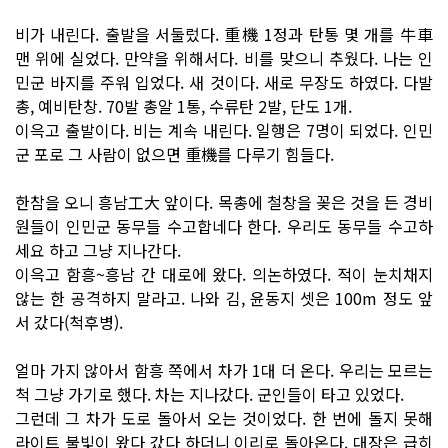
비가 내린다. 출발을 서둘렀다. 重機 1정과 탄통 몇 개를 牛車
맨 위에 실었다. 만약을 위해서다. 비를 맞으니 추웠다. 나는 인
민군 바지를 주워 입었다. 새 것이다. 새로 무장도 하였다. 다발
총, 예비탄창. 70발 총알 1통, 수류탄 2발, 단도 1개.
이윽고 출발이다. 비는 계속 내린다. 일행은 7명이 되었다. 인민
군 포로 그 사람이 없으면 重機를 다루기 힘들다.
한참을 오니 흥남工大 앞이다. 목총에 철창을 꽂은 것을 든 경비
원들이 인민군 동무들 수고합네다 한다. 우리도 동무들 수고하
세요 하고 그냥 지나간다.
이윽고 함흥~흥남 간 대로에 왔다. 의논하였다. 적이 눈치채지
않는 한 공격하지 말라고. 나와 김, 윤동지 셋은 100m 정도 앞
서 갔다(척후병).
얼마 가지 않아서 함흥 쪽에서 차가 1대 더 온다. 우리는 모르는
척 그냥 가기로 했다. 차는 지나갔다. 군인들이 타고 있었다.
그런데 그 차가 도로 돌아서 오는 것이었다. 한 번에 돌지 못해
라이트 불빛이 왔다 갔다 하더니 이리로 돌아온다. 대장은 급히