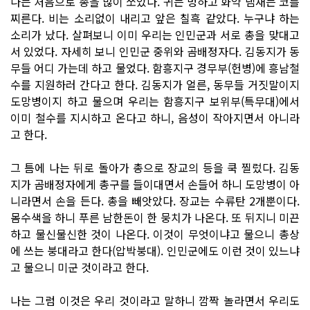
나는 처음으로 총을 많이 쏘았다. 귀는 멍하고 화약 냄새는 코를
찌른다. 비는 소리없이 내리고 앞은 칠흑 같았다. 누구냐 하는
소리가 났다. 살펴보니 이미 우리는 인민군과 서로 총을 맞대고
서 있었다. 자세히 보니 인민군 중위와 곰배정자다. 김동지가 동
무들 어디 가는데 하고 물었다. 함흥지구 경무부(헌병)에 흥남철
수를 지원하러 간다고 한다. 김동지가 얼른, 동무들 거짓말이지
도망병이지 하고 물으며 우리는 함흥지구 보위부(특무대)에서
이미 철수를 지시하고 온다고 하니, 음성이 작아지면서 아니라
고 한다.
그 틈에 나는 뒤로 돌아가 총으로 장교의 등을 쿡 찔렀다. 김동
지가 곰배정자에게 총구를 들이대면서 손들어 하니 도망병이 아
니라면서 손을 든다. 총을 빼앗았다. 장교는 수류탄 2개뿐이다.
몸수색을 하니 푸른 남한돈이 한 뭉치가 나온다. 또 뒤지니 미끈
하고 물신물신한 것이 나온다. 이것이 무엇이냐고 물으니 총상
에 쓰는 붕대라고 한다(압박붕대). 인민군에도 이런 것이 있느냐
고 물으니 미군 것이라고 한다.
나는 그럼 이것은 우리 것이라고 말하니 깜짝 놀라면서 우리도