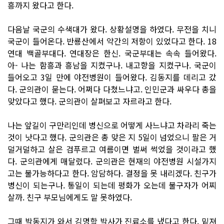
흥까지 왔다고 한다.
다음날 국군의 수색대가 왔다. 상황설명을 하였다. 무전을 치니
국군이 들어온다. 반룡산에서 약간의 저항이 있었다고 한다. 18
연대 백골부대다. 연대장은 한신. 국군부대는 속속 들어왔다.
아- 나는 함흥과 흥남을 지켰구나. 내고향을 지켰구나. 국군이
들어오고 3일 만에 야전병원이 들어왔다. 김동지를 데리고 갔
다. 군의관이 묻는다. 어쩌다 다쳤느냐고. 인민군과 싸우다 총을
맞았다고 했다. 군의관이 살펴보고 자르라고 한다.
나는 앞길이 구만리인데 병신으로 어떻게 사느냐고 차라리 죽는
것이 낫다고 했다. 군의관은 총 맞은 지 5일이 넘었으니 팔은 거
덜거덜하고 살은 검푸르고 여름이면 벌써 썩었을 것이라고 했
다. 군의관에게 매달렸다. 군의관은 현재의 야전병원 시설가지
고는 불가능하다고 한다. 암담하다. 결정을 못 내리겠다. 친구가
병신이 되는구나. 통일이 되는데 평화가 오는데 불구자가 어찌
살까. 친구 부모님에게도 말 못하였다.
그때 박동지가 와서 김명학 박사가 진료소를 냈다고 한다. 밑져