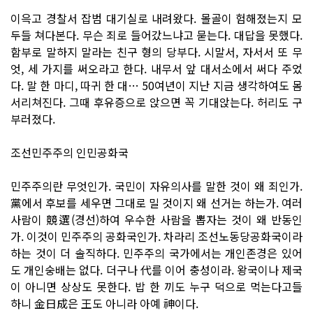
이윽고 경찰서 잡범 대기실로 내려왔다. 몰골이 험해졌는지 모
두들 쳐다본다. 무슨 죄로 들어갔느냐고 묻는다. 대답을 못했다.
함부로 말하지 말라는 친구 형의 당부다. 시말서, 자서서 또 무
엇, 세 가지를 써오라고 한다. 내무서 앞 대서소에서 써다 주었
다. 말 한 마디, 따귀 한 대… 50여년이 지난 지금 생각하여도 몸
서리쳐진다. 그때 후유증으로 앉으면 꼭 기대앉는다. 허리도 구
부러졌다.
조선민주주의 인민공화국
민주주의란 무엇인가. 국민이 자유의사를 말한 것이 왜 죄인가.
黨에서 후보를 세우면 그대로 밀 것이지 왜 선거는 하는가. 여러
사람이 競選(경선)하여 우수한 사람을 뽑자는 것이 왜 반동인
가. 이것이 민주주의 공화국인가. 차라리 조선노동당공화국이라
하는 것이 더 솔직하다. 민주주의 국가에서는 개인존경은 있어
도 개인숭배는 없다. 더구나 代를 이어 충성이라. 왕국이나 제국
이 아니면 상상도 못한다. 밥 한 끼도 누구 덕으로 먹는다고들
하니 金日成은 王도 아니라 아예 神이다.