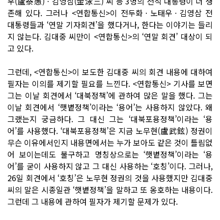
우(盧泰愚)ㆍ김영삼(金泳三) 씨 등 3명의 전직 대통령이 더 생
존해 있다. 그러나 <연합통신>이 전두화ㆍ노태우ㆍ김영삼 전
대통령들과 ‘연말 기자회견’을 했다거나, 한다는 이야기는 들리
지 않는다. 김대중 씨만이 <연합통신>의 ‘연말 회견’ 대상이 되
고 있다.
그런데, <연합통신>이 보도한 김대중 씨의 회견 내용에 대하여
필자는 이의를 제기할 필요를 느낀다. <연합통신> 기사를 보면
그는 이날 회견에서 ‘대북정책’에 관하여 많은 말을 했다. 그는
이날 회견에서 ‘햇볕정책’이라는 ‘용어’는 사용하지 않았다. 왜
그랬는지 궁금하다. 그 대신 그는 ‘대북포용정책’이라는 ‘용
어’를 사용했다. ‘대북포용정책’은 지금 노무현(盧武鉉) 정권이
무슨 이유에서인지 내용면에서는 누가 보아도 같은 것이 틀림없
어 보이는데도 불구하고 명칭상으로는 ‘햇볕정책’이라는 ‘용
어’를 굳이 사용하지 않고 그 대신 사용하는 ‘호칭’이다. 그러나,
26일 회견에서 ‘호칭’은 노무현 정권의 것을 사용했지만 김대중
씨의 말은 시종일관 ‘햇볕정책’을 말하고 또 옹호하는 내용이다.
그런데 그 내용에 관하여 필자가 제기할 문제가 있다.