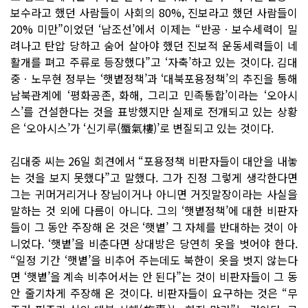
보수라고 했던 사람들이 사회의 80%, 진보라고 했던 사람들이
20% 미만”이었던 ‘남조선’에서 이제는 “반공ㆍ보수세력이 밀
려나고 탄압 당하고 숨어 살아야 했던 진보적 운동세력들이 네
활개를 펴고 주류로 등장했다”고 ‘자축’하고 있는 것이다. 김대
중ㆍ노무현 정부는 ‘햇볕정책’과 ‘대북포용정책’의 추진을 통해
남북관계에 ‘평화공존, 화해, 그리고 민족통합’이라는 ‘오아시
스’를 건설한다는 것을 표방했지만 실제로 전개되고 있는 상황
은 ‘오아시스’가 ‘신기루(蜃氣樓)’로 변질되고 있는 것이다.
김대중 씨는 26일 회견에서 “포용정책 비판자들이 대안을 내놓
는 것을 보지 못했다”고 말했다. 그가 진정 그렇게 생각한다면
그는 귀머거리거나 장님이거나 아니면 거짓말장이라는 사실을
말하는 것 외에 다름이 아니다. 그의 ‘햇볕정책’에 대한 비판자
들이 그 동안 주장해 온 것은 ‘햇볕’ 그 자체를 반대하는 것이 아
니었다. ‘햇볕’을 비춘다면 상대방은 당연히 옷을 벗어야 한다.
“일정 기간 ‘햇볕’을 비추어 주는데도 북한이 옷을 벗지 않는다
면 ‘햇볕’을 계속 비추어서는 안 된다”는 것이 비판자들이 그 동
안 줄기차게 주장해 온 것이다. 비판자들이 요구하는 것은 “무