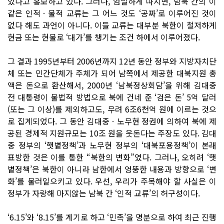
었다고 홍보하고 있다. 그러나, 엄밀하게 따지면, 남북 간의 이
같은 인적ㆍ물적 교류는 그 어느 것도 ‘공짜’로 이루어진 것이
없다 해도 과언이 아니다. 이들 교류는 대부분 북한이 철저하게
현금 또는 현물로 ‘대가’를 챙기는 조건 하에서 이루어졌다.
그 결과 1995년부터 2006년까지 12년 동안 정부와 지방자치단
체 또는 민간단체가 주체가 되어 남쪽에서 제공한 대북지원 총
액은 돈으로 환산해서, 2000년 ‘남북정상회담’을 위해 김대중
전 대통령이 불법적 방법으로 북에 건네 준 ‘검은 돈’ 5억 달러
(또는 그 이상)를 제외하고도, 무려 6조6천억 원에 이르는 것으
로 집계되었다. 그 동안 김대중ㆍ노무현 정권에 의하여 북에 제
공된 경제적 지원규모는 10조 원을 웃돈다는 주장도 있다. 김대
중 정부의 ‘햇볕정책’과 노무현 정부의 ‘대북포용정책’이 본래
표방한 것은 이를 통한 “북한의 변화”였다. 그러나, 오히려 ‘햇
볕정책’은 북한이 아니라 남한에서 엉뚱한 내용과 방향으로 ‘변
화’를 불러일으키고 있다. 우선, 우리가 주목해야 할 사실은 이
정부가 자랑해 마지않는 남북 간 ‘인적 교류’의 허구성이다.
‘6.15’와 ‘8.15’를 계기로 하고 ‘민족’을 명분으로 하여 최근 진행