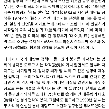
년대 말부터 1990년대 초에 걸쳐 소련을 비롯한 동구 공산권이
무너진 것은 미국의 데탕트 정책 때문이 아니다. 미국이 1969년
닉슨 대통령의 ‘괌도 선언’을 기점(起點)으로 시작한 데탕트 정
책은 1974년의 ‘헬싱키 선언’ 때까지는 진전을 보이는 듯 했지
만 ‘헬싱키 선언’을 계기로 브레즈네프의 소련이 이에 반발하기
시작함에 따라 사실상 좌초(坐礁)되기에 이르렀다. 이에 따라 1
981년 출범한 미국의 레이건 행정부가 ‘대소(對蘇) 신봉쇄전
략’으로 소련을 경제적ㆍ군사적으로 파산시킴으로써 소련과 동
구권(東歐圈)의 붕괴와 와해를 유도해 낸 것이 사실이다.
따라서 미국의 데탕트 정책이 동구권의 붕괴를 가져왔다는 임
씨의 생각은 모르고 하는 착각(錯覺)이거나 알면서도 일부러 저
지르는 ‘사기행위’다. 김대중 씨가 임 씨의 그 같은 설명에 제동
을 걸었다는 소리가 없으니까 김 씨의 생각도 임 씨와 같다고 본
다면 김 씨 역시 착각을 했거나 아니면 사실을 알면서도 거짓 주
장으로 듣는 이들을 현혹시키는 것임이 틀림없다. 실제로 소련
과 동구권의 와해를 초래한 공신(功臣)은 레이건 대통령의 대소
(對蘇) ‘신 봉쇄전략’이었다. 그럼에도 불구하고 1999년 임 씨는
두 차례의 연설을 통해 데탕트로 소련과 동구권을 무너뜨렸다는