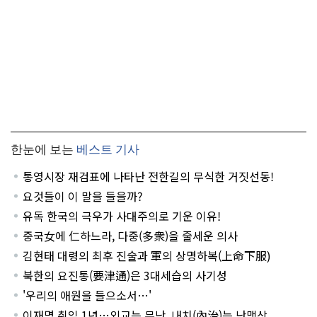
한눈에 보는
베스트 기사
통영시장 재검표에 나타난 전한길의 무식한 거짓선동!
요것들이 이 말을 들을까?
유독 한국의 극우가 사대주의로 기운 이유!
중국女에 仁하느라, 다중(多衆)을 줄세운 의사
김현태 대령의 최후 진술과 軍의 상명하복(上命下服)
북한의 요진통(要津通)은 3대세습의 사기성
'우리의 애원을 들으소서…'
이재명 취임 1년…외교는 무난, 내치(內治)는 난맥상