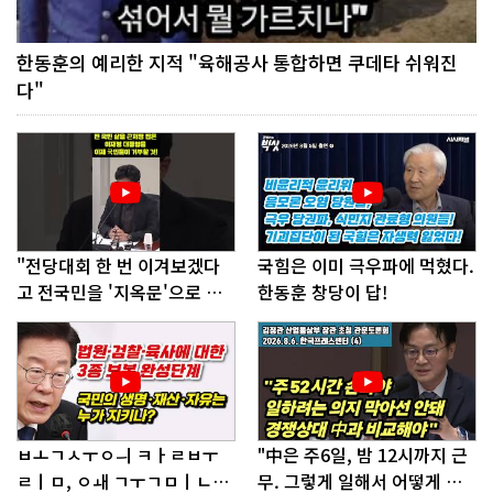
한동훈의 예리한 지적 "육해공사 통합하면 쿠데타 쉬워진
다"
"전당대회 한 번 이겨보겠다
국힘은 이미 극우파에 먹혔다.
고 전국민을 '지옥문'으로 밀
한동훈 창당이 답!
어!"
ㅂㅗㄱㅅㅜㅇㅢ ㅋㅏㄹㅂㅜ
"中은 주6일, 밤 12시까지 근
ㄹㅣㅁ, ㅇㅙ ㄱㅜㄱㅁㅣㄴㄷ
무. 그렇게 일해서 어떻게 경