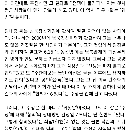
의 의견대로 추진하면 그 결과로 “전쟁이 불가피해 지는 것처
럼,” 사람들이 믿게 만들려 하고 있다. 이 역시 터무니없는 ‘궤
변’일 뿐이다.
김대중 씨는 남북정상회담에 관하여 말할 자격이 없는 사람이
다. 왜냐 하면 2000년의 남북정상회담과 관련하여 그는 너무나
도 많은 거짓말을 한 사람이기 때문이다. 그가 평양에서 김정일
과 합의하여 발표한 6.15 ‘공동성명’에는 남북관계의 핵심문제
인 평화와 안보 문제는 언급조차 되지 않았다. 그러나 그는 평양
에서 서울로 돌아오자마자 그가 김정일과 “전쟁을 하지 않기로
합의”했고 또 “주한미군을 통일 이전은 물론 이후에도 유지하
기로 합의”했다고 ‘공언(公言)’했다. 그는 그 뒤 외국 원수와의
만남이나 연설의 기회가 있을 때마다 이 두 가지에 관하여 김정
일과의 사이에 “합의가 있었다”는 주장을 입에 달고 다녔다.
그러나, 이 주장은 한 마디로 ‘거짓말’이었다. 그의 이 같은 ‘주
장’에 대해 ‘합의’의 상대방인 김정일로부터는 단 한번도 “맞다.
그렇게 합의했다”는 화답(和答)이 없는 것은 물론 북한의 그 뒤
행보(行步)는 김대중 씨의 그 같은 ‘합의’ 주장이 사실의 뒷받침