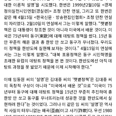
대한 이론적 설명’을 시도했다. 한번은 1999년2월10일 <경제
정의실천시민연합(경실련)> 초청 만찬 연설, 그리고 또 한번은
같은 해 4월15일 <한국신문ㆍ방송편집인협회> 초청 만찬 연설
의 자리였다. 2월10일의 연설에서 그는 이렇게 말했다. “햇볕정
책은 김 대통령이 창조한 것이 아니라 미국에서 배운 것이다. 미
국은 75년부터 동구(東歐)에 대해 데탕트 정책을 썼다. 15년 동
안 꾸준히 해온 결과 총 한방 안 쏘고 동구가 무너졌다. 우리도
이 정책을 한반도에 실현해 보자는 것이다.” 4월15일의 연설에
서는 그는 이렇게 말했다. “대북 포용정책은 동구 시민혁명을
초래한 유럽의 데탕트 정책을 본 뜬 것이다. 한반도에선 아직 데
탕트 과정을 못 밟았기 때문에 이제 시작해야 한다.”
이때 임동원 씨의 ‘설명’은 김대중 씨의 ‘햇볕정책’은 김대중 씨
의 독창적 구상이 아니라 “미국에서 배운 것”으로 “미국이 75
년부터 동구에 대해 데탕트 정책을 15년간 꾸준히 추진하여 총
한방 안 쏘고 동구를 무너뜨리는데 성공한 것을 한반도에서 실
현하려 한다”는 것이었다. 그러나 이 같은 임 씨의 ‘설명’은 역사
적 사실의 터무니없는 왜곡(歪曲)이고 사기(詐欺)다. 우선 1980