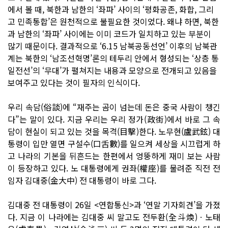
에서 볼 때, 북한과 남한의 ‘좌파’ 사이의 ‘평화공존, 화합, 그리
고 민족통합’은 원천적으로 불필요한 것이었다. 왜냐 하면, 북한
과 남한의 ‘좌파’ 사이에는 이미 코드가 일치하고 있는 부분이
많기 때문이다. 결과적으로 ‘6.15 남북공동선언’ 이후의 남북관
계는 북한의 ‘남조선혁명’론의 테두리 안에서 형성되는 ‘상층 통
일전선’의 ‘무대’가 펼쳐지는 내용과 모양으로 전개되고 있음을
보여주고 있다는 것이 필자의 인식이다.
우리 속담(俗談)에 “재주는 곰이 넘는데 돈은 중국 사람이 챙긴
다”는 말이 있다. 지금 우리는 우리 정가(政街)에서 바로 그 속
담이 현실이 되고 있는 것을 목격(目擊)한다. 노무현(盧武鉉) 대
통령이 입만 열면 구설수(口舌數)를 일으켜 세상을 시끄럽게 하
고 나라의 기본을 뒤흔드는 한편에서 엉뚱하게 재미 보는 사람
이 등장하고 있다. 노 대통령에게 권좌(權座)를 물려준 직전 전
임자 김대중(金大中) 전 대통령이 바로 그다.
김대중 전 대통령이 26일 <연합통신>과 ‘연말 기자회견’을 가졌
다. 지금 이 나라에는 김대중 씨 말고도 전두환(全斗煥)ㆍ노태