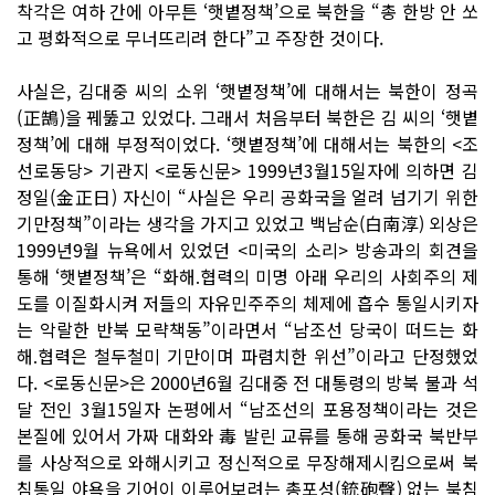
착각은 여하 간에 아무튼 ‘햇볕정책’으로 북한을 “총 한방 안 쏘
고 평화적으로 무너뜨리려 한다”고 주장한 것이다.
사실은, 김대중 씨의 소위 ‘햇볕정책’에 대해서는 북한이 정곡
(正鵠)을 꿰뚫고 있었다. 그래서 처음부터 북한은 김 씨의 ‘햇볕
정책’에 대해 부정적이었다. ‘햇볕정책’에 대해서는 북한의 <조
선로동당> 기관지 <로동신문> 1999년3월15일자에 의하면 김
정일(金正日) 자신이 “사실은 우리 공화국을 얼려 넘기기 위한
기만정책”이라는 생각을 가지고 있었고 백남순(白南淳) 외상은
1999년9월 뉴욕에서 있었던 <미국의 소리> 방송과의 회견을
통해 ‘햇볕정책’은 “화해․협력의 미명 아래 우리의 사회주의 제
도를 이질화시켜 저들의 자유민주주의 체제에 흡수 통일시키자
는 악랄한 반북 모략책동”이라면서 “남조선 당국이 떠드는 화
해․협력은 철두철미 기만이며 파렴치한 위선”이라고 단정했었
다. <로동신문>은 2000년6월 김대중 전 대통령의 방북 불과 석
달 전인 3월15일자 논평에서 “남조선의 포용정책이라는 것은
본질에 있어서 가짜 대화와 毒 발린 교류를 통해 공화국 북반부
를 사상적으로 와해시키고 정신적으로 무장해제시킴으로써 북
침통일 야욕을 기어이 이루어보려는 총포성(銃砲聲) 없는 북침