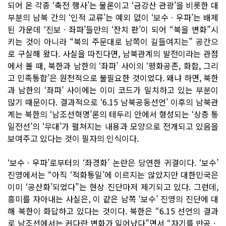
되어 온 각종 ‘축전 행사’는 물론이고 ‘금강산 관광’을 비롯한 대
부분의 남북 간의 ‘인적 교류’는 예외 없이 ‘보수ㆍ우파’는 배제
된 가운데 ‘진보ㆍ좌파’들만의 ‘잔치 판’이 되어 “북을 변화”시
키는 것이 아니라 “북의 주문대로 남쪽이 길들여지는” 공간으
로 구실해 왔다. 사실을 따진다면, 남북관계의 발전이라는 관점
에서 볼 때, 북한과 남한의 ‘좌파’ 사이의 ‘평화공존, 화합, 그리
고 민족통합’은 원천적으로 불필요한 것이었다. 왜냐 하면, 북한
과 남한의 ‘좌파’ 사이에는 이미 코드가 일치하고 있는 부분이
많기 때문이다. 결과적으로 ‘6.15 남북공동선언’ 이후의 남북관
계는 북한의 ‘남조선혁명’론의 테두리 안에서 형성되는 ‘상층 통
일전선’의 ‘무대’가 펼쳐지는 내용과 모양으로 전개되고 있음을
보여주고 있다는 것이 필자의 인식이다.
‘보수ㆍ우파’로부터의 ‘좌경화’ 논란은 당연한 귀결이다. ‘보수’
진영에서는 “아직 ‘적화통일’에 이르지는 않았지만 대한민국은
이미 ‘공산화’되었다”는 현상 진단마저 제기되고 있다. 그런데,
흥미를 자아내는 사실은, 이 같은 남쪽 ‘보수’ 진영의 진단에 대
해 북한이 화답하고 있다는 것이다. 북한은 “6.15 선언의 결과
로 남조선에서는 커다란 변화가 일어났다”면서 “자기를 반공ㆍ