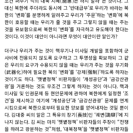
조건 퍼주기 식의 대북 시혜(施惠)는 하지 말라”는 것이다. 그
대신 북한에 주더라도 동시에 그 ‘반대급부’로 우리가 바라는 북
한의 ‘변화’를 분명하게 알려주고 우리가 ‘주문’하는 ‘변화’에 북
한이 호응할 때는 우리가 줄 것을 주고 그렇지 않을 때는 주는
것을 유보함으로써 북한의 ‘변화’를 자극하고 유도해야 한다는
것이다. 이것이 대안이 아니라면 무엇이 대안이란 말인가?
더구나 우리가 주는 것이 핵무기나 미사일 개발을 포함하여 군
사비에 전용되지 않도록 요구하고 그 투명성을 확보하되 그 같
은 우리의 요구가 수용되지 않을 때는 우리가 주는 것을 무기화
(武器化)하여 필요한 북의 ‘변화’를 ‘강제(强制)’하도록 하자는
것이기도 하다. ‘햇볕정책’ 비판자들이 ‘개성공단’과 ‘금강산관
광’을 거론하는 것도 무조건 그렇게 하자는 것이 아니다. 핵과
미사일 및 인권문제 등 현안문제에 관하여 북한에게 일정한 ‘조
건’을 제시하고 여기에 ‘개성공단’과 ‘금강산관광’ 문제를 연계
시킴으로써 북한으로부터 필요한 양보를 얻어내자는 것일 뿐이
다. 김대중 씨의 말은 그 특유의 장기(長技)인 ‘궤변(詭辯)’에 지
나지 않는다. 김 씨는 마치 ‘햇볕정책’ 비판자들의 주장이 “전쟁
을 하려고 광분하는 것”처럼, ‘대북정책’을 ‘햇볕정책’ 비판자들