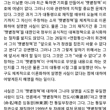
그는 이날뿐 아니라 최근 툭하면 기회를 만들어서 ‘햇볕정책’ 비
호에 여념이 없다. 그러나 이와 관련하여 지적할 중요한 문제가
있다. 그것은 과거 그가 대통령으로 재직할 때부터 오늘에 이르
기까지 그 자신이 주창하는 소위 ‘햇볕정책’을 체계적으로 이론
화하여 설명한 사실이 없다. 물론 그는 그의 재직기간 중 그의
‘햇볕정책’을 대한민국 정부의 공식적인 대북정책으로 공식화하
는 절차를 밟지도 않았다. 그는 26일의 <연합통신>과의 회견에
서 그의 ‘햇볕정책’은 “앞으로 누가 정권을 잡든지 바꿀 수 없다
고 본다”고 강변했다. 그러나 그가 그렇게 말하기 위해서는 그
에 앞서서 해야 할 일이 있다. 그것은 그가 “바꿀 수 없다”고 주
장하는 그의 ‘햇볕정책’이 구체적으로 무엇을 내용으로 하는 것
인지를 그 자신은 물론 그의 대통령 시절 그를 보필했던 어느 누
구도 체계적으로 이론화하여 설명한 사실이 없다는 점에 대하여
어떻게든지 해명을 하는 일이다.
사실은 그의 ‘햇볕정책’에 대하여 그나마 설명을 시도한 유일한
사람이 있다. 언론에서 ‘햇볕정책의 전도사(傳道師)’라고 명명
(命名)해준 임동원(林東源) 전 통일부장관이 그다. 그는 통일부
장관으로 재직하던 1999년 두 차례에 걸쳐 문제의 ‘햇볕정책’에