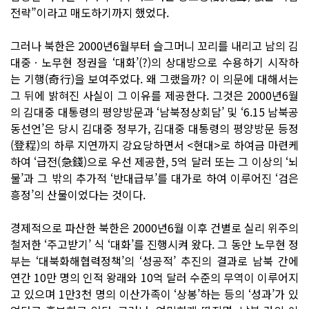
전략”이라고 매도하기까지 했었다.
그러나 북한은 2000년6월부터 슬그머니 꼬리를 내리고 남의 김
대중ㆍ노무현 정권을 ‘대화’(?)의 상대방으로 수용하기 시작하
는 기행(奇行)을 보여주었다. 왜 그랬을까? 이 의문에 대해서는
그 뒤에 밝혀진 사실이 그 이유를 제공한다. 그것은 2000년6월
의 김대중 대통령의 평양방문과 ‘남북정상회담’ 및 ‘6.15 남북공
동선언’은 당시 김대중 정부가, 김대중 대통령의 평양방문 등정
(登程)의 하루 지연까지 강요당하면서 <현대>로 하여금 마련케
하여 ‘급전(急錢)으로 우선 제공한, 5억 달러 또는 그 이상의 ‘뇌
물’과 그 밖의 추가적 ‘반대급부’를 대가로 하여 이루어진 ‘검은
흥정’의 산물이었다는 것이다.
경제적으로 파산한 북한은 2000년6월 이후 건별로 실리 위주의
철저한 ‘주고받기’ 식 ‘대화’를 진행시켜 왔다. 그 동안 노무현 정
부는 ‘대북화해협력정책’의 ‘성공적’ 추진의 결과로 남북 간에
연간 10만 명의 인적 왕래와 10억 달러 수준의 무역이 이루어지
고 있으며 1만3천 명의 이산가족이 ‘상봉’하는 등의 ‘성과’가 있