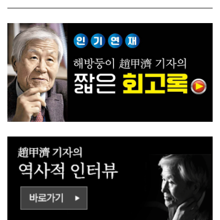
ㅡㄹㅇㅣ ㄷㅏㅇㅎㅐㅇㅑ ㅎ
쟁하냐 반문하더라"
ㅏㄴㅏ?