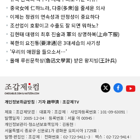
중국女에 仁하느라, 다중(多衆)을 줄세운 의사
이제는 정권의 연속성과 안정성이 중요하다
조선업이 호황이고 수출도 잘 되면 뭐하노?
김현태 대령의 최후 진술과 軍의 상명하복(上命下服)
북한의 요진통(要津通)은 3대세습의 사기성
'우리의 애원을 들으소서…'
올해 루쉰문학상(魯迅文學賞) 받은 왕지빙(王計兵)
개인정보취급방침
기자 趙甲濟
조갑제TV
제호 : 조갑제닷컴
대표자 : 조갑제
사업자등록번호 : 101-09-63091
발행일자 : 2005-12-04
등록번호 : 서울 아 00945
개인정보관리·청소년보호책임자 : 김동현
서울특별시 종로구 신문로1가 광화문 오피시아 1729호
발행·편집인 : 조갑제
전화번호 : 02-722-9411~3
팩스 : 02-722-9414