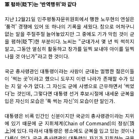
軍 폄하(貶下)는 ‘반역행위’와 같다
지난 12월21일 민주평통자문위원회에서 행한 노무현의 연설은
‘품격’ 경쟁에 있어 또 하나의 기록을 세웠다. 참으로 어처구니
없는 말을 주절주절 늘어놓았지만 그 중에도 기가 막힌 것이 군
을 폄하(貶下)한 부분이다. 노씨는 “군대가서 몇 년 씩 썩히지
말고, 그동안 열심히 활동하고 장가를 일찍 보내야 아이를 일찍
나을 것 아닌가”라고 한 것이다.
국군 총사령관인 대통령이라는 사람이 군대는 멀쩡한 젊은이들
이 ‘썩는 곳’이라고 했으니 도무지 이런 나라가 존재할 수가 있
는 지 알 수가 없다. 그 자신도 군에 사병으로 근무하면서 ‘썩었
다’는 것인데, 그렇다면 대통령 선거 후보시절에 내세운 군복을
입은 자신의 모습은 ‘푹 썩는 자신’의 모습이란 말인가.
대통령은 비록 민간인 신분이지만 국군의 총사령관이라는 지위
에 있기 때문에 군 지휘체계(Chain of Command)의 정상(頂
上)에 있다. 따라서 대통령은 평소에도 군복을 입고 있는 것이나
다름이 없다. 국군 총사령관인 대통령이 자기가 지휘하는 군을