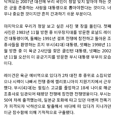
닥쳐오는 2007년 대선에 우리 국민이 정말 잊지 말아야 하는 것
은 군을 존중하는 사람을 대통령으로 뽑아야한다는 것이다. 너
무나 중요한 것이지만 흔히 간과하기 쉬운 부분이다.
마지막으로 우리가 정말 보고 싶은 사진 몇 장을 올린다. 첫째
사진은 1983년 11월 방한 중 비무장지대를 방문한 로널드 레이
건 대통령이며, 둘째는 1991년 걸프 전쟁에 참전하고 돌아온 조
종사들을 환영하는 조지 부시(41대) 대통령, 셋째는 1998년 11
월 방한 중 미 육군 2사단을 찾은 클린턴 대통령, 넷째는 2002
년 11월 오산의 미 공군기지를 방문한 부시 대통령 부부의 모습
이다.
레이건은 육군 예비역으로 있다가 2차 대전 후 중위로 소집되었
으나 시력이 나빠서 전쟁 중에 캘리포니아의 지원기지에서 근무
했다. 부시(41대)는 필립스 고교를 졸업하고 18세 나이로 해군
조종사로 임관되어 태평양 전쟁에 참전한 전쟁영웅이다. 부시는
50여 차례 출격했는데, 일본군 포화에 타고 있던 아벤저 전폭기
가 피격되자 낙하산으로 탈출해서 바다에 떠 있다가 지나가던
미군 잠수함에 의해 기적적으로 구출됐다.