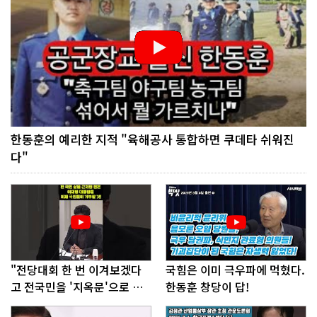
한동훈의 예리한 지적 "육해공사 통합하면 쿠데타 쉬워진
다"
"전당대회 한 번 이겨보겠다
국힘은 이미 극우파에 먹혔다.
고 전국민을 '지옥문'으로 밀
한동훈 창당이 답!
어!"