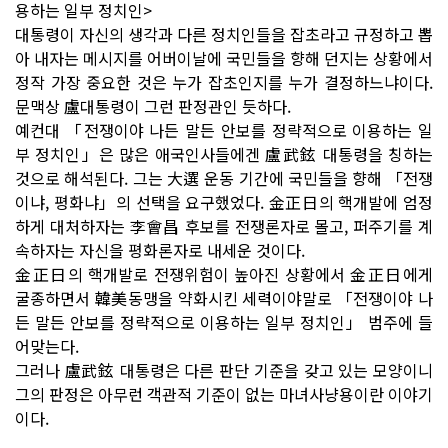
용하는 일부 정치인>
대통령이 자신의 생각과 다른 정치인들을 잡초라고 규정하고 뽑
아 내자는 메시지를 어버이날에 국민들을 향해 던지는 상황에서
정작 가장 중요한 것은 누가 잡초인지를 누가 결정하느냐이다.
문맥상 盧대통령이 그런 판정관인 듯하다.
예컨대 「전쟁이야 나든 말든 안보를 정략적으로 이용하는 일
부 정치인」은 많은 애국인사들에겐 盧武鉉 대통령을 칭하는
것으로 해석된다. 그는 大選 운동 기간에 국민들을 향해 「전쟁
이냐, 평화냐」의 선택을 요구했었다. 金正日의 핵개발에 엄정
하게 대처하자는 李會昌 후보를 전쟁론자로 몰고, 퍼주기를 계
속하자는 자신을 평화론자로 내세운 것이다.
金正日의 핵개발로 전쟁위험이 높아진 상황에서 金正日에게
굴종하면서 韓美동맹을 약화시킨 세력이야말로 「전쟁이야 나
든 말든 안보를 정략적으로 이용하는 일부 정치인」 범주에 들
어맞는다.
그러나 盧武鉉 대통령은 다른 판단 기준을 갖고 있는 모양이니
그의 판정은 아무런 객관적 기준이 없는 마녀사냥용이란 이야기
이다.