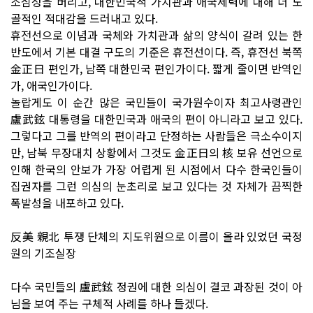
조심성을 버리고, 대한민국적 가치관과 애국세력에 대해 더 노
골적인 적대감을 드러내고 있다.
휴전선으로 이념과 국체와 가치관과 삶의 양식이 갈려 있는 한
반도에서 기본 대결 구도의 기준은 휴전선이다. 즉, 휴전선 북쪽
金正日 편인가, 남쪽 대한민국 편인가이다. 짧게 줄이면 반역인
가, 애국인가이다.
놀랍게도 이 순간 많은 국민들이 국가원수이자 최고사령관인
盧武鉉 대통령을 대한민국과 애국의 편이 아니라고 보고 있다.
그렇다고 그를 반역의 편이라고 단정하는 사람들은 극소수이지
만, 남북 무장대치 상황에서 그것도 金正日의 核 보유 선언으로
인해 한국의 안보가 가장 어렵게 된 시점에서 다수 한국인들이
집권자를 그런 의심의 눈초리로 보고 있다는 것 자체가 끔찍한
폭발성을 내포하고 있다.
反美 親北 투쟁 단체의 지도위원으로 이름이 올라 있었던 국정
원의 기조실장
다수 국민들의 盧武鉉 정권에 대한 의심이 결코 과장된 것이 아
님을 보여 주는 구체적 사례를 하나 들겠다.