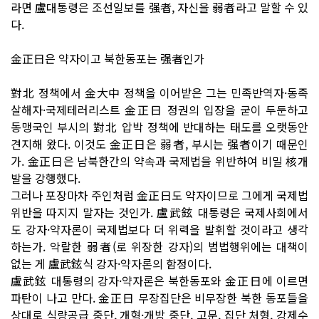
라면 盧대통령은 조선일보를 强者, 자신을 弱者라고 말할 수 있
다.
金正日은 약자이고 북한동포는 强者인가
對北 정책에서 金大中 정책을 이어받은 그는 민족반역자·동족
살해자·국제테러리스트 金正日 정권의 입장을 굳이 두둔하고
동맹국인 부시의 對北 압박 정책에 반대하는 태도를 오랫동안
견지해 왔다. 이것도 金正日은 弱者, 부시는 强者이기 때문인
가. 金正日은 남북한간의 약속과 국제법을 위반하여 비밀 核개
발을 강행했다.
그러나 포장마차 주인처럼 金正日도 약자이므로 그에게 국제법
위반을 따지지 말자는 것인가. 盧武鉉 대통령은 국제사회에서
도 강자·약자론이 국제법보다 더 위력을 발휘할 것이라고 생각
하는가. 악랄한 弱者(로 위장한 강자)의 범법행위에는 대책이
없는 게 盧武鉉식 강자·약자론의 함정이다.
盧武鉉 대통령의 강자·약자론은 북한동포와 金正日에 이르면
파탄이 나고 만다. 金正日 무장집단은 비무장한 북한 동포들을
상대로 식량공급 중단, 개혁·개방 중단, 고문, 집단 처형, 강제수