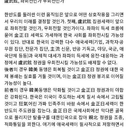
盧武鉉, 좌회전인가 우회전인가
한반도를 둘러싼 이런 움직임은 앞으로 어떤 상호작용을 그리면
서 우리의 미래를 결정할 것인가. 첫째, 盧武鉉 집권세력이 앞으
로 좌회전할 것인가, 우회전할 것인가이다. 좌파의 득세 흐름에
묻어 金正日 세력도 가세하여 한국 사회를 좌회전시킬 가능성
이 있다. 반대로 한국의 강력한 다수 애국세력(기업, 과학자·공
무원 집단, 전문가 집단, 主流 신문, 반공 기독교, 야당, 국군, 애
국단체 등등)과 국제적 대세가 좌파의 득세에 응전-대응하는 과
정에서 盧武鉉 정권을 우회전시킬 가능성도 배제할 수 없다.
後者의 경우 韓美 동맹은 회복될 것이고 金正日 정권에 대한 국
제 봉쇄는 실효를 거둘 것이며, 이는 金正日 정권 붕괴로 이어질
가능성이 높다.
前者의 경우 韓美동맹은 약화될 것이고 金正日 정권과의 야합
은 강화된다. 한국은 미국이 주도하는 세계 질서 속에서 고립될
것이고 狂氣어린 가짜 민족주의 바람 속에서 金正日세력이 한
반도의 주도권을 잡는다. 金正日은 국제사회에선 막다른 골목
으로 몰리지만 탈출구를 대한민국으로 잡아 親北 정권을 조종,
적화통일을 꾀한다. 여기에 애국세력이 필사적으로 저항하면서