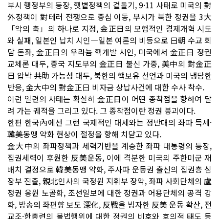
부시 행정부의 등장, 햇볕정책의 겉돌기, 9·11 사태로 미국의 對
外정책이 對테러 전쟁으로 중심 이동, 부시가 북한 정권을 3大
「악의 축」의 하나로 지정, 金正日의 모험적인 경제개혁 시도
와 실패, 일본인 납치 시인―일본 여론의 비등으로 日朝 수교 회
담 돈좌, 金正日의 우라늄 핵개발 시인, 미국에서 金正日 정권
교체론 대두, 중국 지도부의 金正日 불신 가중, 美中의 對金正
日 압박 共助 가능성 대두, 북한의 핵보유 선언과 미국의 냉담한
반응, 金大中의 對金正日 비자금 상납사건에 대한 수사 착수.
이런 일련의 사태는 확실히 金正日이 어떤 종착점을 향하여 달
려 가는 궤적을 그리고 있다. 그 종착점이란 정권 붕괴이다.
한편 한국內에선 그런 국제적인 대세와는 정반대의 좌파 득세·
韓美동맹 약화 현상이 절정을 향해 치닫고 있다.
金大中의 좌파정책과 세력기반을 계승한 좌파 대통령의 등장,
집권세력이 후원한 反美운동, 이에 격분한 미국의 주한미군 재
배치 결정으로 韓美동맹 약화, 주사파 운동권 출신의 집권층 심
장부 진출, 親北인사의 국정원 지휘부 장악, 좌파 사회단체의 盧
정권 응원 노골화, 조선일보에 대한 정권과 어용단체의 공격 강
화, 방송의 좌편향 보도 深化, 反戰을 빙자한 反美 운동 확산, 전
교조·한총련의 불법행위에 대한 정권의 비호와 호의적 태도 등