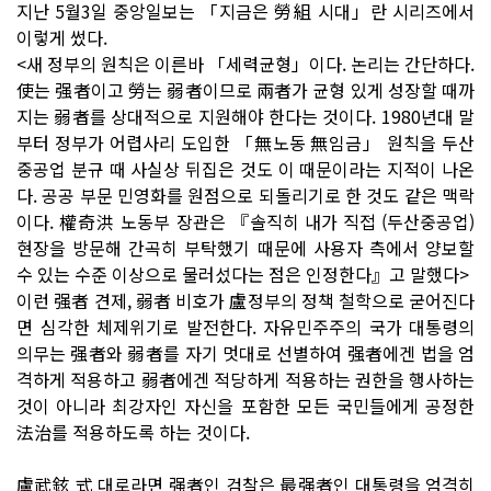
지난 5월3일 중앙일보는 「지금은 勞組 시대」란 시리즈에서
이렇게 썼다.
<새 정부의 원칙은 이른바 「세력균형」이다. 논리는 간단하다.
使는 强者이고 勞는 弱者이므로 兩者가 균형 있게 성장할 때까
지는 弱者를 상대적으로 지원해야 한다는 것이다. 1980년대 말
부터 정부가 어렵사리 도입한 「無노동 無임금」 원칙을 두산
중공업 분규 때 사실상 뒤집은 것도 이 때문이라는 지적이 나온
다. 공공 부문 민영화를 원점으로 되돌리기로 한 것도 같은 맥락
이다. 權奇洪 노동부 장관은 『솔직히 내가 직접 (두산중공업)
현장을 방문해 간곡히 부탁했기 때문에 사용자 측에서 양보할
수 있는 수준 이상으로 물러섰다는 점은 인정한다』고 말했다>
이런 强者 견제, 弱者 비호가 盧정부의 정책 철학으로 굳어진다
면 심각한 체제위기로 발전한다. 자유민주주의 국가 대통령의
의무는 强者와 弱者를 자기 멋대로 선별하여 强者에겐 법을 엄
격하게 적용하고 弱者에겐 적당하게 적용하는 권한을 행사하는
것이 아니라 최강자인 자신을 포함한 모든 국민들에게 공정한
法治를 적용하도록 하는 것이다.
盧武鉉 式 대로라면 强者인 검찰은 最强者인 대통령을 엄격히