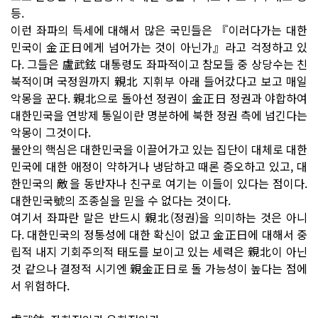
등.
이런 좌파의 득세에 대해서 많은 국민들은 『이러다가는 대한
민국이 金正日에게 넘어가는 것이 아닌가』라고 걱정하고 있
다. 그들은 盧武鉉 대통령도 좌파적이고 참모들 중 상당수는 친
북적이며 국정원까지 親北 지휘부 아래 들어갔다고 보고 매일
악몽을 꾼다. 親北으로 돌아선 정권이 金正日 정권과 야합하여
대한민국을 연방제 통일이란 명분하에 북한 정권 측에 넘긴다는
악몽이 그것이다.
불안의 핵심은 대한민국을 이끌어가고 있는 집단이 대체로 대한
민국에 대한 애정이 약하거나 냉담하고 때론 증오하고 있고, 대
한민국의 敵을 동반자나 친구로 여기는 이들이 있다는 점이다.
대한민국號의 조종실을 믿을 수 없다는 것이다.
여기서 좌파란 말은 반드시 親北(정권)을 의미하는 것은 아니
다. 대한민국의 정통성에 대한 확신이 없고 金正日에 대해서 중
립적 내지 기회주의적 태도를 보이고 있는 세력은 親北이 아닌
것 같으나 결정적 시기엔 親金正日로 돌 가능성이 높다는 점에
서 위험하다.