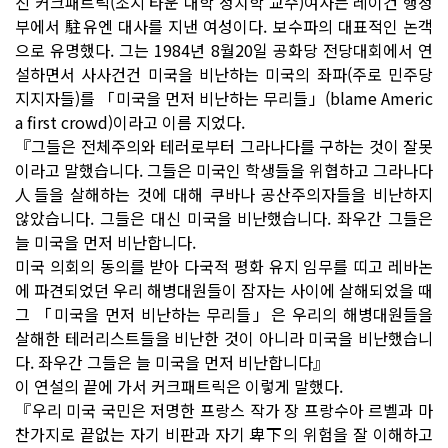
진 커크패트릭(조지 타운 대학 정치학 교수)여사는 레이건 행정
부에서 駐유엔 대사를 지낸 여성이다. 보수파의 대표적인 논객
으로 유명했다. 그는 1984년 8월20일 공화당 전당대회에서 연
설하면서 사사건건 미국을 비난하는 미국의 좌파(주로 민주당
지지자들)를 「미국을 먼저 비난하는 무리들」(blame Americ
a first crowd)이라고 이름 지었다.
『그들은 전체주의와 테러로부터 그라나다를 구하는 것이 잘못
이라고 말했습니다. 그들은 미국인 학생들을 위협하고 그라나다
人들을 살해하는 것에 대해 쿠바나 공산주의자들을 비난하지
않았습니다. 그들은 대신 미국을 비난했습니다. 좌우간 그들은
늘 미국을 먼저 비난합니다.
미국 의회의 동의를 받아 다국적 평화 유지 임무를 띠고 레바논
에 파견되었던 우리 해병대원들이 잠자는 사이에 살해되었을 때
그 「미국을 먼저 비난하는 무리들」은 우리의 해병대원들을
살해한 테러리스트들을 비난한 것이 아니라 미국을 비난했습니
다. 좌우간 그들은 늘 미국을 먼저 비난합니다』
이 연설의 끝에 가서 커크패트릭은 이렇게 말했다.
『우리 미국 국민은 저명한 프랑스 작가 장 프랑수아 르벨과 마
찬가지로 끝없는 자기 비판과 자기 卑下의 위험을 잘 이해하고