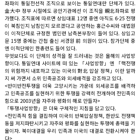
좌파의 통일전선적 조직으로 보이는 통일연대란 단체가 있다.
金大中 정부 시절에도 공안기관에선 이 조직을 親北좌파로 평
가했다. 조직표에 따르면 상임대표 12명 중엔 아직도 6·25 전쟁
이 북침인지 남침인지 모르겠다고 공언하는 홍근수씨와 대법원
이 이적단체로 규정한 범민련 남측본부장이 들어 있다. 상임고
문 15명 중에는 간첩 출신 서경원 前 의원이 있다. 참가단체 중
엔 이적단체인 한총련도 들어 있다.
무엇보다도 이 단체의 성격을 잘 드러내는 것은 올해의 사업방
향이다. 통일연대 사이트에 떠 있는 「사업방향」엔 「핵전쟁
의 위험까지 내포하고 있는 미국의 對北 압살 정책」이란 말까
지 써 가면서 소위 민족공조와 외세배격을 강조하고 있다.
<반미반전투쟁을 더욱 고양시키는 가운데 외세공조를 배격하
고 민족공조를 실현하기 위한 투쟁을 강력히 전개하여 전민족의
힘으로 2003년을 자주와 평화의 해로 만들자>
「투쟁사업방향」은 더욱 구체적인 지침을 담고 있다.
<전민족적 힘을 결집하여 미국의 반북압살정책, 한반도 전쟁책
동을 저지파탄시키고 자주와 평화를 실현하는 투쟁에 총력을 기
울이자. 북미대결을 우리 민족과 미국의 대결로 전환시켜야 한
다>