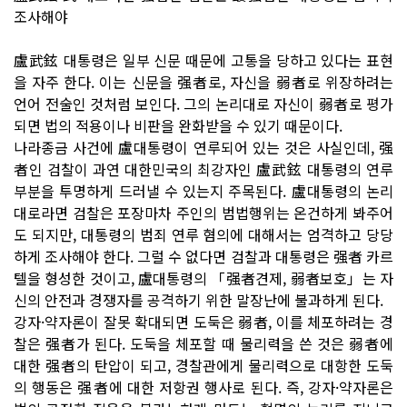
조사해야
盧武鉉 대통령은 일부 신문 때문에 고통을 당하고 있다는 표현
을 자주 한다. 이는 신문을 强者로, 자신을 弱者로 위장하려는
언어 전술인 것처럼 보인다. 그의 논리대로 자신이 弱者로 평가
되면 법의 적용이나 비판을 완화받을 수 있기 때문이다.
나라종금 사건에 盧대통령이 연루되어 있는 것은 사실인데, 强
者인 검찰이 과연 대한민국의 최강자인 盧武鉉 대통령의 연루
부분을 투명하게 드러낼 수 있는지 주목된다. 盧대통령의 논리
대로라면 검찰은 포장마차 주인의 범법행위는 온건하게 봐주어
도 되지만, 대통령의 범죄 연루 혐의에 대해서는 엄격하고 당당
하게 조사해야 한다. 그럴 수 없다면 검찰과 대통령은 强者 카르
텔을 형성한 것이고, 盧대통령의 「强者견제, 弱者보호」는 자
신의 안전과 경쟁자를 공격하기 위한 말장난에 불과하게 된다.
강자·약자론이 잘못 확대되면 도둑은 弱者, 이를 체포하려는 경
찰은 强者가 된다. 도둑을 체포할 때 물리력을 쓴 것은 弱者에
대한 强者의 탄압이 되고, 경찰관에게 물리력으로 대항한 도둑
의 행동은 强者에 대한 저항권 행사로 된다. 즉, 강자·약자론은