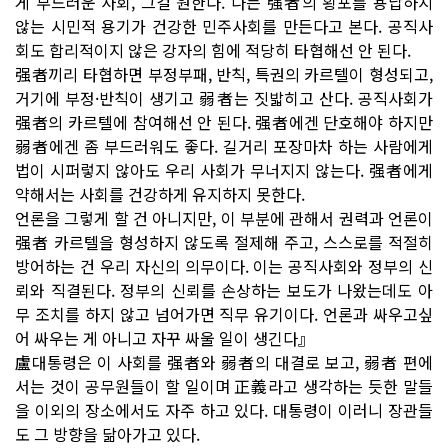
게 부드러운 사회, 그걸 원한다. 나는 强者의 횡포를 용납하지
않는 시민적 용기가 건강한 민주사회를 만든다고 본다. 공직사
회도 합리적이지 않은 강자의 힘에 적당히 타협해선 안 된다.
强者끼리 타협하면 부정부패, 반칙, 특권의 카르텔이 형성되고,
거기에 부정·반칙이 생기고 弱者는 짓밟히고 산다. 공직사회가
强者의 카르텔에 참여해선 안 된다. 强者에겐 단호해야 하지만
弱者에겐 좀 부드러워도 좋다. 길거리 포장마차 하는 사람에게
법이 시퍼렇지 않아도 우리 사회가 무너지지 않는다. 强者에게
약해서는 사회를 건강하게 유지하지 못한다.
언론을 그렇게 할 건 아니지만, 이 부분에 관해서 권력과 언론이
强者 카르텔을 형성하지 않도록 절제해 주고, 스스로를 적절히
방어하는 건 우리 자신의 의무이다. 이는 공직사회와 정부의 신
뢰와 직결된다. 정부의 신뢰를 손상하는 보도가 나왔는데도 아
무 조치를 하지 않고 넘어가면 직무 유기이다. 언론과 싸우고싶
어 싸우는 게 아니고 자꾸 싸울 일이 생긴다』
盧대통령은 이 사회를 强者와 弱者의 대결로 보고, 弱者 편에
서는 것이 공무원들이 할 일이며 正義라고 생각하는 듯한 말들
을 이외의 장소에서도 자주 하고 있다. 대통령이 이러니 장관들
도 그 방향을 닮아가고 있다.