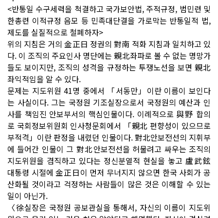
<반통일 수구세력을 척결하고 국가보안법, 주적규정, 범민련 및
한총련 이적규정 음모 등 민족대단결을 가로막는 반통일적 법,
제도를 실질적으로 철폐하자>
위의 지침은 거의 金正日 정권의 對南 적화 지침과 일치하고 있
다. 이 조직의 주요인사 명단에는 親北좌파로 볼 수 없는 명망가
들도 보이지만, 조직의 성격을 규정하는 투쟁노선을 보면 親北
좌익적임을 알 수 있다.
문제는 지도위원 41명 중에서 「서동만」이란 이름이 보인다
는 사실이다. 그는 국정원 기조실장으로서 국정원의 예산과 인
사를 책임진 안보부서의 핵심인물이다. 이례적으로 與野 합의
로 국회정보위원회 인사청문회에서 「親北 편향성이 있으므로
부적격」이란 판정을 내렸던 인물이다. 對北안보전선의 지휘부
에 들어간 인물이 그 對北안보전선을 허물려고 싸우는 조직의
지도위원을 겸직하고 있다는 정신분열적 현실을 놓고 盧武鉉
대통령 시절에 金正日이 먼저 무너지지 않으면 한국 사회가 공
산화될 것이라고 걱정하는 사람들이 많은 것은 이해할 수 있는
일이 아닌가.
〈徐실장은 국정원 공보관실을 통해서, 자신의 이름이 지도위