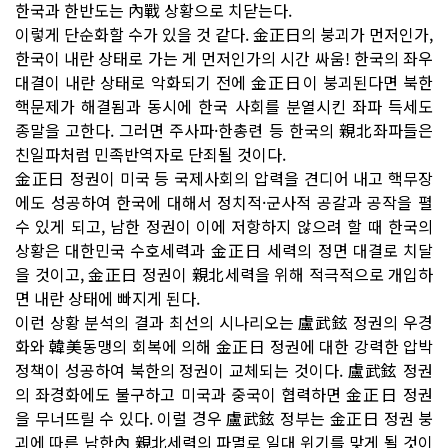
한국과 한반도는 內戰 상황으로 치닫는다.
이렇게 단순화할 수가 있을 것 같다. 金正日의 붕괴가 먼저인가,
한국이 내란 상태로 가는 게 먼저인가의 시간 싸움! 한국의 좌우
대결이 내란 상태로 악화되기 전에 金正日이 붕괴된다면 북한
핵문제가 해결됨과 동시에 한국 사회를 분열시킨 좌파 득세도
종말을 고한다. 그러면 주사파·한총련 등 한국의 親北좌파들은
친일파처럼 민족반역자로 단죄될 것이다.
金正日 정권이 미국 등 국제사회의 압력을 견디어 내고 핵무장
에도 성공하여 한국에 대해서 정치적·군사적 공갈과 공작을 펼
수 있게 되고, 남한 정권이 이에 저항하지 않으려 할 때 한국의
상황은 대한민국 수호세력과 金正日 세력의 정면 대결로 치달
을 것이고, 金正日 정권이 親北세력을 위해 적극적으로 개입하
면 내란 상태에 빠지게 된다.
이런 상황 분석의 결과 최선의 시나리오는 盧武鉉 정권의 우경
화와 韓美동맹의 회복에 의해 金正日 정권에 대한 강력한 압박
정책이 성공하여 북한의 정권이 교체되는 것이다. 盧武鉉 정권
의 좌경화에도 불구하고 미국과 중국이 협력하면 金正日 정권
을 무너뜨릴 수 있다. 이럴 경우 盧武鉉 정부는 金正日 정권 붕
괴에 따른 남한內 親北세력의 파멸로 일대 위기를 맞게 될 것이