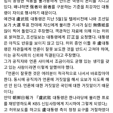
법의 공정한 적용을 불가능하게 만드는 혁명의 논리를 지니고
있다. 왜냐하면 强者와 弱者를 구분하는 기준을 최강자인 대통
령이 자의로 행사하기 때문이다.
예컨대 盧武鉉 대통령은 지난 5월1일 텔레비전에 나와 조선일
보가 大選 투표 전야에 자신에게 불리한 기사가 실린 無價紙를
많이 찍어 돌렸다고 주장했다. 객관적인 자료에 의해 이는 허위
로 밝혀졌고, 조선일보는 대통령에게 訂正을 요청했다. 대통령
은 아직도 반응을 보이지 않고 있다. 허위 증언 이틀 후 盧대통
령은 차관들에게 언론이 잘못 보도한 것을 반드시 고쳐야 하며,
이는 공직사회의 신뢰와 직결된다고 주장했다.
그가 공직자와 언론 사이에서 조금이라도 균형 있는 생각을 갖
고 있는 사람이라면 이렇게 말했어야 했다.
『언론이 잘못한 것은 여러분이 적극적으로 나서서 바로잡아야
한다. 동시에 공직자가 언론에 거짓말을 해서 오보가 되도록 해
선 안 된다. 언론에 대한 거짓말은 국민에 대한 거짓말이기 때문
이다』
만약 朝鮮日報가 『盧武鉉 대통령은 한나라당에 불리한 프로
를 재방영하도록 KBS 신임사장에게 지시하여 그렇게 되었다』
고 허위보도를 하고도 盧대통령 측의 정정 요구를 거절하였더