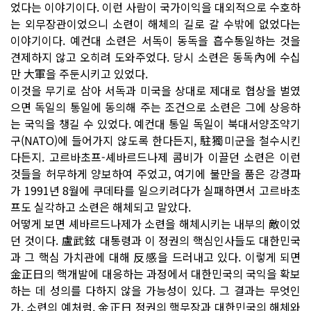
었다는 이야기이다. 이런 사람이 국가이익을 대외적으로 수호하
는 외무장관이었으니 소련이 해체의 길로 갈 수밖에 없었다는
이야기이다. 예컨대 소련은 서독이 동독을 흡수통일하는 것을
견제하지 않고 오히려 도와주었다. 당시 소련은 동독內에 수십
만 大軍을 주둔시키고 있었다.
이것을 무기로 삼아 서독과 미국을 상대로 제대로 협상을 벌였
으면 독일의 통일에 동의해 주는 조건으로 소련은 그에 상응하
는 국익을 챙길 수 있었다. 예컨대 통일 독일이 북대서양조약기
구(NATO)에 들어가지 않도록 한다든지, 駐獨미군을 철수시킨
다든지. 고르바초프-셰바르드나제 콤비가 이끌던 소련은 이런
것들을 허무하게 양보하여 주었고, 여기에 불만을 품은 강경파
가 1991년 8월에 쿠데타를 일으키려다가 실패하면서 고르바초
프도 실각하고 소련은 해체되고 말았다.
어떻게 보면 셰바르드나제가 소련을 해체시키는 내부의 敵이었
던 것이다. 盧武鉉 대통령과 이 정권의 핵심인사들도 대한민국
과 그 핵심 가치관에 대해 反感을 드러내고 있다. 이렇게 되면
金正日의 핵개발에 대응하는 과정에서 대한민국의 국익을 확보
하는 데 성의를 다하지 않을 가능성이 있다. 그 결과는 무엇인
가. 소련의 예처럼, 金正日 정권의 핵무장과 대한민국의 해체와