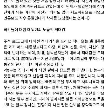
원으로 올라 있는 것을 처음 알았다고 해명했다. 자신이 경실련
통일협회 정책위원장으로 있었는데 이 단체가 통일연대에 참가
단체가 되는 바람에 자신의 허락도 없이 지도위원으로 되었고
언론보도 직후 통일연대에 삭제를 요청했다는 것이다〉
국민들에 대한 대통령의 노골적 적대감
주적 金正日에 대해선 적대의식을 드러낸 적이 없는 盧대통령
은 과거 어느 대통령보다도 야당, 비판적 신문, 국회, 자신의 정
책에 반대하는 세력, 對北 압박론자들에 대해서 적대감을 드러
내고 있다. 盧대통령은 지난 5월8일자 「어버이날에 부치는 대
통령의 편지」에서 이런 주장을 했다.
<농부는 김매기 때가 되면 밭에서 잡초를 뽑아 냅니다. 농부의
뜻을 따르지 않고 선량한 곡식에 피해를 주기 때문입니다. 나라
와 국민을 위해 일하라는 국민의 뜻을 무시하고 사리사욕과 잘
못된 집단 이기주의에 빠지는 일부 정치인. 개혁하라는 국민 대
다수의 뜻은 무시하고 개혁의 발목을 잡고 나라의 앞날을 막으
려 하는 일부 정치인. 나라야 찢어지든 말든 지역감정으로 득을
보려는 일부 정치인. 전쟁이야 나든 말든 안보를 정략적으로 이