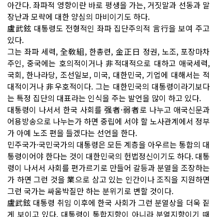
아간다. 좌파적 영향이란 바로 평생을 가는, 거짓말과 선동과 말
장난과 모략에 대한 양심의 마비이기도 하다.
盧武鉉 대통령도 전형적인 좌파 집단주의적 言行을 보여 주고
있다.
그는 좌파 세력, 全敎組, 한총련, 金正日 정권, 노조, 포장마차
주인, 중국에는 호의적이거나 非적대적으로 대하고 애국세력,
국회, 한나라당, 조선일보, 미국, 대한민국, 기업에 대해서는 적
대적이거나 非우호적이다. 그는 대한민국의 대통령이라기보다
는 특정 집단의 대표라는 인식을 주는 발언을 많이 하고 있다.
대통령이 나서서 한국 사회를 强者·弱者로 나누고 애국신문과
어용방송으로 나누는가 하면 중립에 서야 할 노사관계에서 정부
가 아예 노조 편을 들겠다는 선언을 한다.
민주국가·국민국가의 대통령은 모든 계층을 아우르는 통합의 대
통령이어야 한다는 것이 대한민국의 헌법정신이기도 하다. 대통
령이 나서서 사회를 편가르기로 만들어 갈등과 분열을 조장하는
가 하면 그런 것을 業으로 삼고 있는 인간이나 조직을 지원하면
그런 국가는 싸움박질만 하는 분위기로 변할 것이다.
盧武鉉 대통령 취임 이후에 한국 사회가 그런 분열상을 더욱 짙
게 보이고 있다. 대통령이 통합지향이 아니라 분열지향이기 때