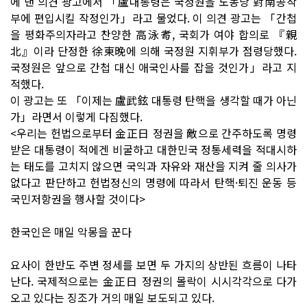
에 낸 의견 광고에서 「盧대통령은 국정원을 노동당 對南공작
부에 편입시킬 작정인가」라고 물었다. 이 의견 광고는 「간첩
을 평화주의자라고 찬양한 高泳耉, 국회가 여야 합의로 『親
北』이라 단정한 徐東晩에 의해 국정원 지휘부가 점령당했다.
국정원은 앞으로 간첩 대신 애국인사를 잡을 것인가」라고 지
적했다.
이 광고는 또 「이제는 盧武鉉 대통령 탄핵을 생각할 때가 아닌
가」라면서 이렇게 다짐했다.
<우리는 헌법으로부터 金正日 정권을 敵으로 간주하도록 명령
받은 대통령이 적에겐 비굴하고 대한민국 정통세력을 적대시하
는 태도를 고치지 않으면 국익과 자유와 재산을 지켜 줄 의사가
없다고 판단하고 헌법정신의 명령에 따라서 탄핵·퇴진 운동 등
국민저항권을 행사할 것이다>
한국인은 매일 악몽을 꾼다
요사이 한반도 주변 정세를 보면 두 가지의 상반된 흐름이 나타
난다. 국제적으로는 金正日 정권의 몰락이 시시각각으로 다가
오고 있다는 징조가 거의 매일 보도되고 있다.