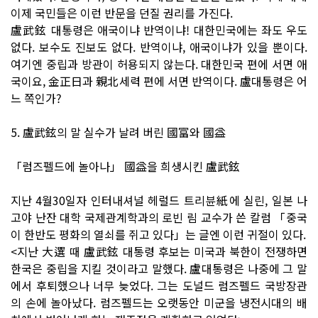
이제 국민들은 이런 반문을 던질 권리를 가진다.
盧武鉉 대통령은 애국이냐 반역이냐! 대한민국에는 좌도 우도
없다. 보수도 진보도 없다. 반역이냐, 애국이냐가 있을 뿐이다.
여기엔 중립과 방관이 허용되지 않는다. 대한민국 편에 서면 애
국이요, 金正日과 親北세력 편에 서면 반역이다. 盧대통령은 어
느 쪽인가?
5. 盧武鉉의 말 실수가 날려 버린 國富와 國益
「럼즈펠드에 놀아나」 國益을 희생시킨 盧武鉉
지난 4월30일자 인터내셔널 헤럴드 트리뷴紙에 실린, 일본 나
고야 난잔 대학 국제관계학과의 로빈 림 교수가 쓴 칼럼 「중국
이 한반도 평화의 열쇠를 쥐고 있다」는 글엔 이런 귀절이 있다.
<지난 大選 때 盧武鉉 대통령 후보는 미국과 북한이 전쟁하면
한국은 중립을 지킬 것이라고 말했다. 盧대통령은 나중에 그 말
에서 후퇴했으나 너무 늦었다. 그는 도널드 럼즈펠드 국방장관
의 손에 놀아났다. 럼즈펠드는 오랫동안 미군을 냉전시대의 배