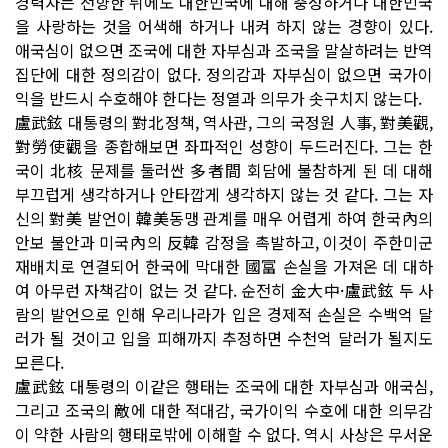
경력자는 전향한 뒤에도 대한민국에 대해 충성하거나 대한민국
을 사랑하는 것을 어색해 하거나 내켜 하지 않는 경향이 있다.
애국심이 없으면 조국에 대한 자부심과 조국을 말살하려는 반역
집단에 대한 정의감이 없다. 정의감과 자부심이 없으면 국가이
익을 반드시 수호해야 한다는 정열과 의무가 솟구치지 않는다.
盧武鉉 대통령의 對北정책, 역사관, 그의 국정원 人事, 對美觀,
對勞使觀을 종합해보면 좌파적인 성향이 두드러진다. 그는 한
국이 北核 문제를 둘러싼 多者間 회담에 불참하게 된 데 대해
부끄럽게 생각하거나 안타깝게 생각하지 않는 것 같다. 그는 자
신의 對美 발언이 韓美동맹 관계를 매우 어렵게 하여 한국內의
안보 불안과 미국內의 反韓 감정을 촉발하고, 이것이 주한미군
재배치로 연결되어 한국에 막대한 國富 손실을 가져온 데 대하
여 아무런 자책감이 없는 것 같다. 순전히 金大中·盧武鉉 두 사
람의 발언으로 인해 우리나라가 입은 경제적 손실은 수백억 달
러가 될 것이고 입을 피해까지 추정하면 수천억 달러가 될지도
모른다.
盧武鉉 대통령의 이같은 행태는 조국에 대한 자부심과 애국심,
그리고 조국의 敵에 대한 적대감, 국가이익 수호에 대한 의무감
이 약한 사람의 행태로밖에 이해할 수 없다. 역시 사상은 무서운