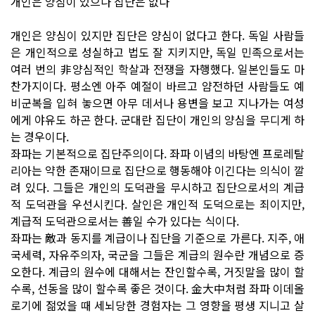
개인은 양심이 있으나 집단은 없다
개인은 양심이 있지만 집단은 양심이 없다고 한다. 독일 사람들
은 개인적으로 성실하고 법도 잘 지키지만, 독일 민족으로서는
여러 번의 非양심적인 학살과 전쟁을 자행했다. 일본인들도 마
찬가지이다. 평소엔 아주 예절이 바르고 얌전하던 사람들도 예
비군복을 입혀 놓으면 아무 데서나 용변을 보고 지나가는 여성
에게 야유도 하곤 한다. 군대란 집단이 개인의 양심을 무디게 하
는 경우이다.
좌파는 기본적으로 집단주의이다. 좌파 이념의 바탕엔 프로레탈
리아는 약한 존재이므로 집단으로 행동해야 이긴다는 의식이 깔
려 있다. 그들은 개인의 도덕관을 무시하고 집단으로서의 계급
적 도덕관을 우선시킨다. 살인은 개인적 도덕으로는 죄이지만,
계급적 도덕관으로서는 善일 수가 있다는 식이다.
좌파는 敵과 동지를 계급이나 집단을 기준으로 가른다. 지주, 애
국세력, 자유주의자, 국군을 그들은 계급의 원수란 개념으로 증
오한다. 계급의 원수에 대해서는 잔인할수록, 거짓말을 많이 할
수록, 선동을 많이 할수록 좋은 것이다. 金大中처럼 좌파 이데올
로기에 젊었을 때 세뇌당한 경험자는 그 영향을 평생 지니고 살