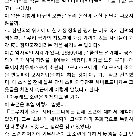
교적이라는 점을 목격하는 일이다>(마키아벨리 「로마史 논
고」 中에서)
이 말을 이렇게 바꾸면 오늘날 우리 현실에 대한 진단이 나오지
않을까.
<대한민국의 위기에 대한 가장 정확한 평가는 바로 국가 권력의
핵심부, 곧 우리 국가의 지도부에 가장 가까이 있는 사람들이 가
장 反대한민국적이라는 점을 목격하는 일이다>
이런 역사적인 사례가 있다. 1980년대 말 폴란드 선거에서 공산
당이 참패하여 정권을 내어놓게 생겼다. 위기를 느낀 루마니아
독재자 차우셰스쿠가 소련의 고르바초프에게 『바르샤바 조약
을 발동하여 군사개입을 해야 하는 것이 아닌가』라고 건의했
다. 이 소식을 전해 들은 당시 소련 외무장관 셰바르드나제는 코
웃음을 치면서 측근에게 이렇게 말했다고 한다.
『아무래도 소련은 해체되고 말 거야』
이 측근은 후일 이렇게 말했다.
『그루지야 출신 셰바르드나제는 원래 소련에 대해서 애착이
없었다. 그는 소련 이 해체되어 그루지야가 공화국으로 독립하
면 대통령이 되겠다는 생각을 갖고 있었다』
즉, 소련 해체기에 외무장관이 그 소련에 대해서 反感을 갖고 있