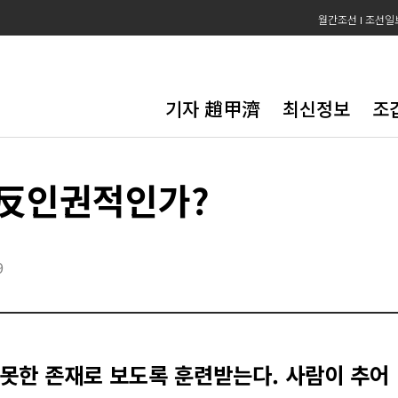
월간조선
조선일
기자 趙甲濟
최신정보
조
 反인권적인가?
9
못한 존재로 보도록 훈련받는다. 사람이 추어