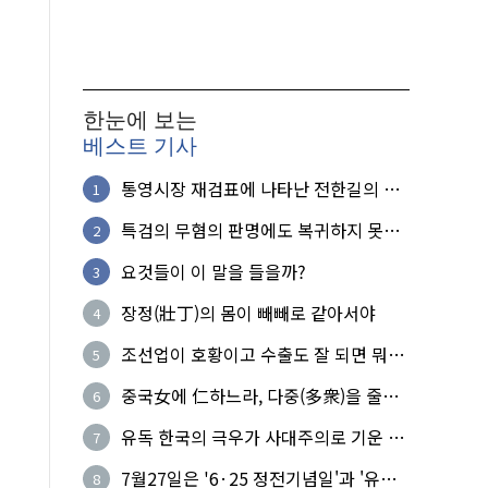
한눈에 보는
베스트 기사
통영시장 재검표에 나타난 전한길의 무
1
식한 거짓선동!
특검의 무혐의 판명에도 복귀하지 못한
2
참군인들
요것들이 이 말을 들을까?
3
장정(壯丁)의 몸이 빼빼로 같아서야
4
조선업이 호황이고 수출도 잘 되면 뭐하
5
노?
중국女에 仁하느라, 다중(多衆)을 줄세
6
운 의사
유독 한국의 극우가 사대주의로 기운 이
7
유!
7월27일은 '6·25 정전기념일'과 '유엔
8