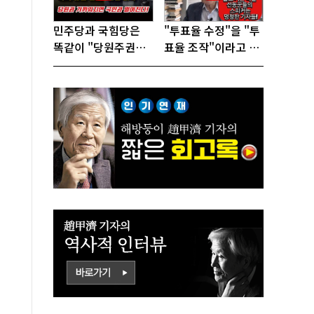
민주당과 국힘당은
"투표율 수정"을 "투
똑같이 "당원주권정
표율 조작"이라고 선
당"으로 전락했다!
동하는 참 나쁜 사람
들!