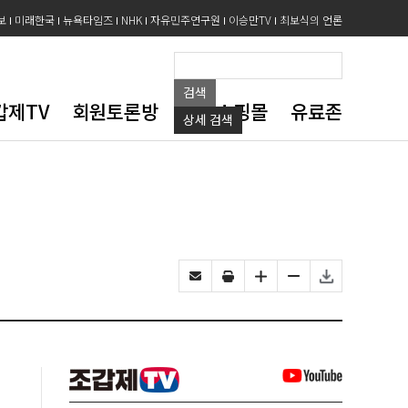
보
미래한국
뉴욕타임즈
NHK
자유민주연구원
이승만TV
최보식의 언론
검색
갑제TV
회원토론방
도서쇼핑몰
유료존
상세
검색