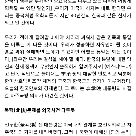
한국의 생존을 부차적인 중요성으로 다루고 있는 나라와 어떻게
협력할 수 있단 말인가] [우리가 미국이 하자는 대로 한다면 우
리는 중국처럼 적화되든지 지난 40년간의 한국과 같은 신세가
되고 말 것이다.
우리가 적에게 팔려갈 바에야 차라리 싸워서 같은 민족과 통일
을 이루는 게 나을 것이다. 우리가 성공하면 자유민이 될 것이
홀로 싸워 실패하면 노예가 되겠지만 어쨌든 통일은 되는 것이
다] [좌우간 우리는 결심을 해야 할 때다. 한국의 통일에 대한 당
신의 현재 정책이 무엇인지 솔직하게 알려주시오] {예스냐 노냐}
고 단독 직입으로 들이대는 李承晩의 대담한 안보외교 덕분에
한미상호방위조약 체제의 구축과 한국군의 증강이 이루어졌다.
오늘의 한국안보와 경제번영, 그 토대는 李承晩 대통령의 처절
한 자주국방 의지가 마련한 것이다.
북핵(北核)문제를 외국사건 다루듯
전두환(全斗煥) 전 대통령은 미국과의 관계를 호전시키려고 자
주국방의 기치를 내려버렸다. 그러나 북한에 대해선 [힘의 논리]