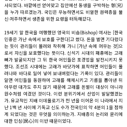
사되었다. 바깥에선 얻어맞고 집안에선 동생을 구박하는 형(兄)
을 누가 따르겠는가. 국민은 무능하면서도 비열한 권력층을 불
신·저주하면서 생존을 위한 요령을 터득해갔다.
19세기 말 한국을 여행했던 영국의 비숍(Bishop) 여사는 [한국
민중은 가난 속에서 보호를 구한다]고 썼다. 돈을 벌면 기다렸다
는 듯이 관리들이 몰려와 착취해 가니 [가난 속에 머무는 것]으
로서 자신을 보호했다는 뜻이다. 신석기 시대의 패총에는 고래
뼈가 발굴되지만 그 뒤 한국 어민들은 포경업을 발전시키지 못
했다. 조선조 시대에는 고래가 바닷가에 표착하면 어민들이 몰
려나와 바다로 밀어 넣어 보내버렸다는 기록이 있다. 관리들이
알면 어민들을 동원하여 고래를 해체시키고 기름을 뽑아낸 뒤
아무런 대가도 주지 않기 때문에 고래를 돈벌이 대상이 아니라
원수처럼 여겼던 것이다. 이런 분위기에서 산업이 발달했겠는
가. 유교적인 지배 이데올로기가 천 년을 이어온 이 나라에서 지
난 1백 년 사이에 기독교 신도 수가 전국민의 약 4분의 1을 점하
게 되었다는 것은 무엇을 의미하는가. 지배층의 논리와 윤리에
대한 민심(民心)의 이반 때문이었다.