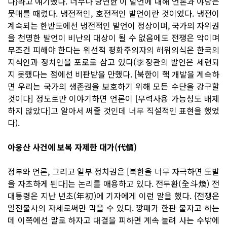
다}라고 얘기했다. 너무나 당연한 이 발언에 대해 언론과 야당은
뭇매를 때렸다. 냉전적인, 호전적인 발언이란 것이었다. 냉전이
계속되는 한반도에선 냉전적인 발언이 정상이며, 국가의 자위권
을 천명한 발언이 비난의 대상이 될 수 없음에도 전쟁은 악이며
무조건 피해야 한다는 위선적 평화주의자의 허위의식은 한국의
지식인과 정치인을 포로로 삼고 있다(李장관의 발언은 세련되
지 못했다는 점에선 비판받을 만했다. [북한이 핵 개발을 계속하
면 우리는 국가의 생존권을 보호하기 위해 모든 수단을 강구할
것이다] 정도로만 이야기하면 언론이 [무력사용 가능성도 배제
하지 않았다]고 알아서 써줄 것인데 너무 직설적인 표현을 했었
다).
아웅산 사건에 보복 자제한 대가(代價)
정부와 언론, 그리고 일부 정치권은 [북한을 너무 자극하면 도발
을 자초하게 된다]는 논리를 애용하고 있다. 전두환(全斗煥) 전
대통령은 지난 년초(年初)에 기자에게 이런 말을 했다. {전쟁은
일전불사의 자세로써만 막을 수 있다. 깡패가 한판 붙자고 하는
데 이쪽에선 말로 하자고 대결을 피하면 계속 눌려 사는 수밖에