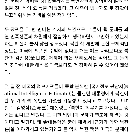
달 버티기 어려울 것} {9월까지는 특별사찰에 동의하지 않을 수
없을 것} 식의 公言을 거듭했다. 그 예측이 빗나가도 두 장관이
부끄러워하는 기색을 읽은 적이 없다.
두 장관을 몇 번 만나본 기자의 느낌으로 그 들이 핵 문제를 과
연 민족생존의 차원에서 절실하게 생각하면서 고민하고 있는지
하는 확신이 들지 않을 정도였다. 북한 핵 개발에 관한 구체적인
정보는 미국에 의존할 수밖에 없다고 해도 어느 나라보다도 북
한과 김일성(金日成) 체제에 밝은 우리로서는 적어도 그 들의
핵 전략에 대한 해석은 미국보다도 더 정확히 할 수 있어야 했었
다.
몇 달 전 미국의 정보기관들이 종합 분석한 [국가정보 판단서(N
ational Intelligence Estimate)]는 클린턴 대통령에게 북한이
한 두 개의 핵 폭탄을 가졌을 가능성이 있다고 보고했다. 그 며
칠 뒤 김영삼(金泳三) 대통령은 {북한이 핵무기를 가졌다는 증
거는 없다}고 말했다. 그 며칠 뒤엔 {핵 문제가 연초에 해결될 것
이다}고 말했다. 왜 金대통령은 굳이 애써서 [근거가 약한 낙관
론]을 이야기하고 있는가? 그 돈 역시 북한 핵은 미국의 문제이