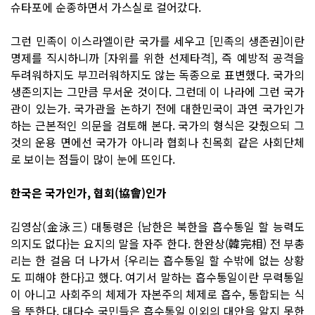
슈타포에 순종하면서 가스실로 걸어갔다.
그런 민족이 이스라엘이란 국가를 세우고 [민족의 생존권]이란
명제를 직시하니까 [자위를 위한 선제타격], 즉 예방적 공격을
두려워하지도 부끄러워하지도 않는 독종으로 표변했다. 국가의
생존의지는 그만큼 무서운 것이다. 그런데 이 나라에 그런 국가
관이 있는가. 국가관을 논하기 전에 대한민국이 과연 국가인가
하는 근본적인 의문을 검토해 본다. 국가의 형식은 갖췄으되 그
것의 운용 면에선 국가가 아니라 협회나 친목회 같은 사회단체
로 보이는 점들이 많이 눈에 뜨인다.
한국은 국가인가, 협회(協會)인가
김영삼(金泳三) 대통령은 {남한은 북한을 흡수통일 할 능력도
의지도 없다}는 요지의 말을 자주 한다. 한완상(韓完相) 전 부총
리는 한 걸음 더 나가서 {우리는 흡수통일 할 수밖에 없는 상황
도 피해야 한다}고 했다. 여기서 말하는 흡수통일이란 무력통일
이 아니고 사회주의 체제가 자본주의 체제로 흡수, 통합되는 식
을 뜻한다. 대다수 국민들은 흡수통일 이외의 대안을 알지 못한