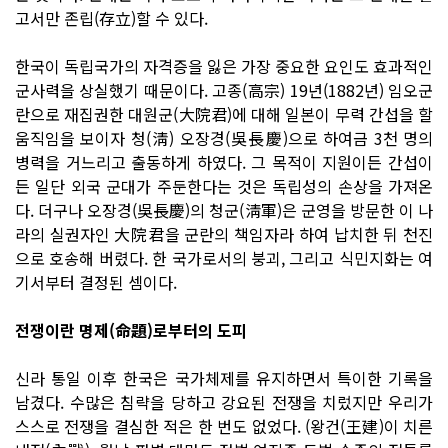
고서만 존립(存立)할 수 있다.
한국이 독립국가의 자격증을 잃은 가장 중요한 요인도 효과적인
군사력을 상실했기 때문이다. 고종(高宗) 19년(1882년) 임오군
란으로 재집권한 대원군(大院君)에 대해 일본이 무력 간섭을 할
움직임을 보이자 청(淸) 오장경(吳長慶)으로 하여금 3천 명의
병력을 거느리고 출동하게 하였다. 그 목적이 지원이든 간섭이
든 일단 외국 군대가 주둔한다는 것은 독립성의 손상을 가져온
다. 더구나 오장경(吳長慶)의 청군(淸軍)은 군영을 방문한 이 나
라의 실권자인 大院君을 군란의 책임자라 하여 납치한 뒤 천진
으로 호송해 버렸다. 한 국가로서의 붕괴, 그리고 식민지화는 여
기서부터 결정된 셈이다.
전쟁이란 명제(命題)로부터의 도피
신라 통일 이후 한국은 국가체제를 유지하면서 특이한 기록을
남겼다. 수많은 침략을 당하고 강요된 전쟁을 치렀지만 우리가
스스로 전쟁을 결심한 적은 한 번도 없었다. (왕건(王建)이 치른