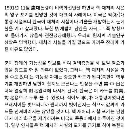
1991년 11월 盧대통령이 비핵화선언을 하면서 핵 재처리 시설
의 영구 포기를 천명한 것이 대표적 사례이다. 미국은 박(朴)대
통령 시절부터 한국이 재처리 시설이나 기술을 개발하는지 눈에
불을 켜고 살펴왔다. 북한 核개발이 남한을 자극, 그 쪽 방향으
로 몰아가지 않을까 전전긍긍해했다. 우리의 원자력 기술연구
상황은 명백했다. 재처리 시설을 가질 필요도 가까운 장래에 가
질 이유도 없었다.
굳이 장래의 가능성을 담보로 하여 결백증명을 해 보일 필요가
없을 정도로 한 점 의혹이 없었다. 그러나 [핵 재처리 시설을 가
질 수도 있다]는 가능성 자체는 중요한 카드가 된다(북한이 핵무
기를 개발하면 남한이 할지도 모른다는 인상을 주면 美·中·日은
더욱 열심히 對北압력에 나서게 된다). 한국은 이 카드를 對美,
對北용으로 두루 쓸 수 있었다. 적어도 李, 朴대통령이었다면
브래지어를 벗으라니까 팬티까지 벗어던지는 식으로 값싸게 카
드를 던져버리지는 않았을 것이다. 핵 재처리 시설 포기는 남한
에서 미리 화근을 제거하려는 미국의 종용하에서 이루어진 것이
다. 일부 인사들은 핵 재처리 시설의 포기를 근거로 하여 북한의