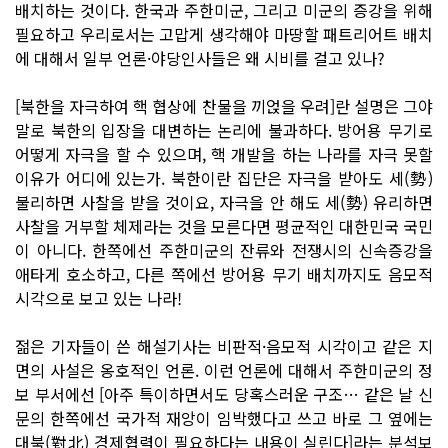
배치하는 것이다. 한국과 주한미군, 그리고 미군의 증강을 위해
필요하고 우리로서는 고맙게 생각해야 마땅할 패트리어트 배치
에 대해서 일부 언론·야당인사들은 왜 시비를 걸고 있나?
[북한을 자극하여 핵 협상에 찬물을 끼얹을 우려]란 설명은 그야
말로 북한의 입장을 대변하는 논리에 불과하다. 방어용 무기로
어떻게 자극을 할 수 있으며, 핵 개발을 하는 나라를 자극 못할
이유가 어디에 있는가. 북한이란 집단은 자극을 받아도 세(勢)
불리하면 사찰을 받을 것이요, 자극을 안 해도 세(勢) 유리하면
사찰을 거부할 체제라는 것을 모른다면 평균적인 대한민국 국민
이 아니다. 한쪽에선 주한미군의 잔류와 전쟁시의 신속증강을
애타게 호소하고, 다른 쪽에선 방어용 무기 배치까지도 음모적
시각으로 보고 있는 나라!
젊은 기자들이 쓴 해설기사는 비판적·음모적 시각이고 같은 지
면의 사설은 옹호적인 언론. 이런 언론에 대해서 주한미군의 정
보 부서에선 [아주 특이하면서도 당혹스러운 구조… 같은 날 신
문의 한쪽에선 국가적 재앙이 임박했다고 쓰고 바로 그 옆에는
대북(對北) 경제협력이 필요하다는 내용이 실린다]라는 분석보