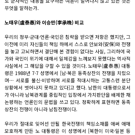
도 군사적인 대응을 요구하는 여론이 일어나지 않고 있는 것은
무엇을 말하는가.
노태우(盧泰愚)와 이승만(李承晩) 비교
우리의 정부·군대·언론·국민은 침략을 받으면 저항은 했지만, 그
이전에 미리 자신들의 책임 하에서 스스로 안보와(安保)와 전쟁
을 놓고 고뇌하면서 결단해 본 경험이 없다는 사실, 그리하여 국
가와 국민이 위기에 대해서 일체감을 느껴보지 못했다는 역사적
사실에서 그 해답을 구할 수 있을 것이다. 노태우(盧泰愚) 대통
령은 1988년 7·7 성명에서 [남·북은 동족상잔의 전쟁을 치렀으
며… 서로를 불신·비방하며 서로를 적대시하는 고통스런 분단
상황에서 벗어나지 못하고 있다]고 했다. 남한의 대통령으로서
가 아니라 남북관계를 중립적인 입장에서 가치판단을 배제한 채
논평하는 언론인의 문법을 쓰고 있다. 정확하게 표현하면 동족
상잔의 전쟁이 아니라 남침전쟁이다.
우리가 절대로 잊어선 안될 한국전쟁의 책임소재를 애써 애매
모호하게 만든 노 대통령은 이 성명에서 [북한이 미국·일본 등