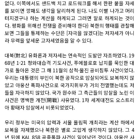
없다. 이쪽에서도 샌드백 치고 로드워크를 해서 한판 붙을 자세
를 보이면 깡패도 생각을 달리하게 된다. 나도 이빨 나가고 머리
터지겠구나 하는 계산을 하게되고 그러면 말로 하게되는 것이
다. 평화를 위해선 전쟁을 준비해야 한다} 북한의 행태를 관찰해
보면 그들을 통제하는 수단은 [자극을 않겠다]는 저자세가 아니
라 무력을 앞세운 고자세였음을 알 수 있다.
대북(對北) 유화론과 저자세는 연속적인 도발만 자초하였다. 19
68년 1·21 청와대습격 기도사건, 푸에블로호 납치를 묵인한 대
가로 돌아온 것은 그 해 11월의 삼척·울진 공비침투 사건이었다.
우리는 대통령의 부인이 북한 공작으로 암살되어도 보복하지 않
았고 아웅산 폭파사건으로 국가지휘부가 거의 전멸했는데도 저
들을 자극하지 않았다. 국가 원수와 그 측근들의 암살을 노린 이
사건은 명백한 개전(開戰) 사유였다. 1차 세계대전도 오스트리
아 황태자 암살에서 비롯되었었다.
우리 정부는 미국의 압력과 서울 올림픽 개최라는 계산 하에서
보복을 자제했으나 북한은 별로 고맙게 생각하지 않았다. 그 4
년 뒤에 KAL 858 공중폭파 사건이 일어났던 것이다. 아웅산 사