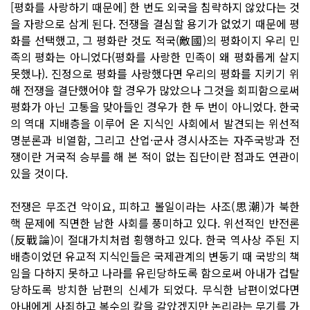
[평화를 사랑하기 때문에] 한 번도 외국을 침략하지 않았다는 것
을 자랑으로 삼게 된다. 전쟁을 결심할 용기가 없었기 때문에 평
화를 선택했고, 그 평화란 것도 적국(敵國)의 평화이지 우리 민
족의 평화는 아니었다(평화를 사랑한 민족이 왜 평화롭게 살지
못했나). 진정으로 평화를 사랑했다면 우리의 평화를 지키기 위
해 전쟁을 결단했어야 할 경우가 많았으나 그것을 회피함으로써
평화가 아닌 고통을 맞아들인 경우가 한 두 번이 아니었다. 한국
의 역대 지배층을 이루어 온 지식인 사회에서 발견되는 위선적
명분론과 비열함, 그리고 산업·군사 경시사조는 자주국방과 전
쟁이란 거국적 승부를 해 본 적이 없는 집단이란 점과도 연관이
있을 것이다.
전쟁은 무조건 악이요, 피하고 볼일이라는 사조(思潮)가 북한
핵 문제에 직면한 남한 사회를 풍미하고 있다. 위선적인 반전론
(反戰論)이 절대가치처럼 횡행하고 있다. 한국 역사상 주된 지
배층이었던 유교적 지식인들은 국제관계의 변동기 때 국방의 책
임을 다하지 못하고 나라를 유린당하도록 함으로써 아내가 겁탈
당하도록 방치한 남편의 신세가 되었다. 무식한 남편이었다면
아내에게 사죄하고 복수의 칼을 갈았겠지만 논리라는 무기를 가