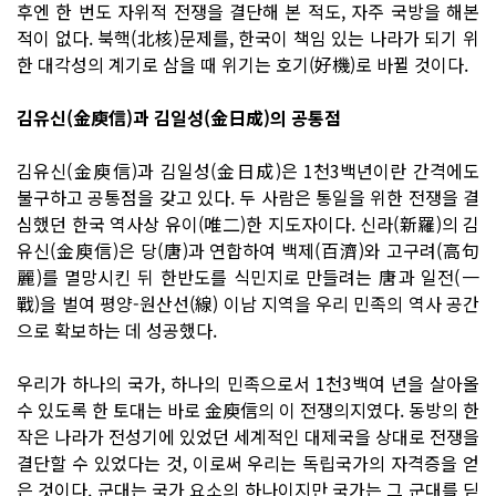
후엔 한 번도 자위적 전쟁을 결단해 본 적도, 자주 국방을 해본
적이 없다. 북핵(北核)문제를, 한국이 책임 있는 나라가 되기 위
한 대각성의 계기로 삼을 때 위기는 호기(好機)로 바뀔 것이다.
김유신(金庾信)과 김일성(金日成)의 공통점
김유신(金庾信)과 김일성(金日成)은 1천3백년이란 간격에도
불구하고 공통점을 갖고 있다. 두 사람은 통일을 위한 전쟁을 결
심했던 한국 역사상 유이(唯二)한 지도자이다. 신라(新羅)의 김
유신(金庾信)은 당(唐)과 연합하여 백제(百濟)와 고구려(高句
麗)를 멸망시킨 뒤 한반도를 식민지로 만들려는 唐과 일전(一
戰)을 벌여 평양-원산선(線) 이남 지역을 우리 민족의 역사 공간
으로 확보하는 데 성공했다.
우리가 하나의 국가, 하나의 민족으로서 1천3백여 년을 살아올
수 있도록 한 토대는 바로 金庾信의 이 전쟁의지였다. 동방의 한
작은 나라가 전성기에 있었던 세계적인 대제국을 상대로 전쟁을
결단할 수 있었다는 것, 이로써 우리는 독립국가의 자격증을 얻
은 것이다. 군대는 국가 요소의 하나이지만 국가는 그 군대를 딛