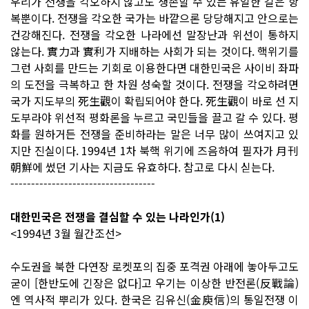
우리가 전쟁을 각오하지 않고도 생존할 수 있는 유일한 길은 항
복뿐이다. 전쟁을 각오한 국가는 바깥으론 당당해지고 안으로는
건강해진다. 전쟁을 각오한 나라에선 말장난과 위선이 통하지
않는다. 實力과 實利가 지배하는 사회가 되는 것이다. 핵위기를
그런 사회를 만드는 기회로 이용한다면 대한민국은 사이비 좌파
의 도전을 극복하고 한 차원 성숙할 것이다. 전쟁을 각오하려면
국가 지도부의 死生觀이 확립되어야 한다. 死生觀이 바로 선 지
도부라야 위선적 평화론을 누르고 국민들을 끌고 갈 수 있다. 평
화를 원하거든 전쟁을 준비하라는 말은 너무 많이 쓰여지고 있
지만 진실이다. 1994년 1차 북핵 위기에 즈음하여 필자가 月刊
朝鮮에 썼던 기사는 지금도 유효하다. 참고로 다시 싣는다.
-----------------------------------
대한민국은 전쟁을 결심할 수 있는 나라인가(1)
<1994년 3월 월간조선>
수도권을 북한 다연장 로켓포의 집중 포격권 아래에 놓아두고도
굳이 [한반도에 긴장은 없다]고 우기는 이상한 반전론(反戰論)
엔 역사적 뿌리가 있다. 한국은 김유신(金庾信)의 통일전쟁 이