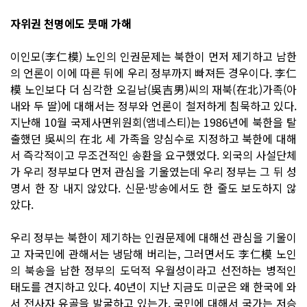
자위권 천명에도 뭇매 가해
이인모(李仁模) 노인의 인권문제는 북한이 먼저 제기하고 남한
의 언론이 이에 따른 뒤에 우리 정부까지 빠져든 경우이다. 李仁
模 노인보다 더 심각한 오길남(吳吉男)씨의 재북(在北)가족(아
내와 두 딸)에 대해서는 정부와 언론이 철저하게 침묵하고 있다.
지난해 10월 국제사면위원회(앰네스티)는 1986년에 북한을 탈
출했던 吳씨의 在北 세 가족을 양심수로 지정하고 북한에 대해
서 즉각적이고 무조건적인 송환을 요구했었다. 외국의 사설단체
가 우리 정부보다 먼저 관심을 기울였는데 우리 정부는 그 뒤 성
명서 한 장 내지 않았다. 신문·방송에서도 한 줄도 보도하지 않
았다.
우리 정부는 북한이 제기하는 인권문제에 대해선 관심을 기울이
고 자국민에 관해서는 냉담해 버리는, 그러면서도 李仁模 노인
의 북송을 남한 정부의 도덕적 우월성이라고 선전하는 병적인
태도를 견지하고 있다. 40년이 지난 지금도 미군은 왜 한국에 와
서 전사자 유골을 발굴하고 있는가. 국민에 대해서 국가는 저승