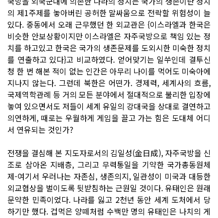
국방을 외국군대에 의존한 나라의 정치는 국가의 생존이란 정치
의 제1주제를 놓아버린 공허한 말싸움으로 전락할 위험성이 늘
있다. 중동에서 오래 근무했던 한 외교관은 {이스라엘과 한국은
비슷한 안보상황이지만 이스라엘은 자주국방으로 책임 있는 정
치를 하고있고 한국은 국가의 생존문제를 도외시한 미숙한 정치
를 연출하고 있다}고 비교하였다. 얻어맞기는 일쑤인데 결투신
청 한 번 해본 적이 없는 인간은 아무리 나이를 먹어도 미숙아에
지나지 않는다. 그런데 북한은 어떤가. 경제력, 세계사의 흐름,
국제역학관례 등 거의 모든 분야에서 절대적으로 불리한 입장에
놓여 있으면서도 저들이 세계 유일의 강대국을 상대로 결연하고
의연하게, 때로는 우월하게 게임을 끌고 가는 힘은 도대체 어디
서 연유되는 것인가?
전쟁을 결심해 본 지도자로서의 김일성(金日成), 자주국방을 신
조로 삼아온 지배층, 그리고 무력통일을 기약한 국가총동원체
제-여기서 우러나는 자존심, 생존의지, 일관성이 미국과 대등한
외교협상을 벌이도록 뒷받침하는 근원일 것이다. 유태인은 원래
문약한 민족이었다. 나라를 잃고 2천년 동안 세계 도처에서 당
하기만 했다. 겁먹은 양떼처럼 수백만 명의 유태인은 나치의 게