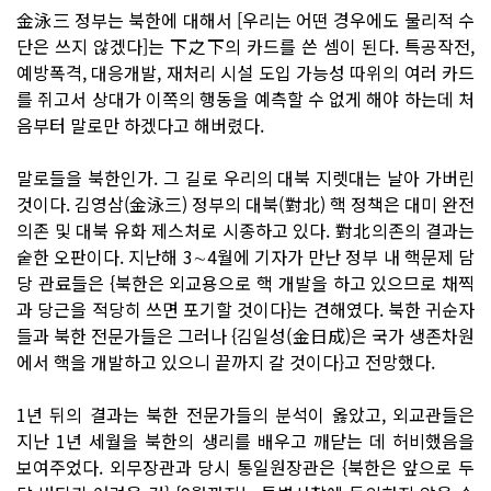
金泳三 정부는 북한에 대해서 [우리는 어떤 경우에도 물리적 수
단은 쓰지 않겠다]는 下之下의 카드를 쓴 셈이 된다. 특공작전,
예방폭격, 대응개발, 재처리 시설 도입 가능성 따위의 여러 카드
를 쥐고서 상대가 이쪽의 행동을 예측할 수 없게 해야 하는데 처
음부터 말로만 하겠다고 해버렸다.
말로들을 북한인가. 그 길로 우리의 대북 지렛대는 날아 가버린
것이다. 김영삼(金泳三) 정부의 대북(對北) 핵 정책은 대미 완전
의존 및 대북 유화 제스처로 시종하고 있다. 對北의존의 결과는
숱한 오판이다. 지난해 3∼4월에 기자가 만난 정부 내 핵문제 담
당 관료들은 {북한은 외교용으로 핵 개발을 하고 있으므로 채찍
과 당근을 적당히 쓰면 포기할 것이다}는 견해였다. 북한 귀순자
들과 북한 전문가들은 그러나 {김일성(金日成)은 국가 생존차원
에서 핵을 개발하고 있으니 끝까지 갈 것이다}고 전망했다.
1년 뒤의 결과는 북한 전문가들의 분석이 옳았고, 외교관들은
지난 1년 세월을 북한의 생리를 배우고 깨닫는 데 허비했음을
보여주었다. 외무장관과 당시 통일원장관은 {북한은 앞으로 두