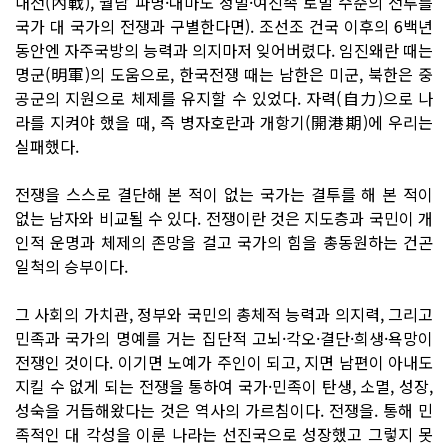
내전(內戰), 월남 파병·대마도 정벌·여진족 토벌 수준의 전투를
국가 대 국가의 전쟁과 구별한다면). 조선조 건국 이후의 6백년
동안엔 자주국방의 능력과 의지마저 잊어버렸다. 임진왜란 때는
명군(明軍)의 도움으로, 한국전쟁 때는 남한은 미군, 북한은 중
공군의 지원으로 체제를 유지할 수 있었다. 자력(自力)으로 나
라를 지켜야 했을 때, 즉 병자호란과 개항기(開港期)에 우리는
실패했다.
전쟁을 스스로 결단해 본 적이 없는 국가는 결투를 해 본 적이
없는 남자와 비교될 수 있다. 전쟁이란 것은 지도층과 국민이 개
인적 운명과 체제의 존망을 걸고 국가의 힘을 총동원하는 건곤
일척의 승부이다.
그 사회의 가치관, 정부와 국민의 총체적 능력과 의지력, 그리고
민족과 국가의 명예를 거는 집단적 고뇌·각오·결단·희생·욕망이
전쟁인 것이다. 이기면 노예가 주인이 되고, 지면 남편이 아내도
지킬 수 없게 되는 전쟁을 통하여 국가·민족이 탄생, 소멸, 성장,
성숙을 거듭해왔다는 것은 역사의 가르침이다. 전쟁을. 통해 민
족적인 대 각성을 이룬 나라는 선진국으로 성장했고 그렇지 못