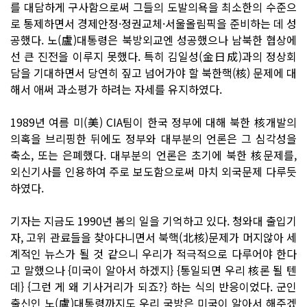
를 대담하게 구사함으로써 그들의 도발의욕을 최소한의 수준으
로 통제하면서 경제안정·정권교체·서울올림픽을 준비하는 데 성
공했다. 노(盧)대통령은 북방외교엔 성공했으나 남북한 협상에
선 큰 진전을 이루지 못했다. 특히 김일성(金日成)과의 정상회
담을 기대하면서 당연히 짚고 넘어가야 할 북한핵(核) 문제에 대
해서 애써 과소평가 하려는 자세를 유지하였다.
1989년 여름 미(美) CIA팀이 한국 정부에 대해 북한 核개발의
의혹을 브리핑한 뒤에도 정부와 대부분의 언론은 그 심각성을
축소, 또는 은폐했다. 대부분의 언론은 초기에 북한 核문제를,
외신기사를 인용하여 주로 보도함으로써 마치 외국문제 다루듯
하였다.
기자는 지금도 1990년 봄의 일을 기억하고 있다. 청와대 출입기
자, 고위 관료들을 찾아다니면서 북핵(北核)문제가 머지않아 세
계적인 뉴스가 될 것 같으니 우리가 적극적으로 다루어야 한다
고 말했으나 {미국이 알아서 하겠지} {통일되면 우리 核론 될 텐
데} {그런 게 왜 기사거리가 되죠?} 하는 식의 반응이었다. 군인
출신인 노(盧)대통령까지도 우리 국방은 미국이 알아서 해주겠