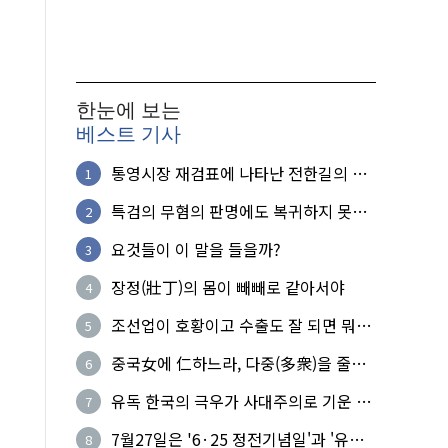
한눈에 보는
베스트 기사
통영시장 재검표에 나타난 전한길의 무
1
식한 거짓선동!
특검의 무혐의 판명에도 복귀하지 못한
2
참군인들
요것들이 이 말을 들을까?
3
장정(壯丁)의 몸이 빼빼로 같아서야
4
조선업이 호황이고 수출도 잘 되면 뭐하
5
노?
중국女에 仁하느라, 다중(多衆)을 줄세
6
운 의사
유독 한국의 극우가 사대주의로 기운 이
7
유!
7월27일은 '6·25 정전기념일'과 '유엔
8