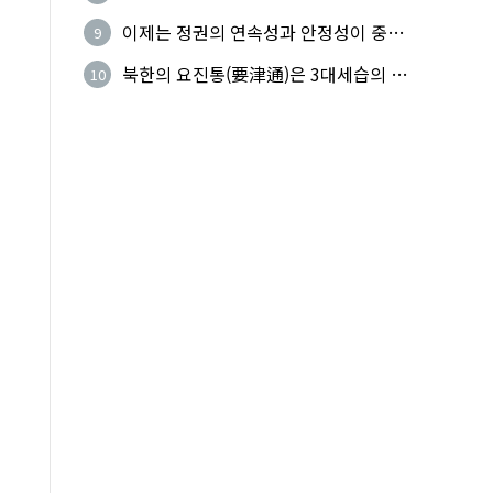
군 참전의 날'
이제는 정권의 연속성과 안정성이 중요
9
하다
북한의 요진통(要津通)은 3대세습의 사
10
기성