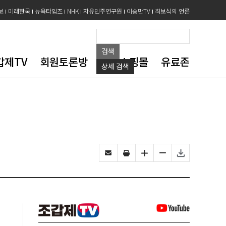
보
미래한국
뉴욕타임즈
NHK
자유민주연구원
이승만TV
최보식의 언론
검색
갑제TV
회원토론방
도서쇼핑몰
유료존
상세
검색