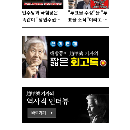
민주당과 국힘당은
"투표율 수정"을 "투
똑같이 "당원주권정
표율 조작"이라고 선
당"으로 전락했다!
동하는 참 나쁜 사람
들!