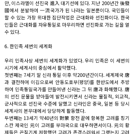
만, 이스라엘이 선진국 進入 대기선에 있다. 지난 200년간 後發
國에서 분발하여 一流국가가 된 나라는 일본뿐이다. 국민들이
할 수 있는 가장 위대한 집단작업은 근대화와 선진화이다. 한국
인들은 근대화를 자유통일로 마무리하면 선진화로 가는 길을 열
수 있다.
6. 한민족 세번의 세계화
우리 민족사상 세번의 세계화가 있었다. 우리 민족은 이 세번의
시기에 세계사의 중심에서 활약했다.
첫번째는 7세기 말 신라 통일 이후 약200년간이다. 세계제국 唐
과 결전하여 이김으로써 안동도호부(평양)를 한반도에서 추방
하여 민족통일국가를 만들어낸 신라는 그 뒤 唐과 화해했다. 唐
의 선진 문물을 받아들여 발전시키면서 신라는 물질적, 외교적,
군사적으로 선진국 수준에 달했고 신라인은 중국, 일본 등 당시
세계사의 본무대에서 당당하게 활동했다.
두번째는 13세기 약40년의 對蒙 항전 끝에 항복한 고려를 칭기
스칸 제국인 元이 고려를 부마국으로 대우하면서이다. 元의 황
제들은 끈질기게 저항했던 고려가 존경스러워서 그랬는지 고려