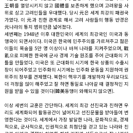
王朝를 멸망시키지 않고 國體를 보존하게 했으며 고려왕을 사
위로 삼고 고려인들을 우대했다. 당시 元은 세계 최강의 패권국
가였다. 이 元과 친한 관계로 해서 고려 사람들의 행동 반경은
元나라의 통치 범위만큼 넓어졌다.
세번째는 1948년 이후 대한민국이 세계의 최강국인 미국과 동
맹국이 되면서이다. 미국은 한국에 민주주의를 가르쳐주고 젊은
이들의 목숨을 5만 명 이상이나 바쳐 나라를 지켜주었으며, 戰
亂으로 피폐한 한국에 군사 경제 기술 원조를 주어 근대화의 기
틀을 만들었다. 미국은 또 근대화의 시기에 한국 상품의 수출시
장이 되어주었고 민주화의 시기에는 민주화 운동을 지원하여 권
위주의 정부를 견제했다. 북한이 핵무기를 개발하자 우리보다도
더 걱정을 많이 해주었고 잘 하면 통일로 나아갈 때 결정적인 지
원을 받을 수 있을 것이다(韓美동맹이 와해되지 않으면).
이상 세번의 교훈은 간단하다. 세계의 최강 선진국과 친하면 우
리도 세계화되어 활동공간이 넒어지고 선진문물을 받아들여 번
영한다는 것이다. 세계에서 가장 발달한 나라, 문화적으로, 경제
적으로, 군사적으로, 인권적으로 최첨단을 걷고 있는 나라와 친