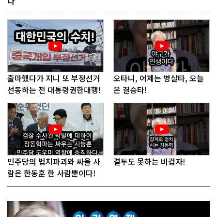
다"
출마했다가 지니 또 부정선거
오타니, 어제는 병살타, 오늘
선동하는 전 대통령권한대행!
은 결승타!
민주당의 법치파괴와 싸울 사
결투도 못하는 비겁자!
람은 한동훈 한 사람뿐이다!