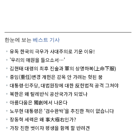
한눈에 보는
베스트 기사
유독 한국의 극우가 사대주의로 기운 이유!
'우리의 애원을 들으소서…'
김현태 대령의 최후 진술과 軍의 상명하복(上命下服)
중임(重任)변경 개헌은 감옥 안 가려는 헛된 꿈
대통령·민주당, 대법원장에 대한 反헌법적 공격 그쳐야
북한은 왜 탈레반식 공산국가가 되었나
아름다움은 獨創에서 나온다
노무현 대통령은 ‘검수완박’을 추진한 적이 없습니다
장동혁 세력은 왜 事大極右인가?
가장 친한 벗이자 평생을 함께 할 반려견