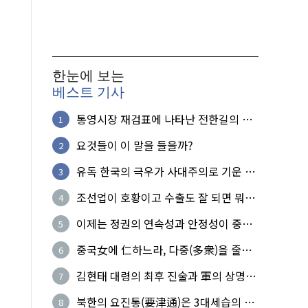
한눈에 보는
베스트 기사
통영시장 재검표에 나타난 전한길의 무
1
식한 거짓선동!
요것들이 이 말을 들을까?
2
유독 한국의 극우가 사대주의로 기운 이
3
유!
조선업이 호황이고 수출도 잘 되면 뭐하
4
노?
이제는 정권의 연속성과 안정성이 중요
5
하다
중국女에 仁하느라, 다중(多衆)을 줄세
6
운 의사
김현태 대령의 최후 진술과 軍의 상명하
7
복(上命下服)
북한의 요진통(要津通)은 3대세습의 사
8