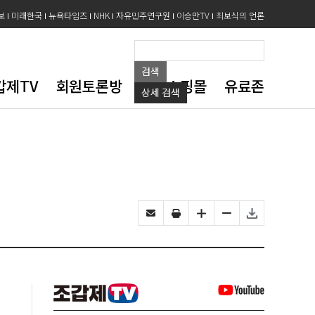
보
미래한국
뉴욕타임즈
NHK
자유민주연구원
이승만TV
최보식의 언론
검색
갑제TV
회원토론방
도서쇼핑몰
유료존
상세
검색