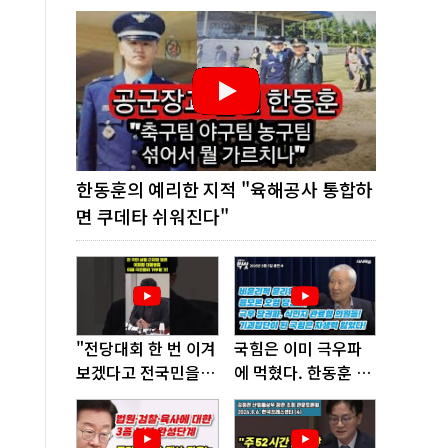
한동훈의 예리한 지적 "육해공사 통합하
면 쿠데타 쉬워진다"
"전당대회 한 번 이겨
국힘은 이미 극우파
보겠다고 전국민을
에 먹혔다. 한동훈 창
'지옥문'으로 밀어!"
당이 답!