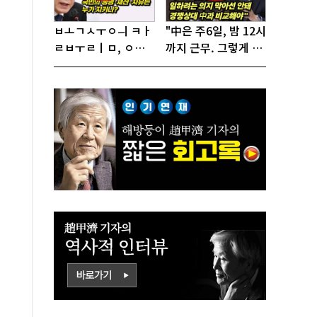
ㅂㅗㄱㅅㅜㅇㅢ ㅋㅏ
"中은 주6일, 밤 12시
ㄹㅂㅜㄹㅣㅁ, ㅇㅙ
까지 근무. 그렇게 일
ㄱㅜㄱㅁㅣㄴㄷㅡㄹ
해서 어떻게 경쟁하
ㅇㅣ ㄷㅏㅇㅎㅐㅇㅑ
냐 반문하더라"
ㅎㅏㄴㅏ?