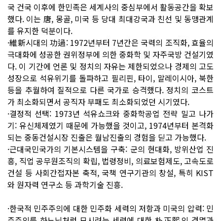
국 건국 이후에 한민족은 세계사의 중심부에서 활동공간을 확보
했다. 이는 唐, 몽골, 미국 등 당대 최대강국과 친선 및 동맹관계
를 유지한 덕분이다.
·維新시대의 功過: 1972년부터 7년간은 국력의 조직화, 효율의
극대화에 성공한 권위정부에 의한 중화학 및 자주국방 건설기였
다. 이 기간에 언론 및 정치의 자유는 제한되었으나 경제의 고도
성장으로 석유위기를 돌파하고 필리핀, 타이, 말레이시아, 북한
등을 추월하여 질적으로 다른 국가로 승격했다. 정치의 코스트
가 최소화되면서 공직자 부패도 최소화되었던 시기였다.
·결정적 선택: 1973년 석유쇼크와 중화학공업 전략 밀고 나가
기: 유신체제였기 때문에 가능했을 것이고, 1974년부터 본격화
되는 중동건설시장 진출은 월남진출의 경험을 딛고 가능했다.
·근대국민국가의 기본시스템을 구축: 군의 현대화, 방위산업 진
흥, 직업 공무원조직의 확립, 법령정비, 의료보험제도, 고속도로
건설 등 사회간접자본 축적, 국책 연구기관의 창설, 특히 KIST
와 원자력 연구소 등 과학기술 진흥.
·한국적 민주주의에 대한 민주화 세력의 저항과 미국의 압력: 민
주주의를 하느님처럼 모시려는 세력에 대한 朴正熙의 경멸과