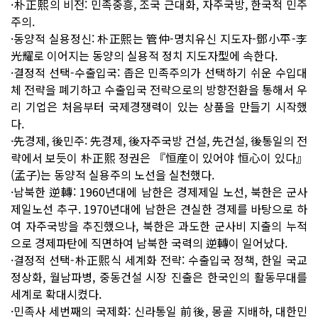
·朴正熙의 비전: 민족중흥, 조국 근대화, 자주국방, 한국적 민주
주의.
·동양적 실용정신: 朴正熙는 管仲-명치유신 지도자-鄧小平-李
光耀로 이어지는 동양의 실용적 정치 지도자型에 속한다.
·결정적 선택-수출입국: 좁은 민족주의가 선택하기 쉬운 수입대
체 전략을 폐기하고 수출입국 전략으로의 방향전환을 통해서 우
리 기업은 처음부터 국제경쟁력이 있는 상품을 만들기 시작했
다.
·先경제, 後민주: 先경제, 後자주국방 건설, 先건설, 後통일의 전
략에서 보듯이 朴正熙 정권은 『恒産이 있어야 恒心이 있다』
(孟子)는 동양적 실용주의 노선을 실천했다.
·남북한 逆轉: 1960년대에 남한은 경제제일 노선, 북한은 군사
제일노선 추구. 1970년대에 남한은 견실한 경제를 바탕으로 하
여 자주국방을 추진했으나, 북한은 과도한 군사비 지출의 누적
으로 경제파탄에 직면하여 남북한 국력의 逆轉이 일어났다.
·결정적 선택-朴正熙식 세계화 전략: 수출입국 정책, 한일 국교
정상화, 월남파병, 중동건설 시장 진출은 한국인의 활동무대를
세계로 확대시켰다.
·민족사 세번째의 국제화: 신라통일 前後, 몽골 지배하, 대한민