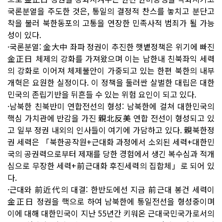
국론분열을 주도한 것은, 통일의 결정적 찬스를 놓치고 분단고
착을 불러 북한동포의 고통을 연장한 민족사적 범죄가 될 가능
성이 있다.
·국론분열: 金大中 좌파 정권이 추진한 햇볕정책은 위기에 빠진
金正日 체제의 강화를 가져왔으며 이는 남한내 친북좌익 세력
의 강화로 이어져 체제불안이 가중되고 있는 한편 북한의 내부
개혁은 요원한 실정이다. 이 정책을 둘러싼 살벌한 대립은 대한
민국의 존립기반을 뒤흔들 수 있는 위험 요인이 되고 있다.
·남북한 친북반미 연합전선의 형성: 남북한에 걸쳐 대한민국의
핵심 가치관에 반감을 가진 親北反美 연합 전선이 형성되고 있
고 일부 정권 내외의 인사들이 여기에 가담하고 있다. 親북한정
권 세력은 「북한공작원+근대화 과정에서 소외된 세력+대한민
국의 공권력으로부터 제재를 당한 경험에서 생긴 복수심과 적개
심으로 무장한 세력+前근대화 후진세력의 집합체」로 되어 있
다.
·근대와 前近代의 대결: 한반도에선 지금 前근대 봉건 세력이
金正日 정권을 핵으로 하여 남북한에 통일전선을 형성중이며
이에 대해 대한민국이 지난 55년간 키워온 근대국민국가로서의