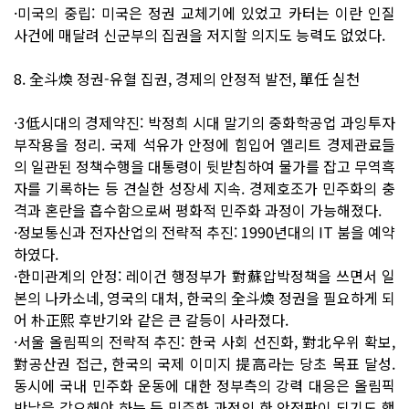
·미국의 중립: 미국은 정권 교체기에 있었고 카터는 이란 인질
사건에 매달려 신군부의 집권을 저지할 의지도 능력도 없었다.
8. 全斗煥 정권-유혈 집권, 경제의 안정적 발전, 單任 실천
·3低시대의 경제약진: 박정희 시대 말기의 중화학공업 과잉투자
부작용을 정리. 국제 석유가 안정에 힘입어 엘리트 경제관료들
의 일관된 정책수행을 대통령이 뒷받침하여 물가를 잡고 무역흑
자를 기록하는 등 견실한 성장세 지속. 경제호조가 민주화의 충
격과 혼란을 흡수함으로써 평화적 민주화 과정이 가능해졌다.
·정보통신과 전자산업의 전략적 추진: 1990년대의 IT 붐을 예약
하였다.
·한미관계의 안정: 레이건 행정부가 對蘇압박정책을 쓰면서 일
본의 나카소네, 영국의 대처, 한국의 全斗煥 정권을 필요하게 되
어 朴正熙 후반기와 같은 큰 갈등이 사라졌다.
·서울 올림픽의 전략적 추진: 한국 사회 선진화, 對北우위 확보,
對공산권 접근, 한국의 국제 이미지 提高라는 당초 목표 달성.
동시에 국내 민주화 운동에 대한 정부측의 강력 대응은 올림픽
반납을 각오해야 하는 등 민주화 과정의 한 안전판이 되기도 했