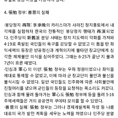
4. 張勉 정부: 善意의 실패
·붕당정치 再現: 李承晩의 카리스마가 사라진 정치풍토에서 내
각제를 실험하자 한국의 전통적인 붕당정치 행태가 再演되었
다. 민주당의 新舊派 분당 사태는 정치 지도력의 약화를 가져와
4·19로 촉발된 국민들의 욕구를 감당할 수 없었고 이 틈을 탄 좌
익세력의 등장은 반공정신과 개혁의지에 불타던 장교단에게 심
각한 체제불안 의식을 심어주었다. 그때는 6·25가 끝난 지 불과
7년이 흐른 때였다.
·민심과 軍心의 이반: 張勉 정부는 우파 정권이었으나 좌익을
제대로 통제할 수 없었고, 이에 따라 군 장교단의 불안과 불신을
불식시킬 수 없었다. 일반 국민들도 민주화에 따른 사회불안에
진절머리를 냈으며 군인들의 등장을 요청하는 목소리도 커갔다.
민심과 함께 물려 돌아가는 軍心도 張勉 정부에 등을 돌려 5·16
주체세력들은 거의 공공연히 쿠데타 모의를 할 수 있었다.
·善意의 실패: 張勉 정부는 그러나 경제개발계획 작성 등 나름
대로의 국가 발전 계획을 세우는 노력을 하였으나 민주당 분열