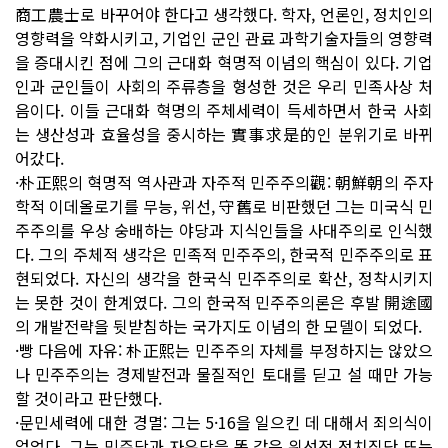
商工農士로 바꾸어야 한다고 생각했다. 학자, 언론인, 정치인의
영향력을 약화시키고, 기업인 군인 관료 과학기술자들의 영향력
을 증대시킨 점에 그의 근대화 혁명적 이념의 핵심이 있다. 기업
인과 군인들이 사회의 주류층을 형성한 것은 우리 민족사상 처
음이다. 이들 근대화 혁명의 주체세력이 득세하면서 한국 사회
는 생산성과 효율성을 중시하는 實事求是的인 분위기로 바뀌
어갔다.
·朴正熙의 혁명적 역사관과 자주적 민주주의觀: 朝鮮朝의 주자
학적 이데올로기를 무능, 위선, 守舊로 비판했던 그는 미국식 민
주주의를 우상 숭배하는 야당과 지식인들을 사대주의로 인식했
다. 그의 주체적 생각은 민족적 민주주의, 한국적 민주주의로 표
현되었다. 자신의 생각을 한국식 민주주의로 확산, 정착시키지
는 못한 것이 한계였다. 그의 한국적 민주주의론은 후발 開途國
의 개발전략을 뒷받침하는 국가지도 이념의 한 모델이 되었다.
·빵 다음에 자유: 朴正熙는 민주주의 자체를 부정하지는 않았으
나 민주주의는 경제발전과 물질적인 토대를 딛고 설 때만 가능
할 것이라고 판단했다.
·문민세력에 대한 경멸: 그는 5·16을 일으킨 데 대해서 죄의식이
없었다. 그는 민주당과 자유당을 똑 같은 위선적 정치집단 또는