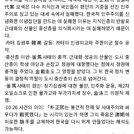
代案 모색은 다수 지식인과 국민들이 판단의 기준을 선진 민주
주의로 삼고 있는 대세 속에서 실패했다. 한국적 민주주의를 신
념화한 이념집단을 만드는 데 실패한 이유는 지식인층의 반발로
근대화의 산물인 중산층을 의식화시키는 데 실패하였기 때문이
다.
·카터 집권후 韓美 갈등: 카터의 인권외교와 주한미군 철수 공
약.
·중산층 이반-釜馬사태의 충격: 근대화 성공의 산물인 도시 중
산층이 학생 야당과 손잡고 정권에 대항했다는 점에서 정권에
충격을 주었다. 金載圭도 그 영향을 받았다. 그 뒤 한국 정치 변
동의 결정적 역할이 도시 중산층의 손으로 넘어간다.
·釜馬사태의 원인: 장기집권에 대한 불만, 민주화 운동, 제2차
오일쇼크로 인한 물가고와 부가가치세 징수, 金泳三 의원직 제
명.
·10.26 사건의 의미: 「朴正熙는 봉건적 잔재 및 사대주의와 싸
우다가 戰死했다」는 시각이 있는가 하면 그의 죽음은 適期에
피로한 旗手를 교체하여 한국을 다시 뛰게 만들었다는 해석도
가능하다.