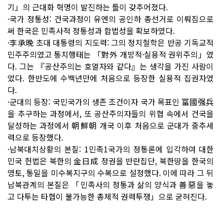
기」의 근대화 혁명이 발진하는 틀이 갖추어졌다.
·국가 정통성: 건국과정이 유엔의 공인하 총선거로 이뤄짐으로
써 한국은 민족사적 정통성과 합법성을 확보하였다.
·李承晩 초대 대통령의 지도력: 그의 정치철학은 반공 기독교적
민주주의였고 통치행태는 「對外 개방적·실용적 권위주의」였
다. 그는 『공산주의는 호열자와 같다』는 생각을 가진 사람이
었다. 한반도에 수백년만에 처음으로 등장한 실용적 집권자였
다.
·군대의 등장: 국민국가의 생존 조건이자 국가 목표인 富國强兵
을 추구하는 과정에서, 또 공산주의자들의 위협 속에서 건국을
달성하는 과정에서 朝鮮朝 개국 이후 처음으로 군대가 중추세
력으로 등장했다.
·남북대치상황의 본질: 1민족1국가의 정통론에 입각하여 대한
민국 헌법은 북한의 金日成 정권을 반란집단, 북한땅을 한국의
영토, 통일을 미수복지구의 수복으로 설정했다. 이에 따라 그 뒤
남북관계의 본질은 「민족사의 정통과 삶의 양식과 善惡을 놓
고 다투는 타협이 불가능한 총체적 권력투쟁」으로 굳혀진다.