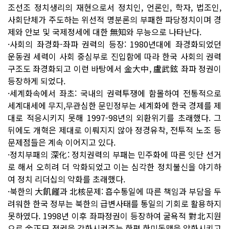
조선조 정치생리의 재현으로서 정치인, 언론인, 학자, 법조인,
사회단체가 주도하는 위선적 명분론의 부패한 파당정치이며 경
제와 안보 및 국제정세에 대한 無知와 무능으로 나타난다.
·사회의 좌경화-좌파 권력의 등장: 1980년대에 좌경화되었던
운동권 세력이 사회 중심부로 진입함에 따라 한국 사회의 권력
구조도 좌경화되고 이런 바탕에서 金大中, 盧武鉉 좌파 정권이
등장하게 되었다.
·세계화속에서 좌초: 국내의 권력투쟁에 함몰하여 전통적으로
세계대세에 무지,무관심한 문민정부는 세계화에 한국 경제를 제
대로 적응시키지 못해 1997-98년의 외환위기를 초래했다. 그
뒤에도 개혁은 제대로 이뤄지지 않아 정경유착, 전투적 노조 등
문제점들은 계속 이어지고 있다.
·정치부패의 深化: 정치권력의 부패는 민주화에 따른 잇단 선거
로 해서 오히려 더 악화되었고 이는 심각한 정치불신을 야기하
여 정치 리더십의 약화를 초래했다.
·북한의 大飢饉과 北核문제: 흡수통일에 따른 책임과 부담을 두
려워한 한국 정부는 북한의 급변사태를 통일의 기회로 활용하지
못하였다. 1998년 이후 좌파정권이 등장하여 굴욕적 對北지원
으로 金正日 정권을 강화시켜주는 한편 한미동맹을 약화시키고