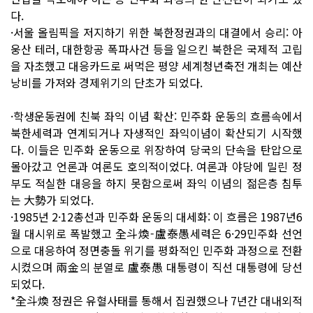
다.
·서울 올림픽을 저지하기 위한 북한정권과의 대결에서 승리: 아
웅산 테러, 대한항공 폭파사건 등을 일으킨 북한은 국제적 고립
을 자초했고 대응카드로 써먹은 평양 세계청년축전 개최는 예산
낭비를 가져와 경제위기의 단초가 되었다.
·학생운동권에 친북 좌익 이념 확산: 민주화 운동의 흐름속에서
북한세력과 연계되거나 자생적인 좌익이념이 확산되기 시작했
다. 이들은 민주화 운동으로 위장하여 당국의 단속을 탄압으로
몰아갔고 언론과 여론도 호의적이었다. 여론과 야당에 밀린 정
부도 적실한 대응을 하지 못함으로써 좌익 이념의 젊은층 침투
는 大勢가 되었다.
·1985년 2·12총선과 민주화 운동의 대세화: 이 흐름은 1987년6
월 대시위로 폭발했고 全斗煥-盧泰愚세력은 6·29민주화 선언
으로 대응하여 정면충돌 위기를 평화적인 민주화 과정으로 전환
시켰으며 兩金의 분열로 盧泰愚 대통령이 직선 대통령에 당선
되었다.
*全斗煥 정권은 유혈사태를 통해서 집권했으나 7년간 대내외적