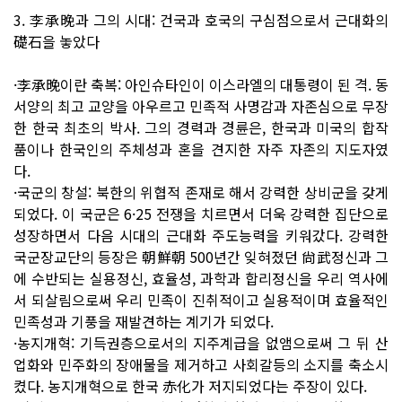
3. 李承晩과 그의 시대: 건국과 호국의 구심점으로서 근대화의
礎石을 놓았다
·李承晩이란 축복: 아인슈타인이 이스라엘의 대통령이 된 격. 동
서양의 최고 교양을 아우르고 민족적 사명감과 자존심으로 무장
한 한국 최초의 박사. 그의 경력과 경륜은, 한국과 미국의 합작
품이나 한국인의 주체성과 혼을 견지한 자주 자존의 지도자였
다.
·국군의 창설: 북한의 위협적 존재로 해서 강력한 상비군을 갖게
되었다. 이 국군은 6·25 전쟁을 치르면서 더욱 강력한 집단으로
성장하면서 다음 시대의 근대화 주도능력을 키워갔다. 강력한
국군장교단의 등장은 朝鮮朝 500년간 잊혀졌던 尙武정신과 그
에 수반되는 실용정신, 효율성, 과학과 합리정신을 우리 역사에
서 되살림으로써 우리 민족이 진취적이고 실용적이며 효율적인
민족성과 기풍을 재발견하는 계기가 되었다.
·농지개혁: 기득권층으로서의 지주계급을 없앰으로써 그 뒤 산
업화와 민주화의 장애물을 제거하고 사회갈등의 소지를 축소시
켰다. 농지개혁으로 한국 赤化가 저지되었다는 주장이 있다.