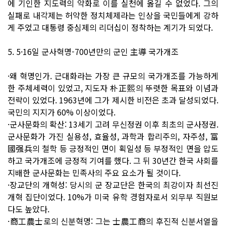
에 기인한 지도력의 약화로 이를 실천에 옮길 수 없었다. 그의
실패로 내각제는 허약한 정치체제라는 인상을 국민들에게 강하
게 주었고 대통령 중심제의 리더십이 정착하는 계기가 되었다.
5. 5·16일 군사혁명-700년만의 군인 主導 국가개조
·왜 혁명인가. 근대화라는 가장 큰 규모의 국가개조를 가능하게
한 주체세력이 있었고, 지도자 朴正熙의 뚜렷한 목표와 이념과
전략이 있었다. 1963년에 그가 제시한 비전은 초과 달성되었다.
국민의 지지가 60% 이상이었다.
·군사문화의 확산: 13세기 고려 무신정권 이후 최초의 군사정권.
군사문화가 가진 실용성, 효율성, 과학과 합리주의, 자주성, 富
國强兵의 철학 등 긍정적인 면이 획일성 등 부정적인 면을 압도
하고 국가개조에 긍정적 기여를 했다. 그 뒤 30년간 한국 사회를
지배한 군사문화는 민족사의 주요 요소가 될 것이다.
·장교단의 개혁성: 당시의 군 장교단은 한국의 최강이자 최선진
개혁 집단이었다. 10%가 미국 유학 경험자로서 외무부 직원보
다도 높았다.
·商工農士로의 신분혁명: 그는 士農工商의 후진적 신분서열을