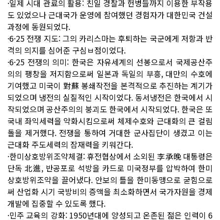
·일제 시대 관료의 활용: 친일 경찰과 헌병들까지 이용한 부작용
도 있었으나 근대국가 운영에 참여했던 경험자가 대한민국 건설
과정에 동원되었다.
·6·25 전쟁 지도: 그의 카리스마는 후퇴하는 국군에게 저항과 반
격의 의지를 심어준 구심ㅂ점이었다.
·6·25 전쟁의 의미: 한국은 자유세계의 선봉으로서 국제공산주
의의 팽창을 저지함으로써 일본과 독일의 부흥, 대만의 수호에
기여했고 미국이 對蘇 봉쇄작전을 본격적으로 추진하는 계기가
되었으며 냉전의 실질적인 시작이었다. 동서냉전은 한국에서 시
작되었으며 공산주의의 붕괴도 한국에서 시작되었다. 한국은 또
국내 좌익세력을 약화시킴으로써 체제수호와 근대화의 큰 걸림
돌을 제거했다. 전쟁을 통하여 거대한 군사집단이 생겼고 이는
근대화 주도세력의 잠재력을 키워간다.
·한미상호방위조약체결: 휴전협상에서 소외된 李承晩 대통령은
단독 北進, 반공포로 석방을 카드로 미국정부를 압박하여 한미
상호방위조약을 끌어냈다. 안보의 틀을 한미동맹으로 굳힘으로
써 산업화 시기 국방비의 증액을 최소화하면서 국가자원을 경제
개발에 집중할 수 있도록 했다.
·민주 교육의 강화: 1950년대에 양성되고 온존된 젊은 인력이 6