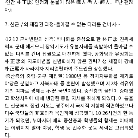
·인간 朴正熙: 인정과 눈물이 많은 鐵人·哲人·超人. 『난 괜찮
아』
7. 신군부의 재집권 과정-돌아갈 수 없는 다리를 건너서···
·12·12 군사변란의 성격: 하나회를 중심으로 한 朴正熙 친위세
력의 군내 헤게모니 장악기도가 유혈사태를 촉발하여 돌아갈 수
없는 다리를 건너 집권으로 매진하게 했다. 공화당과 유정회는
朴正熙의 지도이념을 신념화하지 않은 권력기생 체질이 강해
朴正熙가 사라지자 지리멸렬하여 주도권을 상실했다.
·중산층의 중립-군부 재집권: 1980년 봄 정치자유화를 계기로
야당은 분열하고 사북사태 등 혼란이 발생했으며 제2차 석유위
기의 여파로 경제는 不況 국면이었다. 중산층의 불안이 증대했
고 학생시위에 대해 냉담한 중립 자세를 취하게 되었다. 이 틈을
탄 신군부의 집권 시도는 광주에서 국지적 저항에 직면하였으나
다수 국민들의 非호의적 묵인하에 성공했다. 10·26사건의 한 동
기가 되었던, 부마사태 때의 중산층과 학생들의 합세는 이때에
는 이뤄지지 않아 야당, 학생 등 민주화 운동 세력은 고립되었
다.