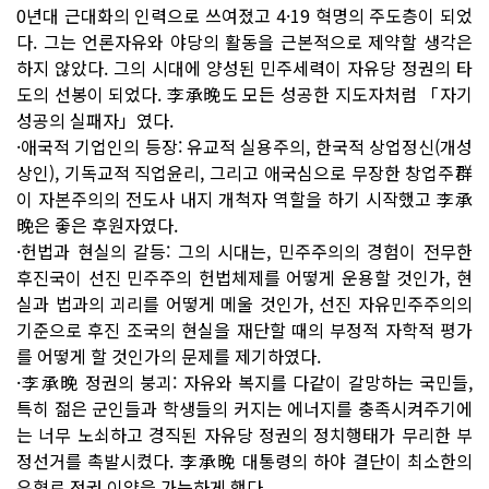
0년대 근대화의 인력으로 쓰여졌고 4·19 혁명의 주도층이 되었
다. 그는 언론자유와 야당의 활동을 근본적으로 제약할 생각은
하지 않았다. 그의 시대에 양성된 민주세력이 자유당 정권의 타
도의 선봉이 되었다. 李承晩도 모든 성공한 지도자처럼 「자기
성공의 실패자」였다.
·애국적 기업인의 등장: 유교적 실용주의, 한국적 상업정신(개성
상인), 기독교적 직업윤리, 그리고 애국심으로 무장한 창업주群
이 자본주의의 전도사 내지 개척자 역할을 하기 시작했고 李承
晩은 좋은 후원자였다.
·헌법과 현실의 갈등: 그의 시대는, 민주주의의 경험이 전무한
후진국이 선진 민주주의 헌법체제를 어떻게 운용할 것인가, 현
실과 법과의 괴리를 어떻게 메울 것인가, 선진 자유민주주의의
기준으로 후진 조국의 현실을 재단할 때의 부정적 자학적 평가
를 어떻게 할 것인가의 문제를 제기하였다.
·李承晩 정권의 붕괴: 자유와 복지를 다같이 갈망하는 국민들,
특히 젊은 군인들과 학생들의 커지는 에너지를 충족시켜주기에
는 너무 노쇠하고 경직된 자유당 정권의 정치행태가 무리한 부
정선거를 촉발시켰다. 李承晩 대통령의 하야 결단이 최소한의
유혈로 정권 이양을 가능하게 했다.