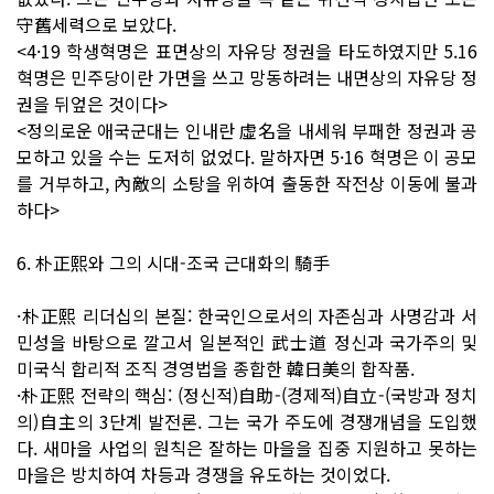
守舊세력으로 보았다.
<4·19 학생혁명은 표면상의 자유당 정권을 타도하였지만 5.16
혁명은 민주당이란 가면을 쓰고 망동하려는 내면상의 자유당 정
권을 뒤엎은 것이다>
<정의로운 애국군대는 인내란 虛名을 내세워 부패한 정권과 공
모하고 있을 수는 도저히 없었다. 말하자면 5·16 혁명은 이 공모
를 거부하고, 內敵의 소탕을 위하여 출동한 작전상 이동에 불과
하다>
6. 朴正熙와 그의 시대-조국 근대화의 騎手
·朴正熙 리더십의 본질: 한국인으로서의 자존심과 사명감과 서
민성을 바탕으로 깔고서 일본적인 武士道 정신과 국가주의 및
미국식 합리적 조직 경영법을 종합한 韓日美의 합작품.
·朴正熙 전략의 핵심: (정신적)自助-(경제적)自立-(국방과 정치
의)自主의 3단계 발전론. 그는 국가 주도에 경쟁개념을 도입했
다. 새마을 사업의 원칙은 잘하는 마을을 집중 지원하고 못하는
마을은 방치하여 차등과 경쟁을 유도하는 것이었다.