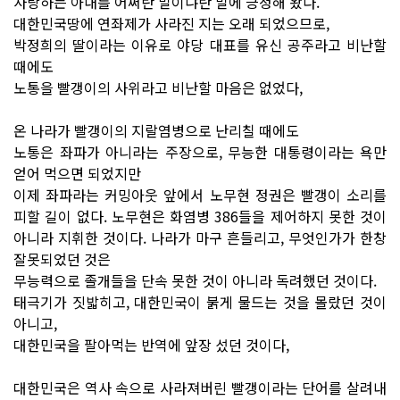
사랑하는 아내를 어쩌란 말이냐란 말에 긍정해 왔다.
대한민국땅에 연좌제가 사라진 지는 오래 되었으므로,
박정희의 딸이라는 이유로 야당 대표를 유신 공주라고 비난할
때에도
노통을 빨갱이의 사위라고 비난할 마음은 없었다,
온 나라가 빨갱이의 지랄염병으로 난리칠 때에도
노통은 좌파가 아니라는 주장으로, 무능한 대통령이라는 욕만
얻어 먹으면 되었지만
이제 좌파라는 커밍아웃 앞에서 노무현 정권은 빨갱이 소리를
피할 길이 없다. 노무현은 화염병 386들을 제어하지 못한 것이
아니라 지휘한 것이다. 나라가 마구 흔들리고, 무엇인가가 한창
잘못되었던 것은
무능력으로 졸개들을 단속 못한 것이 아니라 독려했던 것이다.
태극기가 짓밟히고, 대한민국이 붉게 물드는 것을 몰랐던 것이
아니고,
대한민국을 팔아먹는 반역에 앞장 섰던 것이다,
대한민국은 역사 속으로 사라져버린 빨갱이라는 단어를 살려내