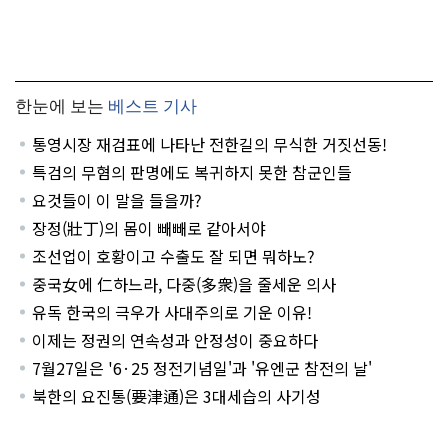
한눈에 보는
베스트 기사
통영시장 재검표에 나타난 전한길의 무식한 거짓선동!
특검의 무혐의 판명에도 복귀하지 못한 참군인들
요것들이 이 말을 들을까?
장정(壯丁)의 몸이 빼빼로 같아서야
조선업이 호황이고 수출도 잘 되면 뭐하노?
중국女에 仁하느라, 다중(多衆)을 줄세운 의사
유독 한국의 극우가 사대주의로 기운 이유!
이제는 정권의 연속성과 안정성이 중요하다
7월27일은 '6·25 정전기념일'과 '유엔군 참전의 날'
북한의 요진통(要津通)은 3대세습의 사기성