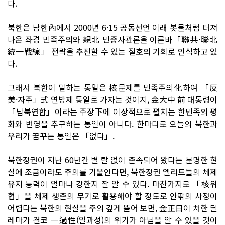
다.
북한은 남한內에서 2000년 6·15 공동선언 이래 봇물처럼 터져
나온 좌경 민족주의와 親北 민중사관론을 이른바「聯共·聯北
統一戰線」 전략을 추진할 수 있는 절호의 기회로 인식하고 있
다.
그래서 북한이 말하는 통일은 核문제를 민족주의化하여 「反
美·자주」式 연방제 통일로 가자는 것이지, 金大中 前 대통령이
「남북연합」이라는 주장下에 이상적으로 펼치는 한민족의 평
화와 번영을 추구하는 통일이 아니다. 한마디로 오늘의 북한과
우리가 꿈꾸는 통일은 「없다」.
북한정권이 지난 60년간 별 탈 없이 존속되어 왔다는 분명한 현
실에 조금이라도 주의를 기울인다면, 북한정권 엘리트들의 체제
유지 능력이 얼마나 강한지 잘 알 수 있다. 마찬가지로 「核위
협」을 체제 생존의 무기로 활용해야 할 정도로 안팎의 사정이
어렵다는 북한의 현실을 주의 깊게 뜯어 보면, 金正日이 처한 딜
레마가 결코 一過性(일과성)의 위기가 아님을 알 수 있을 것이