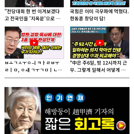
"전당대회 한 번 이겨보겠다
국힘은 이미 극우파에 먹혔다.
고 전국민을 '지옥문'으로 밀
한동훈 창당이 답!
어!"
ㅂㅗㄱㅅㅜㅇㅢ ㅋㅏㄹㅂㅜ
"中은 주6일, 밤 12시까지 근
ㄹㅣㅁ, ㅇㅙ ㄱㅜㄱㅁㅣㄴㄷ
무. 그렇게 일해서 어떻게 경
ㅡㄹㅇㅣ ㄷㅏㅇㅎㅐㅇㅑ ㅎ
쟁하냐 반문하더라"
ㅏㄴㅏ?