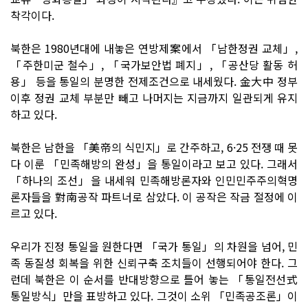
착각이다.
북한은 1980년대에 내놓은 연방제案에서 「남한정권 교체」,
「주한미군 철수」, 「국가보안법 폐지」, 「공산당 활동 허
용」 등을 통일의 분명한 전제조건으로 내세웠다. 金大中 정부
이후 정권 교체 부분만 빼고 나머지는 지금까지 일관되게 유지
하고 있다.
북한은 남한을 「美帝의 식민지」로 간주하고, 6·25 전쟁 때 못
다 이룬 「민족해방의 완성」을 통일이라고 보고 있다. 그래서
「하나의 조선」을 내세워 민족해방론자와 인민민주주의혁명
론자들을 對南공작 파트너로 삼았다. 이 공작은 작금 절정에 이
르고 있다.
우리가 진정 통일을 원한다면 「국가 통일」의 차원을 넘어, 민
족 동질성 회복을 위한 신뢰구축 조치들이 선행되어야 한다. 그
런데 북한은 이 순서를 반대방향으로 틀어 놓는 「통일전선式
통일방식」만을 표방하고 있다. 그것이 소위 「민족공조론」이