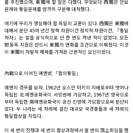
를 추진했으며, 東獨에 할 말은 다했다. 무엇보다 西獨은 안보
문제와 통일문제를 엄격히 구분해 대처했다.
여기에 우리가 명심해야 할 독일의 교훈이 있다. 西獨은 東獨에
대해서 분단 45여 년간 정책 차원이건 정치적 차원이건, 「통일
하자」는 말을 공식적으로 단 한 번도 꺼낸 적이 없었다. 모든
對동독 지원은 반드시 東獨의 변화를 조건으로 이뤄졌다. 이것
이 東獨의 자발적 해체를 가져온 근본적인 요인이었다.
內戰으로 이어진 예멘式 「합의통일」
예멘의 경우를 보자. 1962년 오스만 터키의 지배로부터 벗어나
독립된 北예멘공화국이 서방권에 가담하고, 1967년 영국으로
부터 독립한 南예멘공화국이 공산 진영에 가담함으로써 분단되
었다. 두 나라는 세 차례에 걸친 대규모 국경충돌과 세 차례의
통일협상을 치렀다.
이 세 번의 전쟁과 세 번의 협상과정에서 열 번의 頂上회담을 했