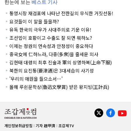
한눈에 보는
베스트 기사
통영시장 재검표에 나타난 전한길의 무식한 거짓선동!
요것들이 이 말을 들을까?
유독 한국의 극우가 사대주의로 기운 이유!
조선업이 호황이고 수출도 잘 되면 뭐하노?
이제는 정권의 연속성과 안정성이 중요하다
중국女에 仁하느라, 다중(多衆)을 줄세운 의사
김현태 대령의 최후 진술과 軍의 상명하복(上命下服)
북한의 요진통(要津通)은 3대세습의 사기성
'우리의 애원을 들으소서…'
올해 루쉰문학상(魯迅文學賞) 받은 왕지빙(王計兵)
개인정보취급방침
기자 趙甲濟
조갑제TV