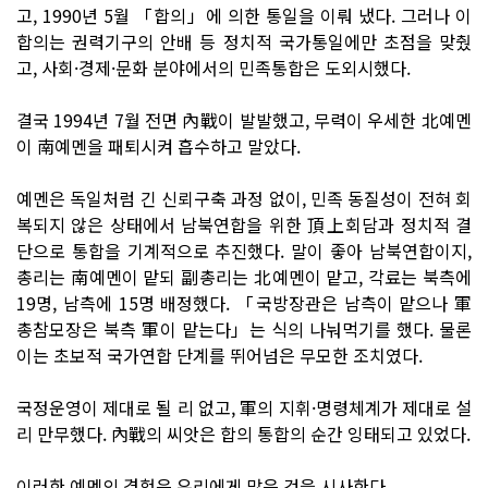
고, 1990년 5월 「합의」에 의한 통일을 이뤄 냈다. 그러나 이
합의는 권력기구의 안배 등 정치적 국가통일에만 초점을 맞췄
고, 사회·경제·문화 분야에서의 민족통합은 도외시했다.
결국 1994년 7월 전면 內戰이 발발했고, 무력이 우세한 北예멘
이 南예멘을 패퇴시켜 흡수하고 말았다.
예멘은 독일처럼 긴 신뢰구축 과정 없이, 민족 동질성이 전혀 회
복되지 않은 상태에서 남북연합을 위한 頂上회담과 정치적 결
단으로 통합을 기계적으로 추진했다. 말이 좋아 남북연합이지,
총리는 南예멘이 맡되 副총리는 北예멘이 맡고, 각료는 북측에
19명, 남측에 15명 배정했다. 「국방장관은 남측이 맡으나 軍
총참모장은 북측 軍이 맡는다」는 식의 나눠먹기를 했다. 물론
이는 초보적 국가연합 단계를 뛰어넘은 무모한 조치였다.
국정운영이 제대로 될 리 없고, 軍의 지휘·명령체계가 제대로 설
리 만무했다. 內戰의 씨앗은 합의 통합의 순간 잉태되고 있었다.
이러한 예멘의 경험은 우리에게 많은 것을 시사한다.