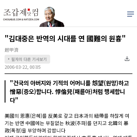
"김대중은 반역의 시대를 연 國難의 원흉"
趙甲濟
필자의 다른 기사보기
▶
2006-03-22, 00:05
"건국의 아버지와 기적의 어머니를 怨望(원망)하고
憎惡(증오)합니다. 悖倫兒(패륜아)처럼 행세합니
다"
美國의 恩惠(은혜)를 反美로 갚고 日本과의 紐帶를 하찮게 여
기는 반면 中國에는 부질없는 秋波(추파)를 던지고 北韓의 暴
政(폭정)을 부양하며 감쌉니다