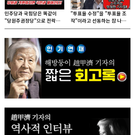
민주당과 국힘당은 똑같이
"투표율 수정"을 "투표율 조
"당원주권정당"으로 전락했
작"이라고 선동하는 참 나쁜
다!
사람들!