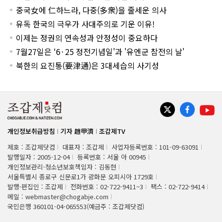
중국女에 仁하느라, 다중(多衆)을 줄세운 의사
유독 한국의 극우가 사대주의로 기운 이유!
이제는 정권의 연속성과 안정성이 중요하다
7월27일은 '6·25 정전기념일'과 '유엔군 참전의 날'
북한의 요진통(要津通)은 3대세습의 사기성
개인정보취급방침
기자 趙甲濟
조갑제TV
제호 : 조갑제닷컴
대표자 : 조갑제
사업자등록번호 : 101-09-63091
발행일자 : 2005-12-04
등록번호 : 서울 아 00945
개인정보관리·청소년보호책임자 : 김동현
서울특별시 종로구 신문로1가 광화문 오피시아 1729호
발행·편집인 : 조갑제
전화번호 : 02-722-9411~3
팩스 : 02-722-9414
메일 : webmaster@chogabje.com
국민은행 360101-04-065553(예금주 : 조갑제닷컴)