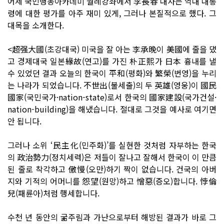
어제 국민행동아카데미 월례강좌에서 李長春 대사는 역대 대통
령에 대한 평가를 아주 재미 있게, 그러나 본질적으로 했다. 그
대목을 소개한다.
<超强大國(초강대국) 미국을 잘 아는 李承晩이 美國에 줄을 댔
고 경제대국 일본緣故(연고)를 가진 朴正熙가 日本 흉내를 낼
수 있었던 결과 오늘의 한국이 平和(평화)와 繁榮(번영)을 누리
는 나라가 되었습니다. 不世出(불세출)의 두 英雄(영웅)이 國民
國家(국민국가·nation-state)로서 한국의 國家建設(국가건설·
nation-building)을 해냈습니다. 절대로 그것을 예사로 여기면
안 됩니다.
그러나 소위 ‘民主化(민주화)’를 실현한 것처럼 자부하는 한국
의 政治勢力(정치세력)은 저들이 잘나고 잘해서 한국이 이 만큼
된 줄로 착각하고 傲慢(오만)하기 짝이 없습니다. 건국의 아버
지와 기적의 어머니를 怨望(원망)하고 憎惡(증오)합니다. 悖倫
兒(패륜아)처럼 행세합니다.
수천 년 동안의 굶주림과 가난으로부터 해방된 결과가 바로 그