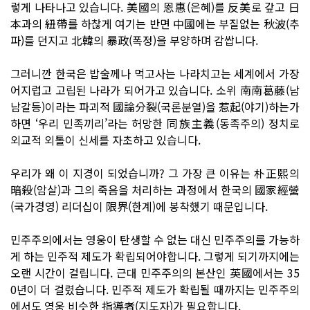
렇게 나타나고 있습니다. 美國의 恩惠(은혜)를 反美로 갚고 日
本과의 紐帶를 하찮게 여기는 반면 中國에는 부질없는 秋波(추
파)를 던지고 北韓의 暴政(폭정)을 부양하며 감쌉니다.
그러니깐 한국은 밥술께나 먹고사는 나라치고는 세계에서 가장
어지럽고 고립된 나라가 되어가고 있습니다. 소위 南南葛藤(남
남갈등)이라는 파괴적 國論分裂(국론분열)을 惹起(야기)하는가
하면 ‘우리 민족끼리’라는 허망한 同族主義(동족주의) 정치로
외교적 외톨이 신세를 자초하고 있습니다.
우리가 왜 이 지경이 되었습니까? 그 가장 큰 이유는 朴正熙의
暗殺(암살)과 그의 죽음을 처리하는 과정에서 한국의 國家經營
(국가경영) 리더십이 限界(한계)에 봉착했기 때문입니다.
민주주의에서는 영웅이 탄생할 수 없는 대신 민주주의를 가능하
게 하는 민주적 제도가 확립되어야합니다. 그렇게 되기까지에는
오랜 시간이 걸립니다. 근대 민주주의의 본산인 英國에서는 35
0년이 더 걸렸습니다. 민주적 제도가 확립될 때까지는 민주주의
에서도 영웅 비슷한 指導者(지도자)가 필요합니다.