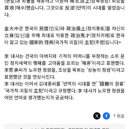
(현찰)과 뇌물을 제공하고 이른바 南北頂上(남북정상) 회담을
買收(매수)했습니다. 그것으로 反逆(반역)의 시대를 열었습니
다.
金大中은 한국의 民度(민도)와 政治風土(정치풍토)를 자신의
立身(입신)을 위해 최대로 악용한 政治鬼才(정치귀재)로 한국
이 앓고 있는 國家的 怪疾(국가적 괴질)의 主犯(주범)입니다>
李 대사는 건국의 아버지와 기적의 어머니를 부정하는 소위 문
민 정치세력의 행패를 고마움을 모르는 '패륜'이라고 표현했다.
李哲承씨가 노무현 정권을, 조상을 욕뵈는 '상놈의 정권'이라고
표현했던 것을 연상시킨다.
李 대사는 이어서 김대중씨를 '반역의 시대를 연' '國難의 원흉'
'국가적 괴질의 主犯'이라고 규정했다. 李 대사가 노무현 정권을
어떤 언어로 평가했는지가 궁금하다.
↑위로