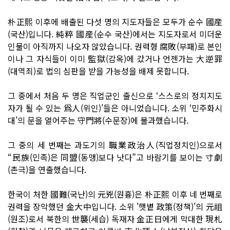
朴正熙 이후에 배출된 다섯 명의 지도자들은 모두가 순수 國産
(국산)입니다. 純粹 國産(순수 국산)에서는 지도자로서 미더운
인물이 아직까지 나오자 않았습니다. 권력형 腐敗(부패)로 본인
이나 그 자식들이 이미 監獄(감옥)에 갔거나 언젠가는 大逆罪
(대역죄)로 법의 심판을 받을 가능성을 배제 못합니다.
그 중에서 처음 두 명은 직업군인 출신으로 ‘스스로의 정치지도
자가 될 수 있는 爲人(위인)’들은 아니었습니다. 소위 ‘민주화시
대’의 문을 열어주는 守門將(수문장)에 불과했습니다.
그 중의 세 번째는 과도기의 職業政治人(직업정치인)으로서
“民族(민족)은 同盟(동맹)보다 낫다”고 바람기를 보이는 寸劇
(촌극)을 연출했습니다.
한국이 처한 國難(국난)의 元兇(원흉)은 朴正熙 이후 네 번째로
권력을 장악했던 金大中입니다. 소위 '햇볕 政策(정책)'의 元祖
(원조)로서 북한의 世襲(세습) 독재자 金正日에게 막대한 現札