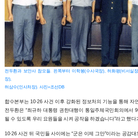
전두환과 보안사 참모들. 왼쪽부터 이학봉(수사국장), 허화평(비서실장)
장),
허삼수(인사처장). 사진=조선DB
합수본부는 10·26 사건 이후 강화된 정보처의 기능을 통해 자
전두환은 “최규하 대통령 권한대행이 통일주체국민회의에서 9
될 수 있도록 우리 요원들을 시켜 공작을 하겠습니다”라고 했다
10·26 사건 뒤 국민들 사이에는 “군은 이제 그만”이라는 공