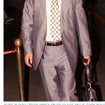
우국일 전 보안사 참모장.1996년 7월 1일 12·12-5·18사건 공판에 증