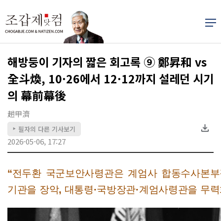
해방둥이 기자의 짧은 회고록 ⑨ 鄭昇和 vs
全斗煥, 10·26에서 12·12까지 설레던 시기
의 幕前幕後
趙甲濟
필자의 다른 기사보기
▶
2026-05-06, 17:27
“전두환 국군보안사령관은 계엄사 합동수사본부
기관을 장악, 대통령·국방장관·계엄사령관을 무력