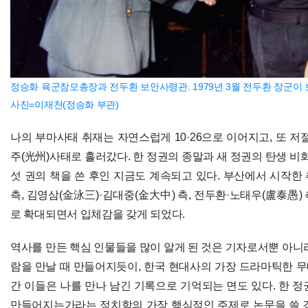
정승화 육군참모총장과 전두환 보안사령관. 1979년 3월 전두환 장군이
사진=이재천(정승화 부관)
나의 부마사태 취재는 자연스럽게 10·26으로 이어지고, 또 저절로 12
주(光州)사태로 흘러갔다. 한 정권의 종말과 새 정권의 탄생 비
섯 권의 책을 쓴 후인 지금도 계속되고 있다. 부산에서 시작한
측, 김영삼(金泳三)·김대중(金大中) 측, 전두환·노태우(盧泰愚) 
로 확대되면서 입체감을 갖게 되었다.
역사를 만든 핵심 인물들을 많이 알게 된 것은 기자로서뿐 아니
람을 만날 때 만들어지듯이, 한국 현대사의 가장 드라마틱한 
간 이들은 나를 만나 남긴 기록으로 기억되는 면도 있다. 한 
만들어지는가라는 정치학의 가장 핵심적인 주제로 논문을 쓸 