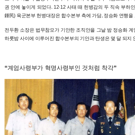
권 안에 놓이게 되었다. 12·12 사태 때 헌병감의 두 직속 부
鍾民) 육군본부 헌병대장은 합수본부 측에 가담, 정승화 연행을 
전두환 소장은 법무참모가 기안한 조직안을 그날 밤 정승화 계
하룻밤 사이에 이루어진 합수본부의 기안과 탄생은 몇 달 되지 
“계엄사령부가 혁명사령부인 것처럼 착각”