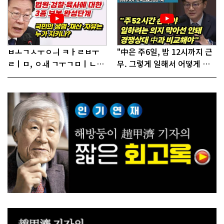
ㅂㅗㄱㅅㅜㅇㅢ ㅋㅏㄹㅂㅜ
"中은 주6일, 밤 12시까지 근
ㄹㅣㅁ, ㅇㅙ ㄱㅜㄱㅁㅣㄴㄷ
무. 그렇게 일해서 어떻게 경
ㅡㄹㅇㅣ ㄷㅏㅇㅎㅐㅇㅑ ㅎ
쟁하냐 반문하더라"
ㅏㄴㅏ?