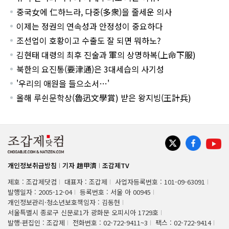
중국女에 仁하느라, 다중(多衆)을 줄세운 의사
이제는 정권의 연속성과 안정성이 중요하다
조선업이 호황이고 수출도 잘 되면 뭐하노?
김현태 대령의 최후 진술과 軍의 상명하복(上命下服)
북한의 요진통(要津通)은 3대세습의 사기성
'우리의 애원을 들으소서…'
올해 루쉰문학상(魯迅文學賞) 받은 왕지빙(王計兵)
개인정보취급방침
기자 趙甲濟
조갑제TV
제호 : 조갑제닷컴
대표자 : 조갑제
사업자등록번호 : 101-09-63091
발행일자 : 2005-12-04
등록번호 : 서울 아 00945
개인정보관리·청소년보호책임자 : 김동현
서울특별시 종로구 신문로1가 광화문 오피시아 1729호
발행·편집인 : 조갑제
전화번호 : 02-722-9411~3
팩스 : 02-722-9414