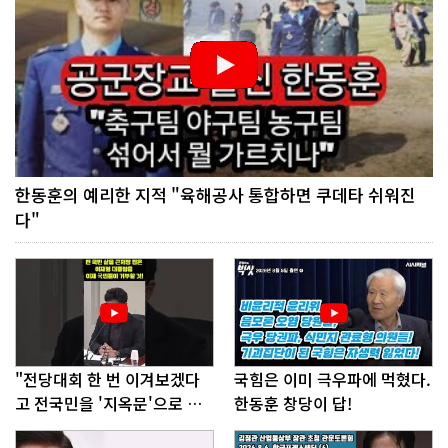
한동훈의 예리한 지적 "육해공사 통합하면 쿠데타 쉬워진
다"
"전당대회 한 번 이겨보겠다
국힘은 이미 극우파에 먹혔다.
고 전국민을 '지옥문'으로 밀
한동훈 창당이 답!
어!"