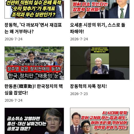
장동혁, '다 까보자'면서 재검표
오세훈 시장의 위기, 스스로 돌
는 왜 거부하나?
파해야!
2026-7-24
2026-7-24
한동훈(韓東勳)! 한국정치의 핵
장동혁의 자폭 정치!
심을 잡았다!
2026-7-23
2026-7-24