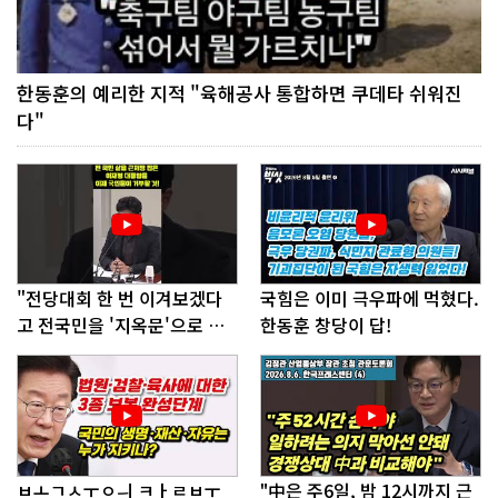
한동훈의 예리한 지적 "육해공사 통합하면 쿠데타 쉬워진
다"
"전당대회 한 번 이겨보겠다
국힘은 이미 극우파에 먹혔다.
고 전국민을 '지옥문'으로 밀
한동훈 창당이 답!
어!"
ㅂㅗㄱㅅㅜㅇㅢ ㅋㅏㄹㅂㅜ
"中은 주6일, 밤 12시까지 근