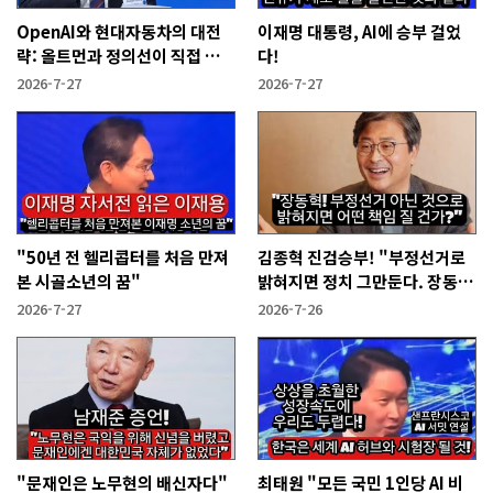
OpenAI와 현대자동차의 대전
이재명 대통령, AI에 승부 걸었
략: 올트먼과 정의선이 직접 설
다!
명한다!
2026-7-27
2026-7-27
"50년 전 헬리콥터를 처음 만져
김종혁 진검승부! "부정선거로
본 시골소년의 꿈"
밝혀지면 정치 그만둔다. 장동혁
당신들은?"
2026-7-27
2026-7-26
"문재인은 노무현의 배신자다"
최태원 "모든 국민 1인당 AI 비