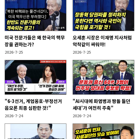
미국 전문가들은 왜 한국의 핵무
오세훈 시장은 이재명 지사처럼
장을 권하는가?
악착같이 싸워야!
2026-7-25
2026-7-25
"6·3선거, 계엄옹호·부정선거
"AI시대에 화염병과 짱돌 들던
음모론 최종 심판한 것!"
세대'가 여전히 주축"
2026-7-24
2026-7-24