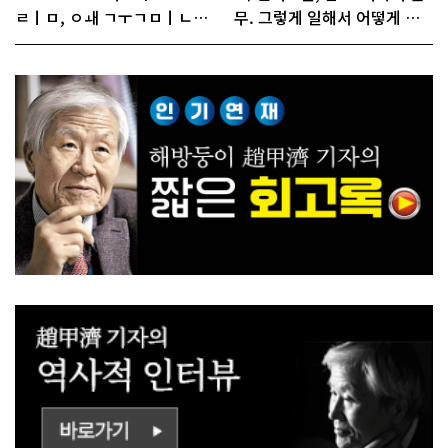
ㄹㅣㅁ, ㅇㅙ ㄱㅜㄱㅁㅣㄴㄷ
무. 그렇게 일해서 어떻게 경
ㅡㄹㅇㅣ ㄷㅏㅇㅎㅐㅇㅑ ㅎ
쟁하냐 반문하더라"
ㅏㄴㅏ?