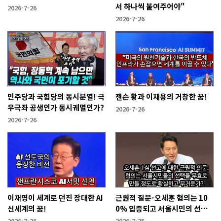
서 하나씩 붙여주어야"
2026-7-26
2026-7-26
민주당과 국힘당의 동시분열! 극
젠슨 황과 이재용의 거창한 꿈!
우극좌 공생인가 동시궤멸인가?
2026-7-26
2026-7-26
이재명이 세계로 던진 장대한 AI
근원적 질문-오세훈 혐의는 10
신세계의 꿈!
0% 입증되고 서울시민의 선택
을 무효화시킬 만큼 무겁나?
2026-7-26
2026-7-25