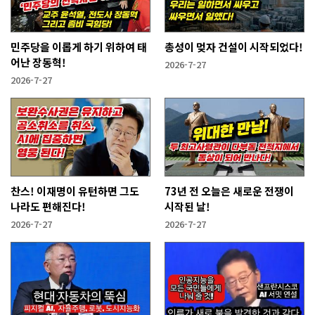
민주당을 이롭게 하기 위하여 태
총성이 멎자 건설이 시작되었다!
어난 장동혁!
2026-7-27
2026-7-27
찬스! 이재명이 유턴하면 그도
73년 전 오늘은 새로운 전쟁이
나라도 편해진다!
시작된 날!
2026-7-27
2026-7-27