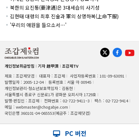
북한의 요진통(要津通)은 3대세습의 사기성
김현태 대령의 최후 진술과 軍의 상명하복(上命下服)
'우리의 애원을 들으소서…'
개인정보취급방침
기자 趙甲濟
조갑제TV
제호 : 조갑제닷컴
대표자 : 조갑제
사업자등록번호 : 101-09-63091
발행일자 : 2005-12-04
등록번호 : 서울 아 00945
개인정보관리·청소년보호책임자 : 김동현
서울특별시 종로구 신문로1가 광화문 오피시아 1729호
발행·편집인 : 조갑제
전화번호 : 02-722-9411~3
팩스 : 02-722-9414
메일 : webmaster@chogabje.com
국민은행 360101-04-065553(예금주 : 조갑제닷컴)
PC 버전