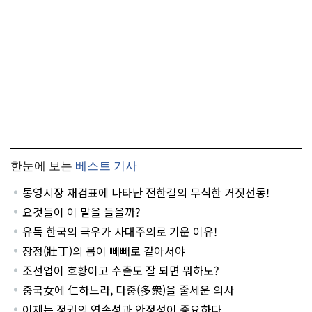
한눈에 보는
베스트 기사
통영시장 재검표에 나타난 전한길의 무식한 거짓선동!
요것들이 이 말을 들을까?
유독 한국의 극우가 사대주의로 기운 이유!
장정(壯丁)의 몸이 빼빼로 같아서야
조선업이 호황이고 수출도 잘 되면 뭐하노?
중국女에 仁하느라, 다중(多衆)을 줄세운 의사
이제는 정권의 연속성과 안정성이 중요하다