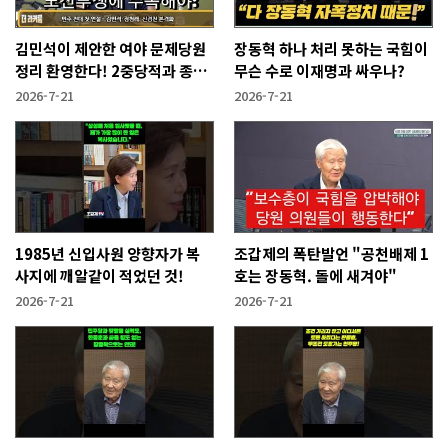
김민석이 제안한 여야 문제당원
장동혁 하나 처리 못하는 국힘이
정리 환영한다! 2중당적과 종교
무슨 수로 이재명과 싸우나?
세력.
2026-7-21
2026-7-21
1985년 신입사원 양향자가 복
조갑제의 폭탄발언 "공천배제 1
사지에 깨알같이 적었던 것!
호는 장동혁. 돌에 새겨야"
2026-7-21
2026-7-21