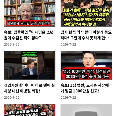
속보! 검찰확인 "이재명은 소년
검사 한 명의 역할이 이렇게 중요
원에 수감된 적이 없다"
하다! 그런데 수사 못하게 한다
고?
2026-7-23
2026-7-22
신입사원 한 마디에 바로 엘베 설
속보! 1심 법원, 오세훈 시장에
치령 내린 이병철 회장!
게 벌금 1000만원 선고!
2026-7-22
2026-7-22