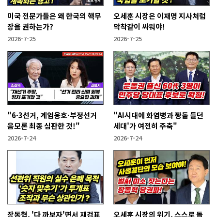
미국 전문가들은 왜 한국의 핵무
오세훈 시장은 이재명 지사처럼
장을 권하는가?
악착같이 싸워야!
2026-7-25
2026-7-25
"6·3선거, 계엄옹호·부정선거
"AI시대에 화염병과 짱돌 들던
음모론 최종 심판한 것!"
세대'가 여전히 주축"
2026-7-24
2026-7-24
장동혁, '다 까보자'면서 재검표
오세훈 시장의 위기, 스스로 돌