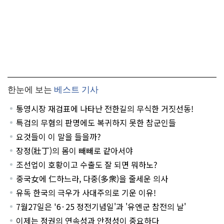
한눈에 보는
베스트 기사
통영시장 재검표에 나타난 전한길의 무식한 거짓선동!
특검의 무혐의 판명에도 복귀하지 못한 참군인들
요것들이 이 말을 들을까?
장정(壯丁)의 몸이 빼빼로 같아서야
조선업이 호황이고 수출도 잘 되면 뭐하노?
중국女에 仁하느라, 다중(多衆)을 줄세운 의사
유독 한국의 극우가 사대주의로 기운 이유!
7월27일은 '6·25 정전기념일'과 '유엔군 참전의 날'
이제는 정권의 연속성과 안정성이 중요하다