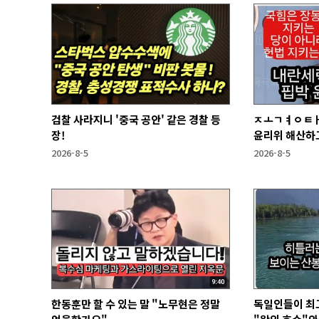
검찰 사라지니 '중국 공안' 같은 경찰 등
ㅈㅗㄱㅕㅇㅌㅐ
장!
윤리위 해산하
2026-8-5
2026-8-5
한동훈만 할 수 있는 말 "노무현은 정말
독일인들이 최