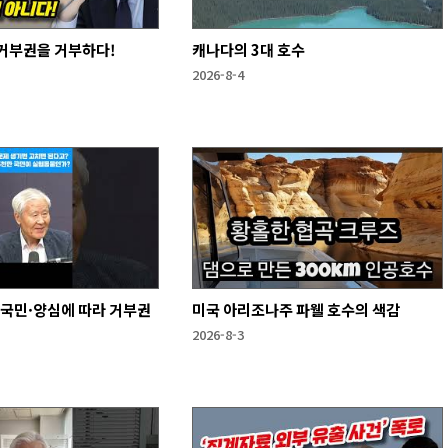
 거부권을 거부하다!
캐나다의 3대 호수
2026-8-4
·국민·양심에 따라 거부권
미국 아리조나주 파웰 호수의 색감
2026-8-3