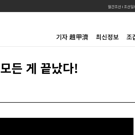
월간조선
조선일
기자 趙甲濟
최신정보
조
모든 게 끝났다!