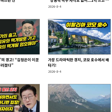
 바츠만 산
“장동혁 극우 자격도 없어...2억 쓰고 성
과 없어”
2026-8-4
’의 경고! “김정은이 이겼
가장 드라마틱한 경치, 코모 호수에서 배
부러졌다”
타기!
2026-8-4