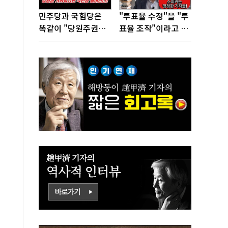
민주당과 국힘당은
"투표율 수정"을 "투
똑같이 "당원주권정
표율 조작"이라고 선
당"으로 전락했다!
동하는 참 나쁜 사람
들!