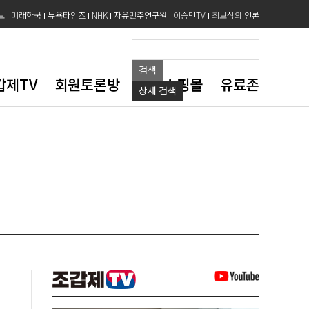
보
미래한국
뉴욕타임즈
NHK
자유민주연구원
이승만TV
최보식의 언론
검색
갑제TV
회원토론방
도서쇼핑몰
유료존
상세
검색