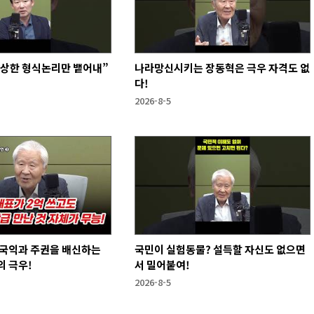
앙상한 형식논리만 뱉어내”
나라망신시키는 장동혁은 극우 자격도 없
다!
2026-8-5
 국익과 주권을 배신하는
국민이 실험동물? 설득할 자신도 없으면
 극우!
서 밀어붙여!
2026-8-5