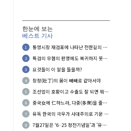
한눈에 보는
베스트 기사
통영시장 재검표에 나타난 전한길의 무
1
식한 거짓선동!
특검의 무혐의 판명에도 복귀하지 못한
2
참군인들
요것들이 이 말을 들을까?
3
장정(壯丁)의 몸이 빼빼로 같아서야
4
조선업이 호황이고 수출도 잘 되면 뭐하
5
노?
중국女에 仁하느라, 다중(多衆)을 줄세
6
운 의사
유독 한국의 극우가 사대주의로 기운 이
7
유!
7월27일은 '6·25 정전기념일'과 '유엔
8