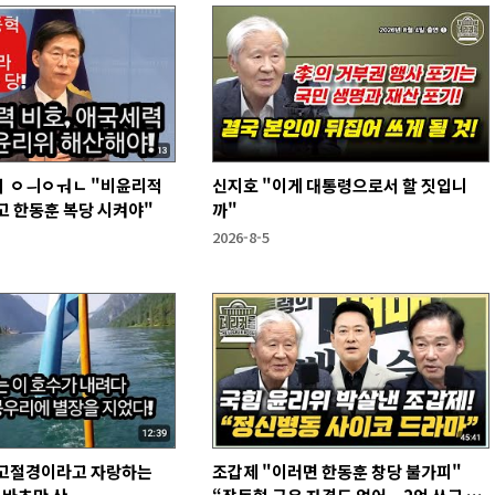
 ㅇㅢㅇㅝㄴ "비윤리적
신지호 "이게 대통령으로서 할 짓입니
고 한동훈 복당 시켜야"
까"
2026-8-5
고절경이라고 자랑하는
조갑제 "이러면 한동훈 창당 불가피"