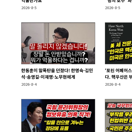
억울한가요"
"왕의 호수"와
2026-8-5
2026-8-5
한동훈이 말폭탄을 던졌다! 한명숙·김민
‘포린 어페어스
석·송영길·이재명·노무현에게
다. 핵우산은 
2026-8-4
2026-8-4