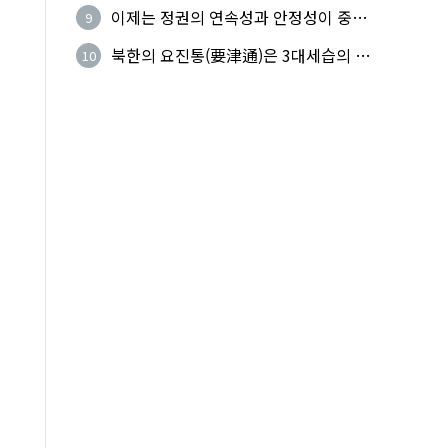
군 참전의 날'
이제는 정권의 연속성과 안정성이 중요
9
하다
북한의 요진통(要津通)은 3대세습의 사
10
기성