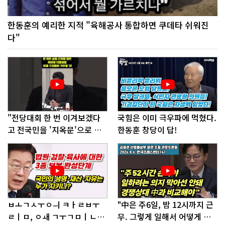
한동훈의 예리한 지적 "육해공사 통합하면 쿠데타 쉬워진
다"
"전당대회 한 번 이겨보겠다
국힘은 이미 극우파에 먹혔다.
고 전국민을 '지옥문'으로 밀
한동훈 창당이 답!
어!"
ㅂㅗㄱㅅㅜㅇㅢ ㅋㅏㄹㅂㅜ
"中은 주6일, 밤 12시까지 근
ㄹㅣㅁ, ㅇㅙ ㄱㅜㄱㅁㅣㄴㄷ
무. 그렇게 일해서 어떻게 경