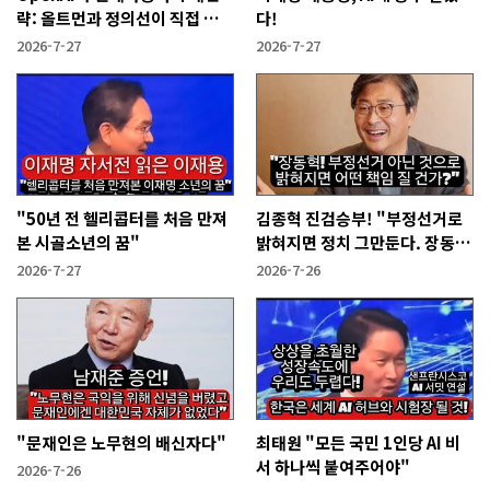
략: 올트먼과 정의선이 직접 설
다!
명한다!
2026-7-27
2026-7-27
"50년 전 헬리콥터를 처음 만져
김종혁 진검승부! "부정선거로
본 시골소년의 꿈"
밝혀지면 정치 그만둔다. 장동혁
당신들은?"
2026-7-27
2026-7-26
"문재인은 노무현의 배신자다"
최태원 "모든 국민 1인당 AI 비
서 하나씩 붙여주어야"
2026-7-26