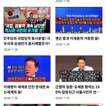
2026-7-26
민주당과 국힘당의 동시분열! 극
젠슨 황과 이재용의 거창한 꿈!
우극좌 공생인가 동시궤멸인가?
2026-7-26
2026-7-26
이재명이 세계로 던진 장대한 AI
근원적 질문-오세훈 혐의는 10
신세계의 꿈!
0% 입증되고 서울시민의 선택
을 무효화시킬 만큼 무겁나?
2026-7-26
2026-7-25