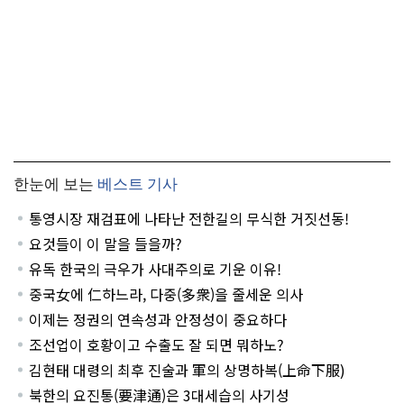
한눈에 보는
베스트 기사
통영시장 재검표에 나타난 전한길의 무식한 거짓선동!
요것들이 이 말을 들을까?
유독 한국의 극우가 사대주의로 기운 이유!
중국女에 仁하느라, 다중(多衆)을 줄세운 의사
이제는 정권의 연속성과 안정성이 중요하다
조선업이 호황이고 수출도 잘 되면 뭐하노?
김현태 대령의 최후 진술과 軍의 상명하복(上命下服)
북한의 요진통(要津通)은 3대세습의 사기성