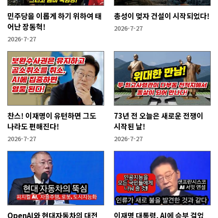
민주당을 이롭게 하기 위하여 태
총성이 멎자 건설이 시작되었다!
어난 장동혁!
2026-7-27
2026-7-27
찬스! 이재명이 유턴하면 그도
73년 전 오늘은 새로운 전쟁이
나라도 편해진다!
시작된 날!
2026-7-27
2026-7-27
OpenAI와 현대자동차의 대전
이재명 대통령, AI에 승부 걸었