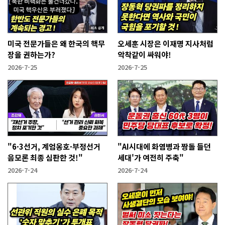
미국 전문가들은 왜 한국의 핵무
오세훈 시장은 이재명 지사처럼
장을 권하는가?
악착같이 싸워야!
2026-7-25
2026-7-25
"6·3선거, 계엄옹호·부정선거
"AI시대에 화염병과 짱돌 들던
음모론 최종 심판한 것!"
세대'가 여전히 주축"
2026-7-24
2026-7-24