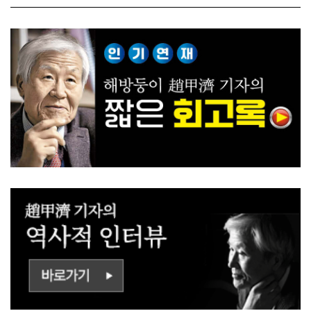
ㅡㄹㅇㅣ ㄷㅏㅇㅎㅐㅇㅑ ㅎ
쟁하냐 반문하더라"
ㅏㄴㅏ?