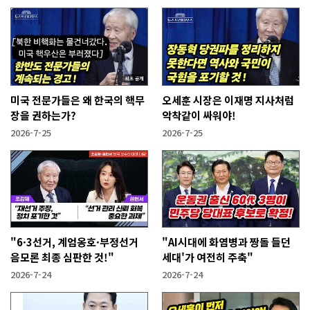
미국 전문가들은 왜 한국의 핵무
오세훈 시장은 이재명 지사처럼
장을 권하는가?
악착같이 싸워야!
2026-7-25
2026-7-25
"6·3선거, 계엄옹호·부정선거
"AI시대에 화염병과 짱돌 들던
음모론 최종 심판한 것!"
세대'가 여전히 주축"
2026-7-24
2026-7-24