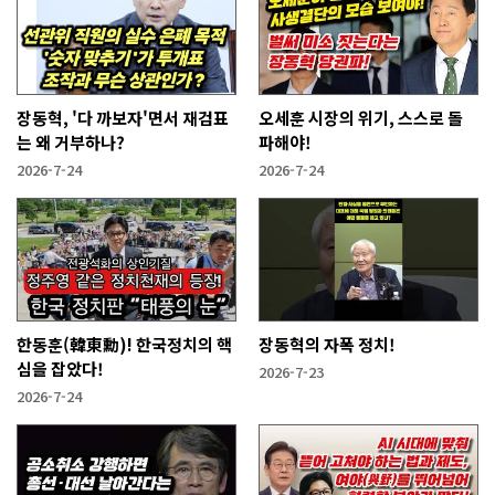
장동혁, '다 까보자'면서 재검표
오세훈 시장의 위기, 스스로 돌
는 왜 거부하나?
파해야!
2026-7-24
2026-7-24
한동훈(韓東勳)! 한국정치의 핵
장동혁의 자폭 정치!
심을 잡았다!
2026-7-23
2026-7-24