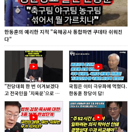
한동훈의 예리한 지적 "육해공사 통합하면 쿠데타 쉬워진
다"
"전당대회 한 번 이겨보겠다
국힘은 이미 극우파에 먹혔다.
고 전국민을 '지옥문'으로 밀
한동훈 창당이 답!
어!"