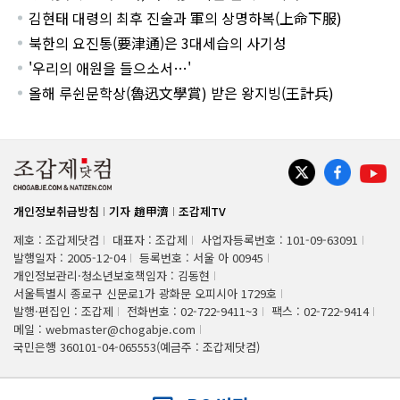
김현태 대령의 최후 진술과 軍의 상명하복(上命下服)
북한의 요진통(要津通)은 3대세습의 사기성
'우리의 애원을 들으소서…'
올해 루쉰문학상(魯迅文學賞) 받은 왕지빙(王計兵)
개인정보취급방침
기자 趙甲濟
조갑제TV
제호 : 조갑제닷컴
대표자 : 조갑제
사업자등록번호 : 101-09-63091
발행일자 : 2005-12-04
등록번호 : 서울 아 00945
개인정보관리·청소년보호책임자 : 김동현
서울특별시 종로구 신문로1가 광화문 오피시아 1729호
발행·편집인 : 조갑제
전화번호 : 02-722-9411~3
팩스 : 02-722-9414
메일 : webmaster@chogabje.com
국민은행 360101-04-065553(예금주 : 조갑제닷컴)