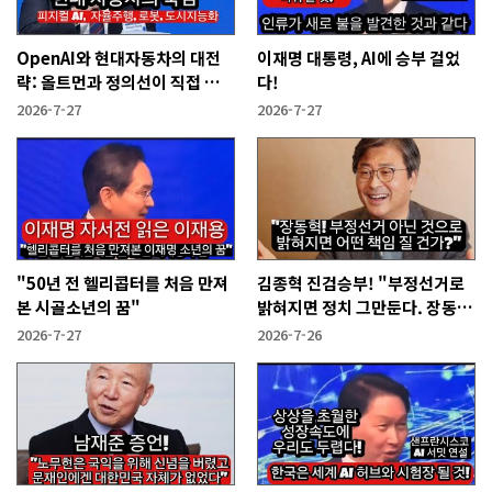
OpenAI와 현대자동차의 대전
이재명 대통령, AI에 승부 걸었
략: 올트먼과 정의선이 직접 설
다!
명한다!
2026-7-27
2026-7-27
"50년 전 헬리콥터를 처음 만져
김종혁 진검승부! "부정선거로
본 시골소년의 꿈"
밝혀지면 정치 그만둔다. 장동혁
당신들은?"
2026-7-27
2026-7-26