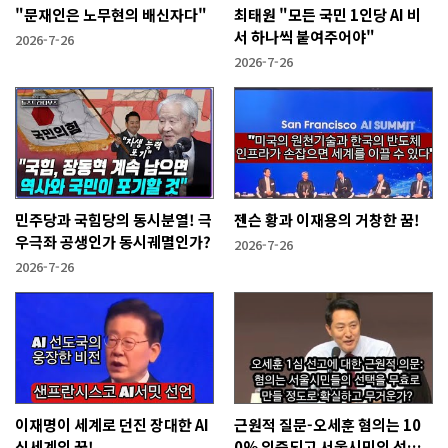
"문재인은 노무현의 배신자다"
최태원 "모든 국민 1인당 AI 비
서 하나씩 붙여주어야"
2026-7-26
2026-7-26
민주당과 국힘당의 동시분열! 극
젠슨 황과 이재용의 거창한 꿈!
우극좌 공생인가 동시궤멸인가?
2026-7-26
2026-7-26
이재명이 세계로 던진 장대한 AI
근원적 질문-오세훈 혐의는 10
신세계의 꿈!
0% 입증되고 서울시민의 선택