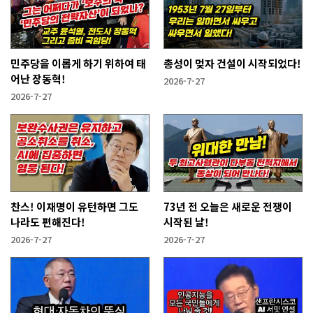
민주당을 이롭게 하기 위하여 태
총성이 멎자 건설이 시작되었다!
어난 장동혁!
2026-7-27
2026-7-27
찬스! 이재명이 유턴하면 그도
73년 전 오늘은 새로운 전쟁이
나라도 편해진다!
시작된 날!
2026-7-27
2026-7-27