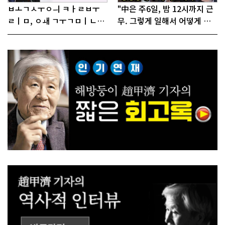
ㅂㅗㄱㅅㅜㅇㅢ ㅋㅏㄹㅂㅜ
"中은 주6일, 밤 12시까지 근
ㄹㅣㅁ, ㅇㅙ ㄱㅜㄱㅁㅣㄴㄷ
무. 그렇게 일해서 어떻게 경
ㅡㄹㅇㅣ ㄷㅏㅇㅎㅐㅇㅑ ㅎ
쟁하냐 반문하더라"
ㅏㄴㅏ?