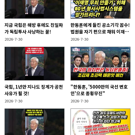
지금 국힘은 해방 후에도 친일파
한동훈에게 들킨 공소기각 꼼수!
가 독립투사 사냥하는 꼴!
법원을 자기 편으로 채워 이재명
사건 없애겠다는 것
2026-7-30
2026-7-30
국힘, 1년만 지나도 징계가 공천
"한동훈, '5000만의 국선 변호
사유가 될 것!
인'으로 종횡무진"
2026-7-30
2026-7-30