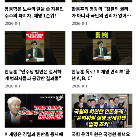
장동혁은 보수의 탈을 쓴 자유민
한동훈의 명강의 "검찰의 권리
주주의 파괴자, 제명 1순위!
가 아니라 국민의 권리가 없어지
는 것"
2026-8-1
2026-8-1
한동훈 “민주당 법안은 철저하
한동훈 폭로! 이재명 면죄부 ‘플
게 범죄자들과 공감한 결과물”
랜 A, B, C’
2026-8-1
2026-8-1
이재명은 경멸과 원한을 동시에
국힘 윤리위원은 국정원 블랙요