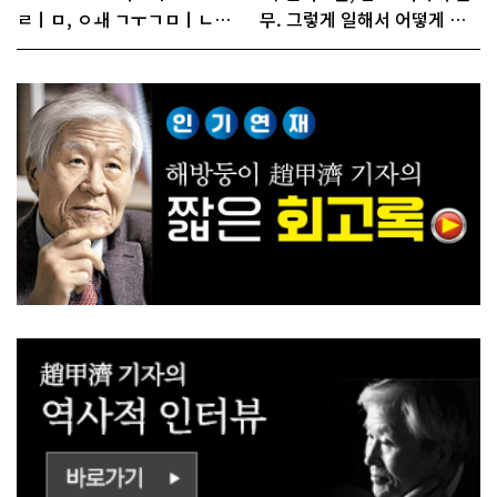
ㄹㅣㅁ, ㅇㅙ ㄱㅜㄱㅁㅣㄴㄷ
무. 그렇게 일해서 어떻게 경
ㅡㄹㅇㅣ ㄷㅏㅇㅎㅐㅇㅑ ㅎ
쟁하냐 반문하더라"
ㅏㄴㅏ?