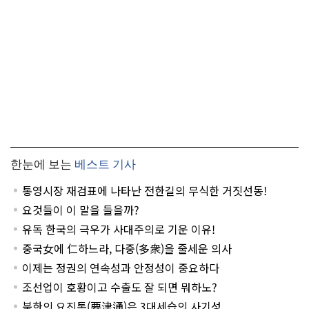
한눈에 보는
베스트 기사
통영시장 재검표에 나타난 전한길의 무식한 거짓선동!
요것들이 이 말을 들을까?
유독 한국의 극우가 사대주의로 기운 이유!
중국女에 仁하느라, 다중(多衆)을 줄세운 의사
이제는 정권의 연속성과 안정성이 중요하다
조선업이 호황이고 수출도 잘 되면 뭐하노?
북한의 요진통(要津通)은 3대세습의 사기성