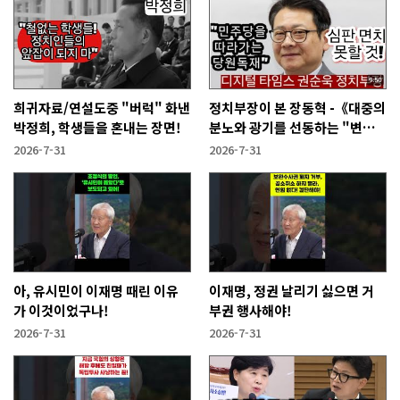
희귀자료/연설도중 "버럭" 화낸
정치부장이 본 장동혁 -《대중의
박정희, 학생들을 혼내는 장면!
분노와 광기를 선동하는 "변종
인민주주의자"》
2026-7-31
2026-7-31
아, 유시민이 이재명 때린 이유
이재명, 정권 날리기 싫으면 거
가 이것이었구나!
부권 행사해야!
2026-7-31
2026-7-31