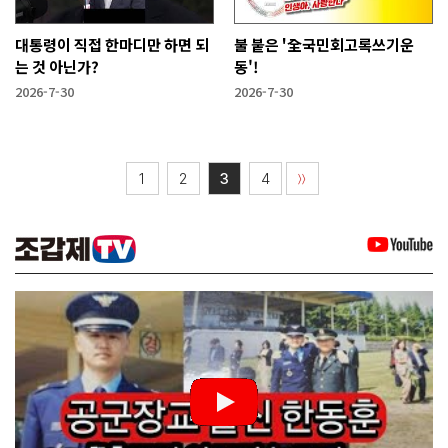
대통령이 직접 한마디만 하면 되
불 붙은 '全국민회고록쓰기운
는 것 아닌가?
동'!
2026-7-30
2026-7-30
1
2
3
4
〉〉