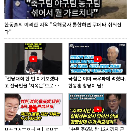
한동훈의 예리한 지적 "육해공사 통합하면 쿠데타 쉬워진
다"
"전당대회 한 번 이겨보겠다
국힘은 이미 극우파에 먹혔다.
고 전국민을 '지옥문'으로 밀
한동훈 창당이 답!
어!"
ㅂㅗㄱㅅㅜㅇㅢ ㅋㅏㄹㅂㅜ
"中은 주6일, 밤 12시까지 근