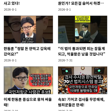
사고 있다!
원인가? 모든걸 숨어서 하겠다
고?
2026-8-1
2026-8-1
한동훈 "정말 돈 안먹고 감옥에
“이 법이 통과되면 죄는 잠들게
갔어요?"
되고, 억울함은 남을 것입니다”
2026-8-1
2026-7-31
이제 한동훈 중심으로 뭉쳐 싸울
속보! 기어코 검사들 무장해제,
때!
범죄꾼들은 만세!
2026-7-31
2026-7-31