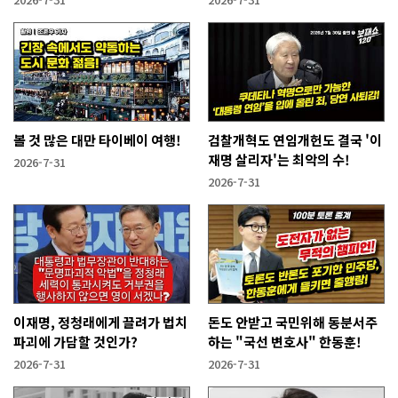
볼 것 많은 대만 타이베이 여행!
검찰개혁도 연임개헌도 결국 '이
재명 살리자'는 최악의 수!
2026-7-31
2026-7-31
이재명, 정청래에게 끌려가 법치
돈도 안받고 국민위해 동분서주
파괴에 가담할 것인가?
하는 "국선 변호사" 한동훈!
2026-7-31
2026-7-31