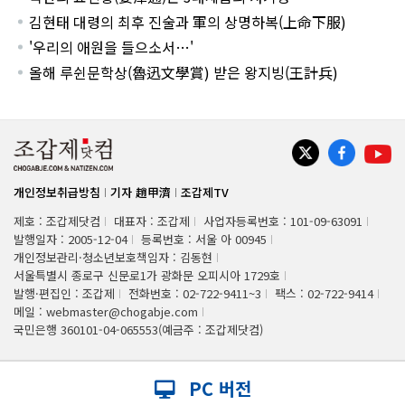
김현태 대령의 최후 진술과 軍의 상명하복(上命下服)
'우리의 애원을 들으소서…'
올해 루쉰문학상(魯迅文學賞) 받은 왕지빙(王計兵)
개인정보취급방침
기자 趙甲濟
조갑제TV
제호 : 조갑제닷컴
대표자 : 조갑제
사업자등록번호 : 101-09-63091
발행일자 : 2005-12-04
등록번호 : 서울 아 00945
개인정보관리·청소년보호책임자 : 김동현
서울특별시 종로구 신문로1가 광화문 오피시아 1729호
발행·편집인 : 조갑제
전화번호 : 02-722-9411~3
팩스 : 02-722-9414
메일 : webmaster@chogabje.com
국민은행 360101-04-065553(예금주 : 조갑제닷컴)
PC 버전