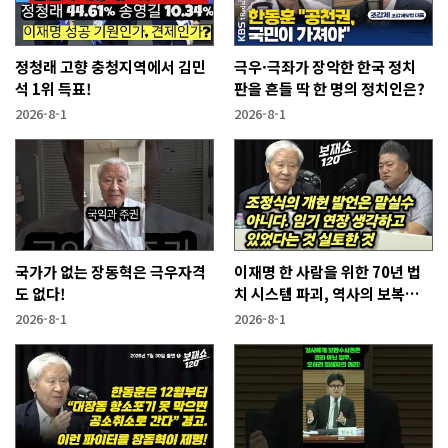
정청래 고향 충청지역에서 김민
극우·극좌가 장악한 한국 정치
석 1위 득표!
판을 흔들 딱 한 명의 정치인은?
2026-8-1
2026-8-1
국가가 없는 장동혁은 극우자격
이재명 한 사람을 위한 70년 법
도 없다!
치 시스템 파괴, 역사의 보복이
기다린다!
2026-8-1
2026-8-1