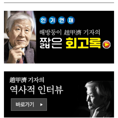
ㅡㄹㅇㅣ ㄷㅏㅇㅎㅐㅇㅑ ㅎ
쟁하냐 반문하더라"
ㅏㄴㅏ?