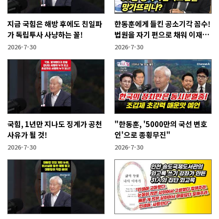
지금 국힘은 해방 후에도 친일파
한동훈에게 들킨 공소기각 꼼수!
가 독립투사 사냥하는 꼴!
법원을 자기 편으로 채워 이재명
사건 없애겠다는 것
2026-7-30
2026-7-30
국힘, 1년만 지나도 징계가 공천
"한동훈, '5000만의 국선 변호
사유가 될 것!
인'으로 종횡무진"
2026-7-30
2026-7-30