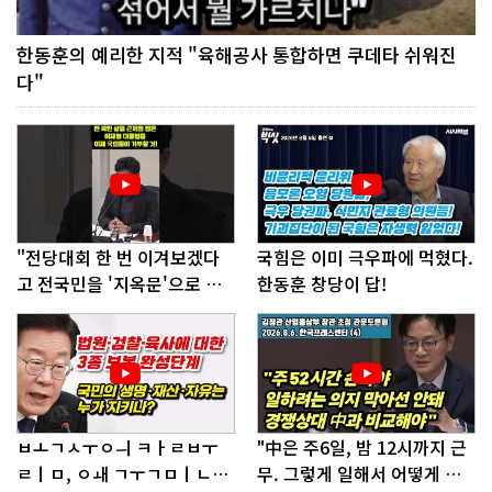
한동훈의 예리한 지적 "육해공사 통합하면 쿠데타 쉬워진
다"
"전당대회 한 번 이겨보겠다
국힘은 이미 극우파에 먹혔다.
고 전국민을 '지옥문'으로 밀
한동훈 창당이 답!
어!"
ㅂㅗㄱㅅㅜㅇㅢ ㅋㅏㄹㅂㅜ
"中은 주6일, 밤 12시까지 근
ㄹㅣㅁ, ㅇㅙ ㄱㅜㄱㅁㅣㄴㄷ
무. 그렇게 일해서 어떻게 경