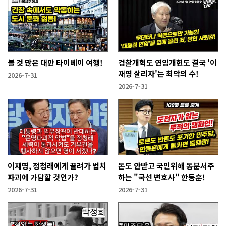
볼 것 많은 대만 타이베이 여행!
검찰개혁도 연임개헌도 결국 '이
재명 살리자'는 최악의 수!
2026-7-31
2026-7-31
이재명, 정청래에게 끌려가 법치
돈도 안받고 국민위해 동분서주
파괴에 가담할 것인가?
하는 "국선 변호사" 한동훈!
2026-7-31
2026-7-31