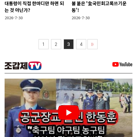
대통령이 직접 한마디만 하면 되
불 붙은 '全국민회고록쓰기운
는 것 아닌가?
동'!
2026-7-30
2026-7-30
1
2
3
4
〉〉