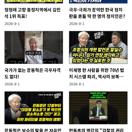
정청래 고향 충청지역에서 김민
극우·극좌가 장악한 한국 정치
석 1위 득표!
판을 흔들 딱 한 명의 정치인은?
2026-8-1
2026-8-1
국가가 없는 장동혁은 극우자격
이재명 한 사람을 위한 70년 법
도 없다!
치 시스템 파괴, 역사의 보복이
기다린다!
2026-8-1
2026-8-1
장동혁은 보수의 탈을 쓴 자유민
한동훈의 명강의 "검찰의 권리