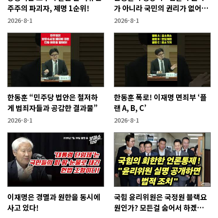
주주의 파괴자, 제명 1순위!
가 아니라 국민의 권리가 없어지
는 것"
2026-8-1
2026-8-1
한동훈 “민주당 법안은 철저하
한동훈 폭로! 이재명 면죄부 ‘플
게 범죄자들과 공감한 결과물”
랜 A, B, C’
2026-8-1
2026-8-1
이재명은 경멸과 원한을 동시에
국힘 윤리위원은 국정원 블랙요
사고 있다!
원인가? 모든걸 숨어서 하겠다