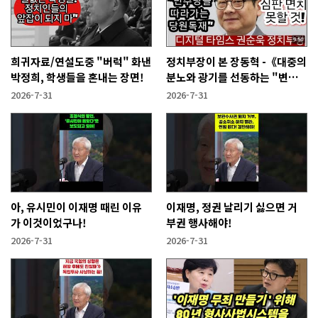
희귀자료/연설도중 "버럭" 화낸
정치부장이 본 장동혁 -《대중의
박정희, 학생들을 혼내는 장면!
분노와 광기를 선동하는 "변종
인민주주의자"》
2026-7-31
2026-7-31
아, 유시민이 이재명 때린 이유
이재명, 정권 날리기 싫으면 거
가 이것이었구나!
부권 행사해야!
2026-7-31
2026-7-31