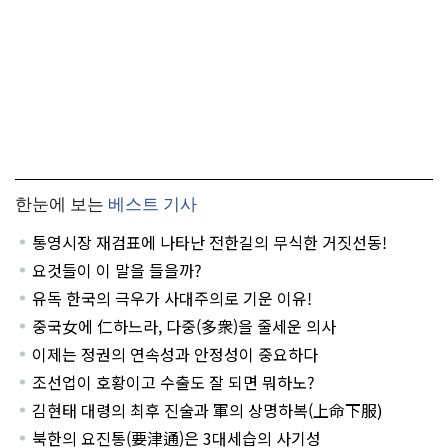
한눈에 보는
베스트 기사
통영시장 재검표에 나타난 전한길의 무식한 거짓선동!
요것들이 이 말을 들을까?
유독 한국의 극우가 사대주의로 기운 이유!
중국女에 仁하느라, 다중(多衆)을 줄세운 의사
이제는 정권의 연속성과 안정성이 중요하다
조선업이 호황이고 수출도 잘 되면 뭐하노?
김현태 대령의 최후 진술과 軍의 상명하복(上命下服)
북한의 요진통(要津通)은 3대세습의 사기성