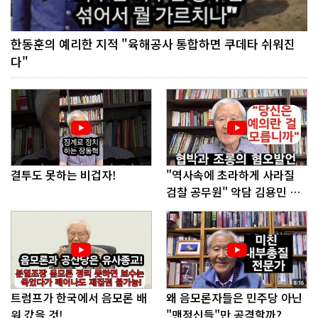
한동훈의 예리한 지적 "육해공사 통합하면 쿠데타 쉬워진
다"
결투도 못하는 비겁자!
"역사속에 초라하게 사라질
검찰 공무원" 악담 김용민 의
원에게!
트럼프가 한국에서 음모론 배
왜 음모론자들은 민주당 아닌
워 갔을 것!
"맨정신들"만 공격할까?