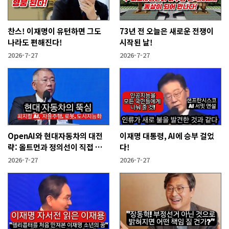
찬스! 이재명이 유턴하면 그도
73년 전 오늘은 새로운 전쟁이
나라도 편해진다!
시작된 날!
2026-7-27
2026-7-27
OpenAI와 현대자동차의 대전
이재명 대통령, AI에 승부 걸었
략: 올트먼과 정의선이 직접 설
다!
명한다!
2026-7-27
2026-7-27