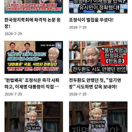
한국정치학회에 파격적 논문 등
조정식이 벌집을 쑤셨다!
장!
2026-7-29
2026-7-29
'헌법왜곡' 조정식은 즉각 사퇴
전두환도 안했던 짓, "임기연
하고, 이재명 대통령이 직접 수
장" 시도하면 감옥 보내야!
습해야!
2026-7-29
2026-7-29