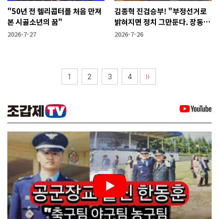
"50년 전 헬리콥터를 처음 만져
김종혁 진검승부! "부정선거로
본 시골소년의 꿈"
밝혀지면 정치 그만둔다. 장동혁
당신들은?"
2026-7-27
2026-7-26
1
2
3
4
〉〉