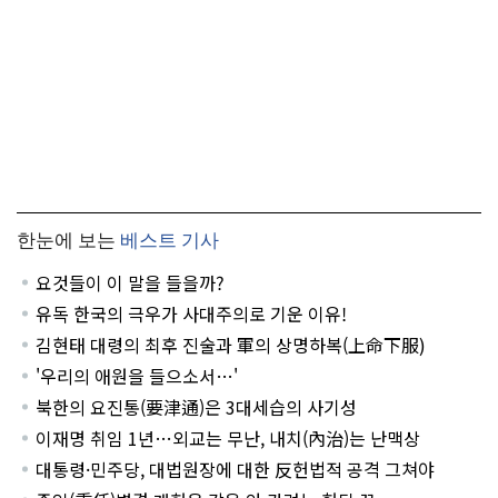
한눈에 보는
베스트 기사
요것들이 이 말을 들을까?
유독 한국의 극우가 사대주의로 기운 이유!
김현태 대령의 최후 진술과 軍의 상명하복(上命下服)
'우리의 애원을 들으소서…'
북한의 요진통(要津通)은 3대세습의 사기성
이재명 취임 1년…외교는 무난, 내치(內治)는 난맥상
대통령·민주당, 대법원장에 대한 反헌법적 공격 그쳐야