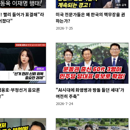
원! 빨리 들어가 표결해"라
미국 전문가들은 왜 한국의 핵무장을 권
어졌다"
하는가?
2026-7-25
계엄옹호·부정선거 음모론
"AI시대에 화염병과 짱돌 들던 세대'가
!"
여전히 주축"
2026-7-24