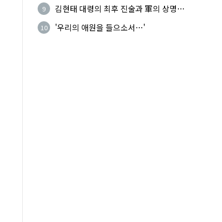
기성
김현태 대령의 최후 진술과 軍의 상명하
9
복(上命下服)
'우리의 애원을 들으소서…'
10