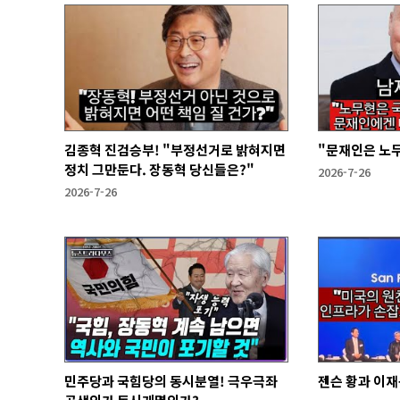
김종혁 진검승부! "부정선거로 밝혀지면
"문재인은 노
정치 그만둔다. 장동혁 당신들은?"
2026-7-26
2026-7-26
민주당과 국힘당의 동시분열! 극우극좌
젠슨 황과 이재