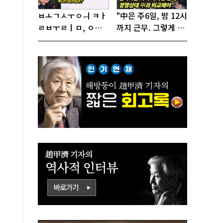
ㅂㅗㄱㅅㅜㅇㅢ ㅋㅏ
"中은 주6일, 밤 12시
ㄹㅂㅜㄹㅣㅁ, ㅇㅙ
까지 근무. 그렇게 일
ㄱㅜㄱㅁㅣㄴㄷㅡㄹ
해서 어떻게 경쟁하
ㅇㅣ ㄷㅏㅇㅎㅐㅇㅑ
냐 반문하더라"
ㅎㅏㄴㅏ?