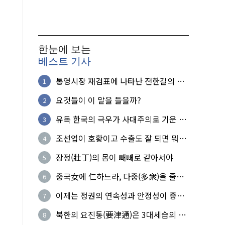
한눈에 보는
베스트 기사
통영시장 재검표에 나타난 전한길의 무
1
식한 거짓선동!
요것들이 이 말을 들을까?
2
유독 한국의 극우가 사대주의로 기운 이
3
유!
조선업이 호황이고 수출도 잘 되면 뭐하
4
노?
장정(壯丁)의 몸이 빼빼로 같아서야
5
중국女에 仁하느라, 다중(多衆)을 줄세
6
운 의사
이제는 정권의 연속성과 안정성이 중요
7
하다
북한의 요진통(要津通)은 3대세습의 사
8