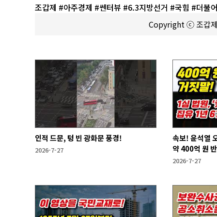
조갑제 #아주경제 #쎈터뷰 #6.3지방선거 #국힘 #더불
Copyright ⓒ 조
인적 드문, 텅 빈 광화문 풍경!
속보! 윤석열 
약 400억 원 
2026-7-27
2026-7-27