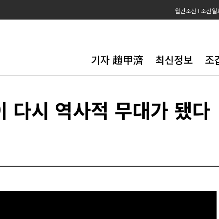
월간조선
조선일
기자 趙甲濟
최신정보
조
 다시 역사적 무대가 됐다