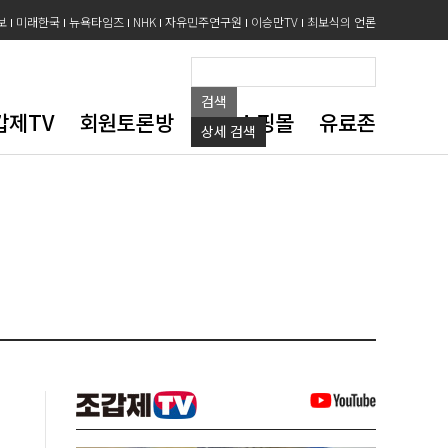
보
미래한국
뉴욕타임즈
NHK
자유민주연구원
이승만TV
최보식의 언론
검색
갑제TV
회원토론방
도서쇼핑몰
유료존
상세
검색