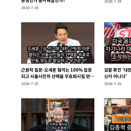
공생인가 동시궤멸인가?
2026-7-26
2026-7-26
근원적 질문-오세훈 혐의는 100% 입증
검찰 확인 '대
되고 서울시민의 선택을 무효화시킬 만큼
신이 아니다'
무겁나?
2026-7-25
2026-7-25