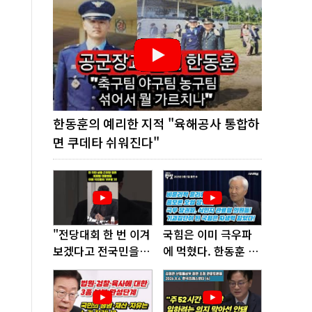
한동훈의 예리한 지적 "육해공사 통합하
면 쿠데타 쉬워진다"
"전당대회 한 번 이겨
국힘은 이미 극우파
보겠다고 전국민을
에 먹혔다. 한동훈 창
'지옥문'으로 밀어!"
당이 답!