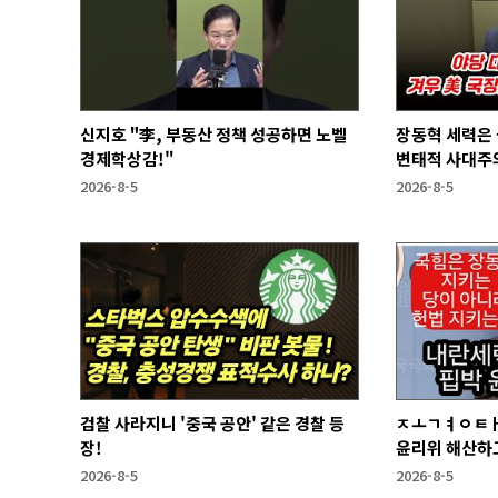
신지호 "李, 부동산 정책 성공하면 노벨
장동혁 세력은
경제학상감!"
변태적 사대주의
2026-8-5
2026-8-5
검찰 사라지니 '중국 공안' 같은 경찰 등
ㅈㅗㄱㅕㅇㅌㅐ
장!
윤리위 해산하
2026-8-5
2026-8-5