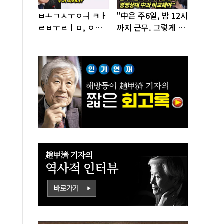
ㅂㅗㄱㅅㅜㅇㅢ ㅋㅏ
"中은 주6일, 밤 12시
ㄹㅂㅜㄹㅣㅁ, ㅇㅙ
까지 근무. 그렇게 일
ㄱㅜㄱㅁㅣㄴㄷㅡㄹ
해서 어떻게 경쟁하
ㅇㅣ ㄷㅏㅇㅎㅐㅇㅑ
냐 반문하더라"
ㅎㅏㄴㅏ?