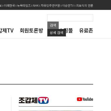
보
미래한국
뉴욕타임즈
NHK
자유민주연구원
이승만TV
최보식의 언론
검색
갑제TV
회원토론방
도서쇼핑몰
유료존
상세
검색