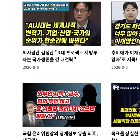
AI사령관 김정관 "3대 프로젝트 지방투
추미애가 이재명
자는 국가생존을 건 대전략"
임자'로 지목!
2026-8-6
2026-8-6
국힘 윤리위원장의 징계정보 유출 의혹,
목표를 상실한