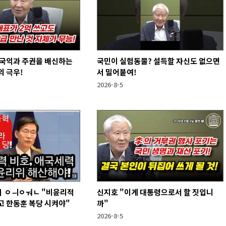
 국익과 주권을 배신하는
국민이 실험동물? 설득할 자신도 없으면
 극우!
서 밀어붙여!
2026-8-5
 ㅇㅢㅇㅝㄴ "비윤리적
신지호 "이게 대통령으로서 할 짓입니
고 한동훈 복당 시켜야"
까"
2026-8-5