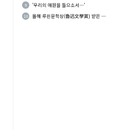
복(上命下服)
'우리의 애원을 들으소서…'
9
올해 루쉰문학상(魯迅文學賞) 받은 왕
10
지빙(王計兵)