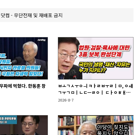
갑제닷컴 - 무단전재 및 재배포 금지
우파에 먹혔다. 한동훈 창
ㅂㅗㄱㅅㅜㅇㅢ ㅋㅏㄹㅂㅜㄹㅣㅁ, ㅇㅙ
ㄱㅜㄱㅁㅣㄴㄷㅡㄹㅇㅣ ㄷㅏㅇㅎㅐㅇ
ㅑ ㅎㅏㄴㅏ?
2026-8-7