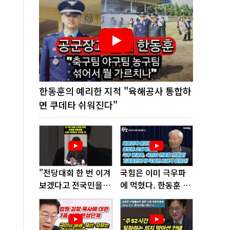
한동훈의 예리한 지적 "육해공사 통합하
면 쿠데타 쉬워진다"
"전당대회 한 번 이겨
국힘은 이미 극우파
보겠다고 전국민을
에 먹혔다. 한동훈 창
'지옥문'으로 밀어!"
당이 답!