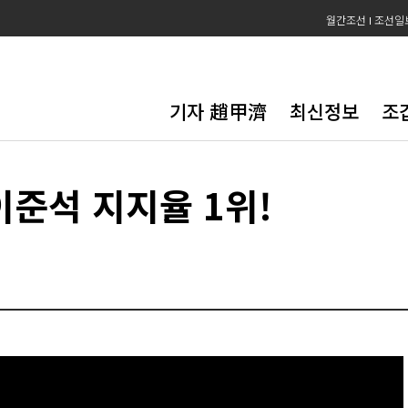
월간조선
조선일
기자 趙甲濟
최신정보
조
준석 지지율 1위!