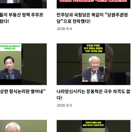
들이 부동산 정책 주무르
민주당과 국힘당은 똑같이 "당원주권정
왔다!
당"으로 전락했다!
2026-8-6
앙상한 형식논리만 뱉어내”
나라망신시키는 장동혁은 극우 자격도 없
다!
2026-8-5