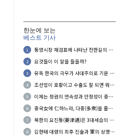
한눈에 보는
베스트 기사
통영시장 재검표에 나타난 전한길의 무
1
식한 거짓선동!
요것들이 이 말을 들을까?
2
유독 한국의 극우가 사대주의로 기운 이
3
유!
조선업이 호황이고 수출도 잘 되면 뭐하
4
노?
이제는 정권의 연속성과 안정성이 중요
5
하다
중국女에 仁하느라, 다중(多衆)을 줄세
6
운 의사
북한의 요진통(要津通)은 3대세습의 사
7
기성
김현태 대령의 최후 진술과 軍의 상명하
8